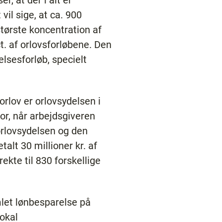
, at der i alt er
vil sige, at ca. 900
ørste koncentration af
. af orlovsforløbene. Den
lsesforløb, specielt
rlov er orlovsydelsen i
for, når arbejdsgiveren
orlovsydelsen og den
alt 30 millioner kr. af
ekte til 830 forskellige
let lønbesparelse på
lokal