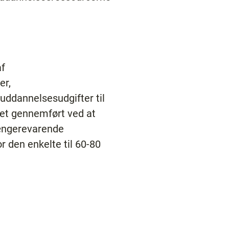
af
er,
uddannelsesudgifter til
vet gennemført ved at
længerevarende
r den enkelte til 60-80