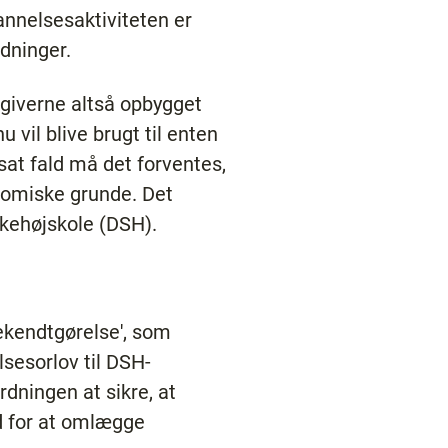
annelsesaktiviteten er
dninger.
giverne altså opbygget
 vil blive brugt til enten
sat fald må det forventes,
nomiske grunde. Det
kehøjskole (DSH).
ekendtgørelse', som
lsesorlov til DSH-
dningen at sikre, at
d for at omlægge