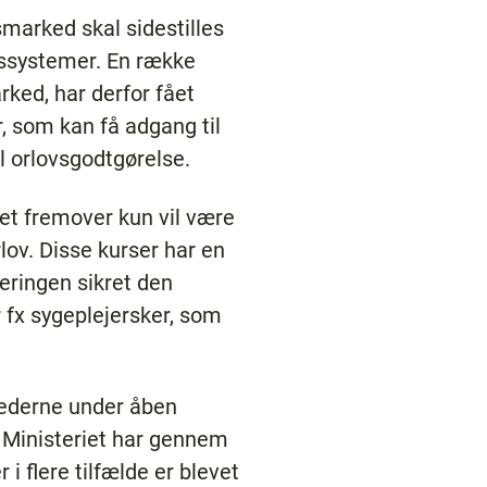
marked skal sidestilles
essystemer. En række
ked, har derfor fået
r, som kan få adgang til
l orlovsgodtgørelse.
det fremover kun vil være
ov. Disse kurser har en
geringen sikret den
r fx sygeplejersker, som
hederne under åben
 Ministeriet har gennem
i flere tilfælde er blevet