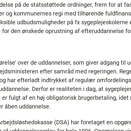
oldelse på de statsstøttede ordninger, frem for at f
er og kommunernes regi med tilhørende fuldfinansi
fleksible udbudsmuligheder på fx sygeplejeskolerne 
 for den ønskede oprustning af efteruddannelse for
relse' over de uddannelser, som giver adgang til u
ejdsministeren efter samråd med regeringen. Rege
 og har efterladt indtrykket af regulær omfordelings
annelse. Derfor er realiteten i dag, at sygepleje
er fulgt af en høj obligatorisk brugerbetaling, idet 
er åben uddannelse.
rbejdsløshedskasse (DSA) har foretaget en opgør