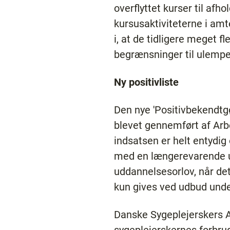
overflyttet kurser til afh
kursusaktiviteterne i amt
i, at de tidligere meget 
begrænsninger til ulempe
Ny positivliste
Den nye 'Positivbekendtgø
blevet gennemført af Arb
indsatsen er helt entydig
med en længerevarende udd
uddannelsesorlov, når det 
kun gives ved udbud und
Danske Sygeplejerskers A