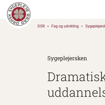
DSR
Fag og udvikling
Sygeplejers
Sygeplejersken
Dramatis
uddannels