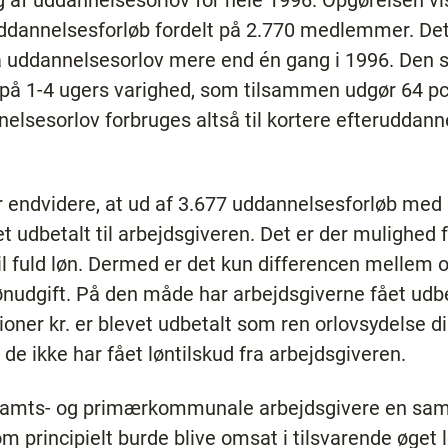
 af uddannelsesorlov for hele 1996. Opgørelsen viser
 uddannelsesforløb fordelt på 2.770 medlemmer. Det 
uddannelsesorlov mere end én gang i 1996. Den st
 på 1-4 ugers varighed, som tilsammen udgør 64 pct
elsesorlov forbruges altså til kortere efteruddanne
 endvidere, at ud af 3.677 uddannelsesforløb med o
et udbetalt til arbejdsgiveren. Det er der mulighed 
il fuld løn. Dermed er det kun differencen mellem 
ønudgift. På den måde har arbejdsgiverne fået udbet
oner kr. er blevet udbetalt som ren orlovsydelse dir
e ikke har fået løntilskud fra arbejdsgiveren.
de amts- og primærkommunale arbejdsgivere en sam
om principielt burde blive omsat i tilsvarende øget 