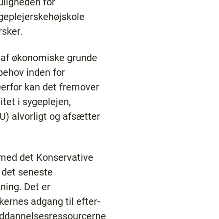
uligheden for
geplejerskehøjskole
sker.
r af økonomiske grunde
 behov inden for
erfor kan det fremover
tet i sygeplejen,
 alvorligt og afsætter
 med det Konservative
 det seneste
ning. Det er
ernes adgang til efter-
 uddannelsesressourcerne