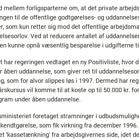
 mellem forligsparterne om, at det private arbejds
angen til de offentlige godtgørelses- og uddannels
, som kun retter sig mod det offentlige arbejdsmar
nelsesorlov. Ved at reducere antallet af uddannelse
ten kunne opnå væsentlig besparelse i udgifterne ti
et har regeringen vedtaget en ny Positivliste, hvor 
 åben uddannelse, som giver ret til uddannelsesorl
ng, som for alvor slippes løs i 1997. Dermed har re
rskursus vil komme til at koste op til 50.000 kr. fo
ogram under åben uddannelse.
sministeriet foretaget stramninger i udbudsmulig
endtgørelse, som fik virkning fra december 1996.
 'kassetænkning' fra arbejdsgivernes side, idet der 