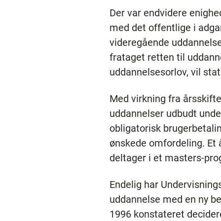
Der var endvidere enighed
med det offentlige i adg
videregående uddannelser
frataget retten til uddan
uddannelsesorlov, vil sta
Med virkning fra årsskift
uddannelser udbudt under
obligatorisk brugerbetali
ønskede omfordeling. Et å
deltager i et masters-pr
Endelig har Undervisning
uddannelse med en ny bek
1996 konstateret decideret