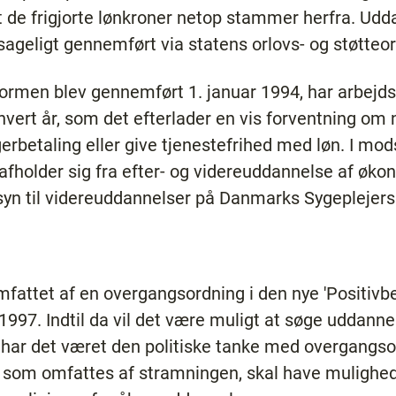
t de frigjorte lønkroner netop stammer herfra. Udd
ageligt gennemført via statens orlovs- og støtteor
rmen blev gennemført 1. januar 1994, har arbejds
ert år, som det efterlader en vis forventning om nu
gerbetaling eller give tjenestefrihed med løn. I mod
afholder sig fra efter- og videreuddannelse af øko
yn til videreuddannelser på Danmarks Sygeplejers
mfattet af en overgangsordning i den nye 'Positivb
1997. Indtil da vil det være muligt at søge uddanne
har det været den politiske tanke med overgangsor
, som omfattes af stramningen, skal have mulighe