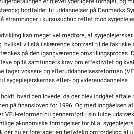
rugerbetalingen er blevet yderligere forhøjet, og m
stændig bortfaldet til uddannelser på Danmarks Sy
å stramninger i kursusudbud rettet mod sygeplejer
vikling kan meget vel medføre, at sygeplejerske
, hvilket vil stå i skærende kontrast til de faktiske
 tænkes på den igangværende omstillingsproces. D
leve op til samfundets krav om effektivitet og kvali
 tager voksen- og efteruddannelsesreformen (VEU)
 til sygeplejerskernes efter- og videreuddannelse.
holdt, hvad den lovede, da der blev indgået aftale
en på finansloven for 1996. Og med indgåelsen af
 er VEU-reformen nu gennemført i sin fulde udstræk
ige økonomiske forringelser for bl.a. sygeplejersk
di der nu er foretaget en betydelig omfordeling af