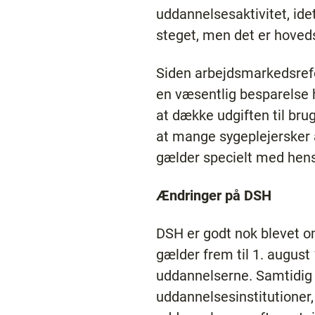
uddannelsesaktivitet, ide
steget, men det er hoveds
Siden arbejdsmarkedsrefo
en væsentlig besparelse hv
at dække udgiften til bru
at mange sygeplejersker 
gælder specielt med hens
Ændringer på DSH
DSH er godt nok blevet o
gælder frem til 1. august 
uddannelserne. Samtidig 
uddannelsesinstitutioner