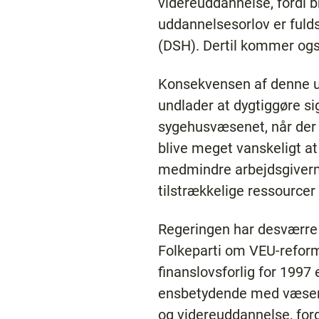
videreuddannelse, fordi b
uddannelsesorlov er fuld
(DSH). Dertil kommer ogs
Konsekvensen af denne ud
undlader at dygtiggøre sig
sygehusvæsenet, når der
blive meget vanskeligt at 
medmindre arbejdsgiverne
tilstrækkelige ressourcer
Regeringen har desværre 
Folkeparti om VEU-reform
finanslovsforlig for 1997
ensbetydende med væsentl
og videreuddannelse, for