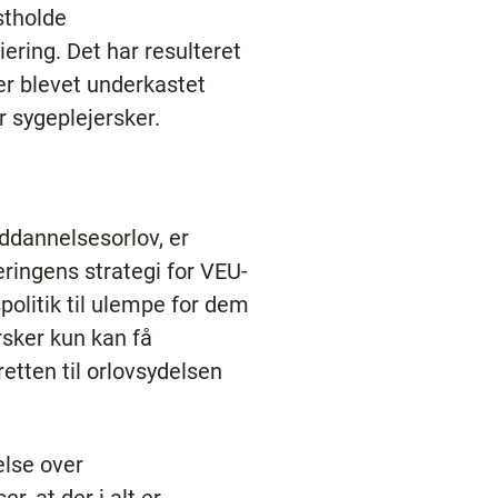
astholde
ering. Det har resulteret
er blevet underkastet
 sygeplejersker.
ddannelsesorlov, er
ringens strategi for VEU-
politik til ulempe for dem
rsker kun kan få
retten til orlovsydelsen
else over