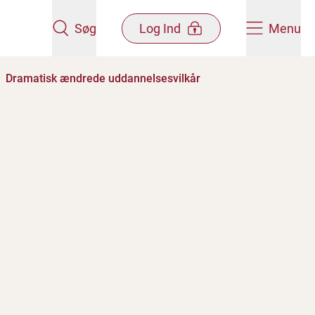
Søg
Log Ind
Menu
Dramatisk ændrede uddannelsesvilkår