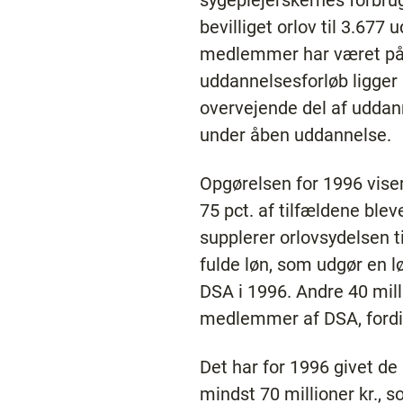
sygeplejerskernes forbrug
bevilliget orlov til 3.677
medlemmer har været på 
uddannelsesforløb ligger
overvejende del af uddann
under åben uddannelse.
Opgørelsen for 1996 viser
75 pct. af tilfældene blev
supplerer orlovsydelsen t
fulde løn, som udgør en l
DSA i 1996. Andre 40 milli
medlemmer af DSA, fordi d
Det har for 1996 givet 
mindst 70 millioner kr., s