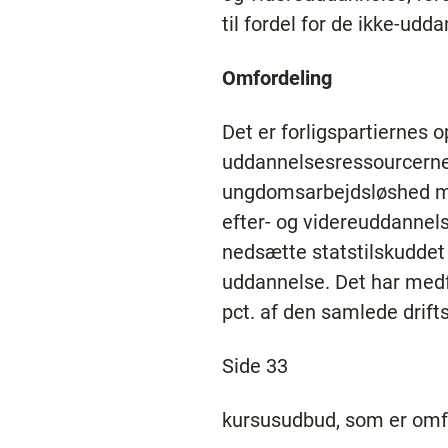
til fordel for de ikke-ud
Omfordeling
Det er forligspartiernes 
uddannelsesressourcerne 
ungdomsarbejdsløshed m.v
efter- og videreuddannel
nedsætte statstilskuddet
uddannelse. Det har medfø
pct. af den samlede drifts
Side 33
kursusudbud, som er omfa