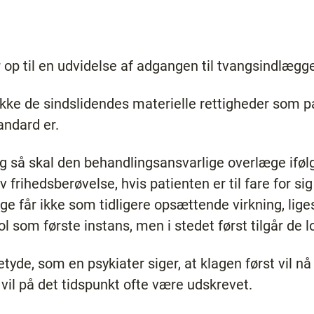
 op til en udvidelse af adgangen til tvangsindlæg
 ikke de sindslidendes materielle rettigheder som p
andard er.
g så skal den behandlingsansvarlige overlæge iføl
 frihedsberøvelse, hvis patienten er til fare for si
ge får ikke som tidligere opsættende virkning, lige
 som første instans, men i stedet først tilgår de 
etyde, som en psykiater siger, at klagen først vil n
 vil på det tidspunkt ofte være udskrevet.