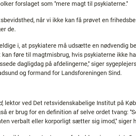
olker forslaget som ''mere magt til psykiaterne.''
tsbevidsthed, når vi ikke kan få prøvet en frihedsb
ger de.
uheldige i, at psykiatere må udsætte en nødvendig be
t kan føre til magtmisbrug, hvis psykiaterne ikke h
essede dagligdag på afdelingerne,'' siger sygepleje
adsund og formand for Landsforeningen Sind.
d
, lektor ved Det retsvidenskabelige Institut på Kø
 er brug for en definition af selve ordet tvang: ''S
en verbalt eller korporligt sætter sig imod,'' siger 