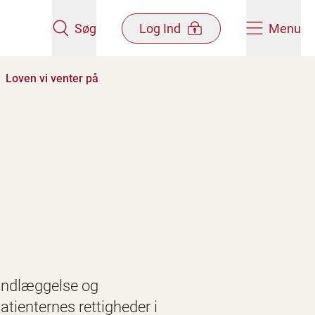
Søg
Log Ind
Menu
Loven vi venter på
gsindlæggelse og
atienternes rettigheder i