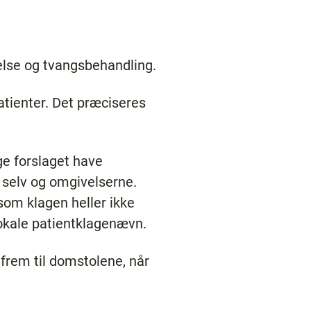
gelse og tvangsbehandling.
atienter. Det præciseres
ge forslaget have
g selv og omgivelserne.
som klagen heller ikke
lokale patientklagenævn.
å frem til domstolene, når