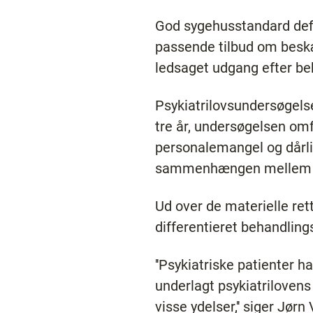
God sygehusstandard defi
passende tilbud om beskæf
ledsaget udgang efter be
Psykiatrilovsundersøgels
tre år, undersøgelsen omf
personalemangel og dårli
sammenhængen mellem tv
Ud over de materielle ret
differentieret behandlings
''Psykiatriske patienter 
underlagt psykiatriloven
visse ydelser,'' siger Jø