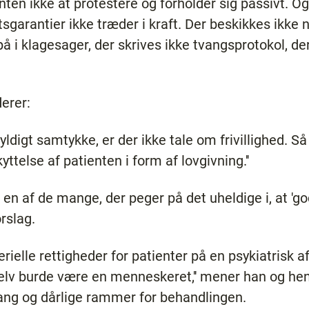
n ikke at protestere og forholder sig passivt. Og 
tsgarantier ikke træder i kraft. Der beskikkes ikke 
å i klagesager, der skrives ikke tvangsprotokol, der
erer:
 gyldigt samtykke, er der ikke tale om frivillighed. S
ttelse af patienten i form af lovgivning.''
en af de mange, der peger på det uheldige i, at 'g
rslag.
rielle rettigheder for patienter på en psykiatrisk af
g selv burde være en menneskeret,'' mener han og 
ng og dårlige rammer for behandlingen.