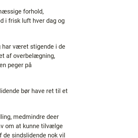
mæssige forhold,
i frisk luft hver dag og
 har været stigende i de
et af overbelægning,
sen peger på
dende bør have ret til et
ndling, medmindre deer
av om at kunne tilvælge
f de sindslidende nok vil