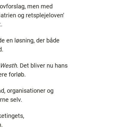
 lovforslag, men med
atrien og retsplejeloven'
.
e en løsning, der både
d.
 Westh
. Det bliver nu hans
ere forløb.
åd, organisationer og
rne selv.
ketingets,
n.