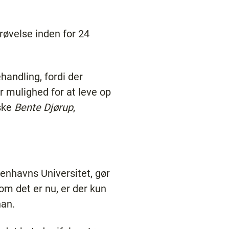
erøvelse inden for 24
handling, fordi der
ar mulighed for at leve op
rske
Bente Djørup
,
benhavns Universitet, gør
om det er nu, er der kun
han.