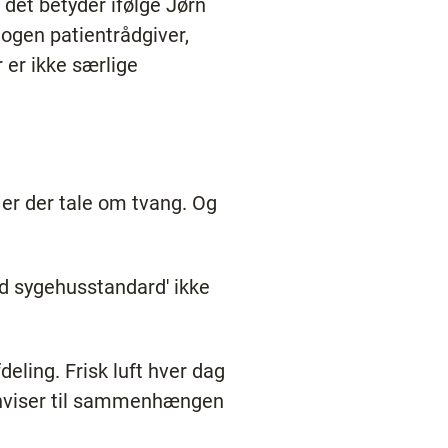
det betyder ifølge Jørn
nogen patientrådgiver,
 er ikke særlige
å er der tale om tvang. Og
od sygehusstandard' ikke
deling. Frisk luft hver dag
henviser til sammenhængen