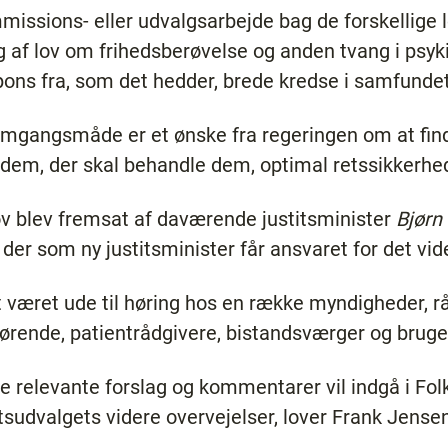
mmissions- eller udvalgsarbejde bag de forskellige
 af lov om frihedsberøvelse og anden tvang i psyki
pons fra, som det hedder, brede kredse i samfundet
gangsmåde er et ønske fra regeringen om at find
 dem, der skal behandle dem, optimal retssikkerhe
ilov blev fremsat af daværende justitsminister
Bjørn
, der som ny justitsminister får ansvaret for det vid
t været ude til høring hos en række myndigheder, r
rende, patientrådgivere, bistandsværger og bruge
 relevante forslag og kommentarer vil indgå i Fol
tsudvalgets videre overvejelser, lover Frank Jense