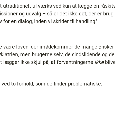
t utraditionelt til værks ved kun at lægge en råskits
sioner og udvalg – så er det ikke det, der er bru
for en dialog, inden vi skrider til handling.''
ulle være loven, der imødekommer de mange ønske
ykiatrien, men brugerne selv, de sindslidende og d
t lægger ikke skjul på, at forventningerne
ikke
bliv
r ved to forhold, som de finder problematiske: