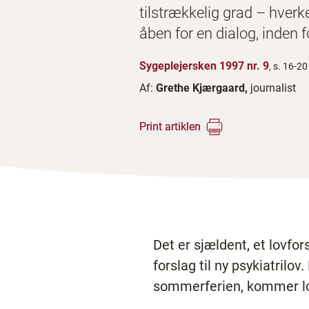
tilstrækkelig grad – hver
åben for en dialog, inden 
Sygeplejersken 1997 nr. 9
, s. 16-20
Af:
Grethe Kjærgaard,
journalist
Print artiklen
Det er sjældent, et lovf
forslag til ny psykiatrilo
sommerferien, kommer lovf