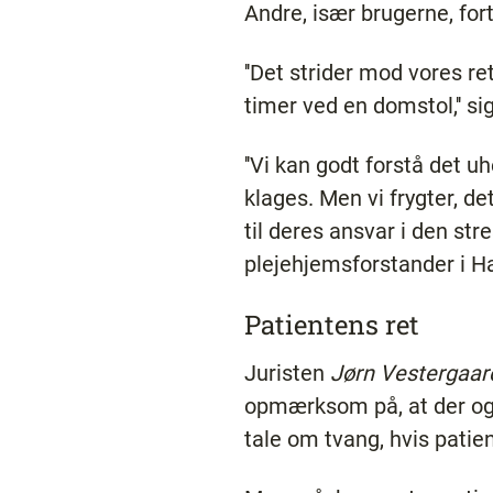
Andre, især brugerne, fort
''Det strider mod vores re
timer ved en domstol,'' si
''Vi kan godt forstå det 
klages. Men vi frygter, de
til deres ansvar i den str
plejehjemsforstander i H
Patientens ret
Juristen
Jørn Vestergaar
opmærksom på, at der også
tale om tvang, hvis patient