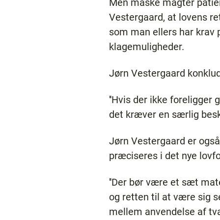
Men måske magter patiente
Vestergaard, at lovens re
som man ellers har krav p
klagemuligheder.
Jørn Vestergaard konklud
''Hvis der ikke foreligger
det kræver en særlig besky
Jørn Vestergaard er også 
præciseres i det nye lovfo
''Der bør være et sæt mate
og retten til at være si
mellem anvendelse af tva