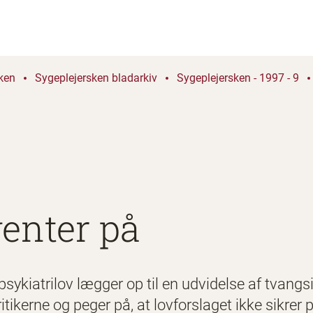
ken
Sygeplejersken bladarkiv
Sygeplejersken - 1997 - 9
venter på
 psykiatrilov lægger op til en udvidelse af tvan
tikerne og peger på, at lovforslaget ikke sikrer p