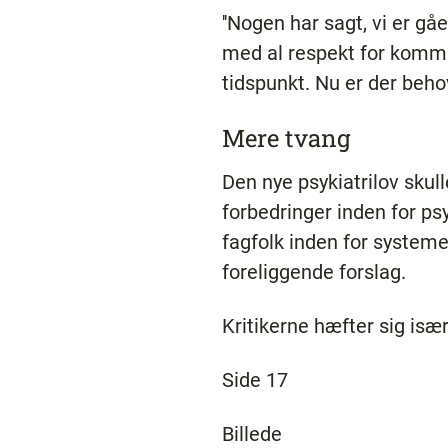
''Nogen har sagt, vi er gåe
med al respekt for kommis
tidspunkt. Nu er der behov 
Mere tvang
Den nye psykiatrilov sk
forbedringer inden for ps
fagfolk inden for systeme
foreliggende forslag.
Kritikerne hæfter sig isæ
Side 17
Billede