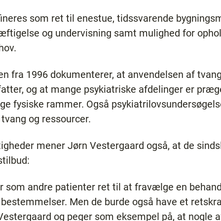
neres som ret til enestue, tidssvarende bygnings
tigelse og undervisning samt mulighed for ophold 
hov.
en fra 1996 dokumenterer, at anvendelsen af tvang
atter, og at mange psykiatriske afdelinger er præg
ge fysiske rammer. Også psykiatrilovsundersøgel
ang og ressourcer.
tigheder mener Jørn Vestergaard også, at de sindsli
tilbud:
har som andre patienter ret til at fravælge en beha
s bestemmelser. Men de burde også have et retskr
rn Vestergaard og peger som eksempel på, at nogle a