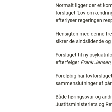
Normalt ligger der et ko
forslaget 'Lov om ændring
efterlyser regeringen res
Hensigten med denne frem
sikrer de sindslidende og
Forslaget til ny psykiatr
efterfølger
Frank Jensen
Foreløbig har lovforslage
sammenslutninger af pårø
Både høringssvar og andre
Justitsministeriets og Re