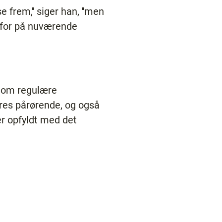
e frem,'' siger han, ''men
g for på nuværende
r om regulære
eres pårørende, og også
er opfyldt med det