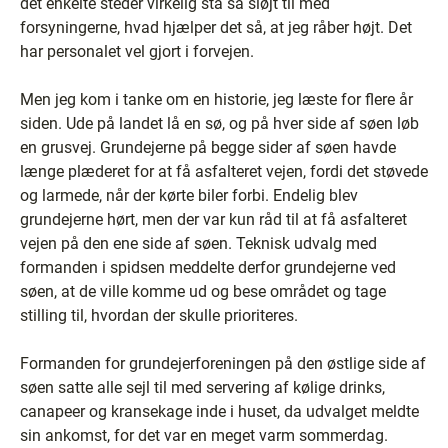
det enkelte steder virkelig stå så sløjt til med
forsyningerne, hvad hjælper det så, at jeg råber højt. Det
har personalet vel gjort i forvejen.
Men jeg kom i tanke om en historie, jeg læste for flere år
siden. Ude på landet lå en sø, og på hver side af søen løb
en grusvej. Grundejerne på begge sider af søen havde
længe plæderet for at få asfalteret vejen, fordi det støvede
og larmede, når der kørte biler forbi. Endelig blev
grundejerne hørt, men der var kun råd til at få asfalteret
vejen på den ene side af søen. Teknisk udvalg med
formanden i spidsen meddelte derfor grundejerne ved
søen, at de ville komme ud og bese området og tage
stilling til, hvordan der skulle prioriteres.
Formanden for grundejerforeningen på den østlige side af
søen satte alle sejl til med servering af kølige drinks,
canapeer og kransekage inde i huset, da udvalget meldte
sin ankomst, for det var en meget varm sommerdag.