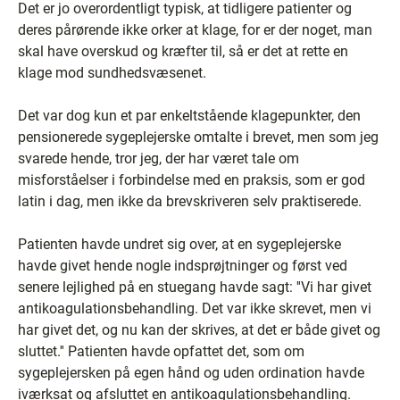
Det er jo overordentligt typisk, at tidligere patienter og
deres pårørende ikke orker at klage, for er der noget, man
skal have overskud og kræfter til, så er det at rette en
klage mod sundhedsvæsenet.
Det var dog kun et par enkeltstående klagepunkter, den
pensionerede sygeplejerske omtalte i brevet, men som jeg
svarede hende, tror jeg, der har været tale om
misforståelser i forbindelse med en praksis, som er god
latin i dag, men ikke da brevskriveren selv praktiserede.
Patienten havde undret sig over, at en sygeplejerske
havde givet hende nogle indsprøjtninger og først ved
senere lejlighed på en stuegang havde sagt: ''Vi har givet
antikoagulationsbehandling. Det var ikke skrevet, men vi
har givet det, og nu kan der skrives, at det er både givet og
sluttet.'' Patienten havde opfattet det, som om
sygeplejersken på egen hånd og uden ordination havde
iværksat og afsluttet en antikoagulationsbehandling.