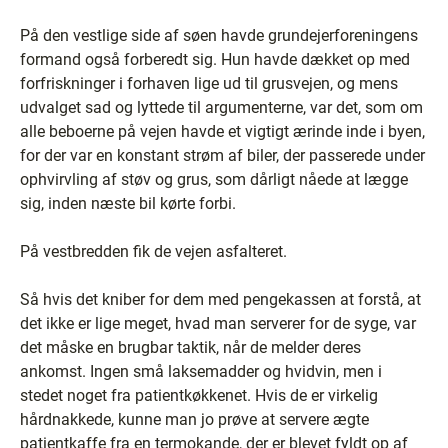
På den vestlige side af søen havde grundejerforeningens
formand også forberedt sig. Hun havde dækket op med
forfriskninger i forhaven lige ud til grusvejen, og mens
udvalget sad og lyttede til argumenterne, var det, som om
alle beboerne på vejen havde et vigtigt ærinde inde i byen,
for der var en konstant strøm af biler, der passerede under
ophvirvling af støv og grus, som dårligt nåede at lægge
sig, inden næste bil kørte forbi.
På vestbredden fik de vejen asfalteret.
Så hvis det kniber for dem med pengekassen at forstå, at
det ikke er lige meget, hvad man serverer for de syge, var
det måske en brugbar taktik, når de melder deres
ankomst. Ingen små laksemadder og hvidvin, men i
stedet noget fra patientkøkkenet. Hvis de er virkelig
hårdnakkede, kunne man jo prøve at servere ægte
patientkaffe fra en termokande, der er blevet fyldt op af