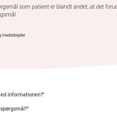
ørgsmål som patient er blandt andet, at det foru
ørgsmål.
ig medarbejder
ed informationen?''
s spørgsmål?''