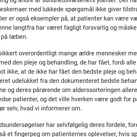
ndling og andre af sundhedsvæsenets ydelser. Det h
geskemaer med lukkede spørgsmål ikke giver tilstræ
Der er også eksempler på, at patienter kan være væ
nne langtfra har været fagligt forsvarlig og måsk
 på læben.
 sikkert overordentligt mange ældre mennesker med
med den pleje og behandling, de har fået, fordi all
ot ikke, at de ikke har fået den bedste pleje og beh
været udelukket fra den dokumenteret bedste behan
rne og deres pårørende om alderssorteringen aller
redse patienter, og det ville hverken være godt for p
r selv, hvad vi informerer om.
dsundersøgelser har selvfølgelig deres fordele, ford
 et fingerpeg om patienternes oplevelser, hvis sp