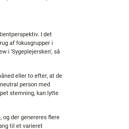
ientperspektiv. I det
brug af fokusgrupper i
w i 'Sygeplejersken', så
ned eller to efter, at de
n neutral person med
pet stemning, kan lytte
, og der genereres flere
g til et varieret