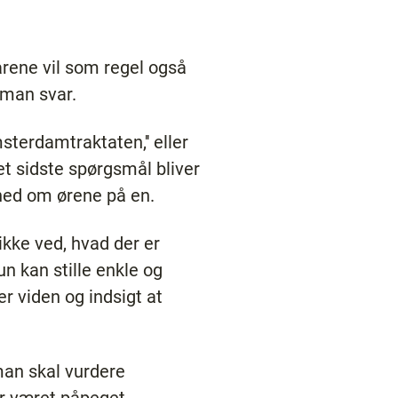
arene vil som regel også
 man svar.
sterdamtraktaten,'' eller
et sidste spørgsmål bliver
 ned om ørene på en.
kke ved, hvad der er
un kan stille enkle og
r viden og indsigt at
 man skal vurdere