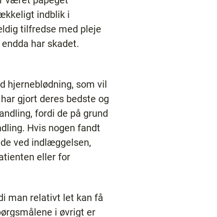
ar været påpeget
kkeligt indblik i
ldig tilfredse med pleje
e endda har skadet.
 hjerneblødning, som vil
e har gjort deres bedste og
andling, fordi de på grund
dling. Hvis nogen fandt
ede ved indlæggelsen,
atienten eller for
i man relativt let kan få
ørgsmålene i øvrigt er