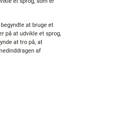
ikle et sprog, som er
 begyndte at bruge et
 på at udvikle et sprog,
ynde at tro på, at
 medinddragen af