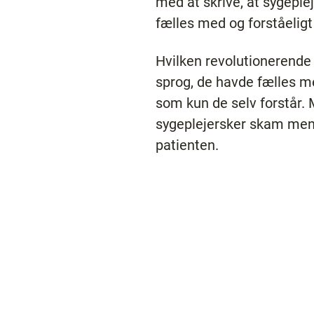
med at skrive, at sygepl
fælles med og forståeligt
Hvilken revolutionerende
sprog, de havde fælles me
som kun de selv forstår. 
sygeplejersker skam mene
patienten.