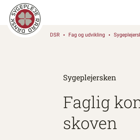
DSR
Fag og udvikling
Sygeplejers
Sygeplejersken
Faglig ko
skoven