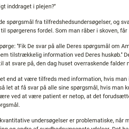
gt inddraget i plejen?''
de spørgsmål fra tilfredshedsundersøgelser, og sv
 til spørgerens fordel. Som man råber i skoven, får
spørge: ''Fik De svar på alle Deres spørgsmål om Am
Dem tilstrækkelig information ved Deres huskøb.'' D
il at svare på, den dag huset overraskende falder
t end at være tilfreds med information, hvis man i
å let at få svar på alle sine spørgsmål, hvis man k
re ved at være patient er netop, at det forudsætte
ørgsmål.
at kvantitative undersøgelser er problematiske, når