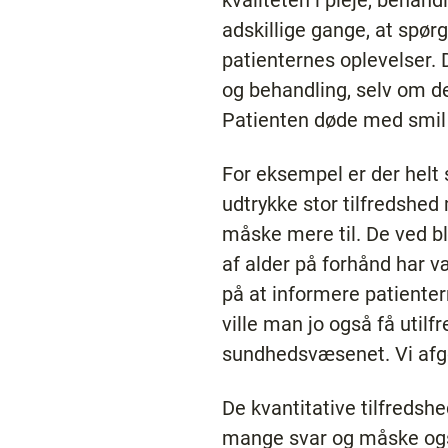
kvaliteten i pleje, beha
adskillige gange, at spør
patienternes oplevelser. 
og behandling, selv om de
Patienten døde med smil
For eksempel er der helt
udtrykke stor tilfredshed 
måske mere til. De ved bl
af alder på forhånd har 
på at informere patiente
ville man jo også få utilf
sundhedsvæsenet. Vi afgø
De kvantitative tilfredshe
mange svar og måske også