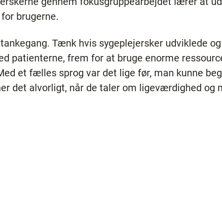
ejerskerne gennem fokusgruppearbejdet lærer at udv
 for brugerne.
 tankegang. Tænk hvis sygeplejersker udviklede og
d patienterne, frem for at bruge enorme ressourcer
Med et fælles sprog var det lige før, man kunne beg
r det alvorligt, når de taler om ligeværdighed og