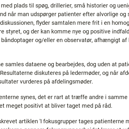
 plads til spøg, drillerier, små historier og ueni
nd når man udspørger patienter efter alvorlige og 
r diskussionen, flyder samtalen mere frit i en ho
re styret, og der kan komme nye og positive indfald
båndoptager og/eller en observatør, afhængigt af 
 samles dataene og bearbejdes, dog uden at pati
Resultaterne diskuteres på ledermøder, og når afd
sultater vurderes på afdelingsmøder.
ienterne synes, det er rart at træffe andre i samme
t meget positivt at bliver taget med på råd.
 skrevet artiklen 'I fokusgrupper tages patienterne m