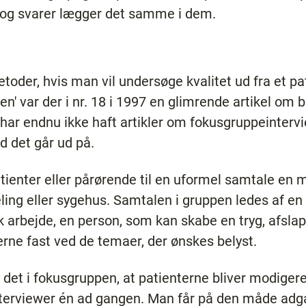
r og svarer lægger det samme i dem.
oder, hvis man vil undersøge kvalitet ud fra et pat
ien' var der i nr. 18 i 1997 en glimrende artikel om 
ar endnu ikke haft artikler om fokusgruppeintervie
ad det går ud på.
enter eller pårørende til en uformel samtale en må
ling eller sygehus. Samtalen i gruppen ledes af e
 arbejde, en person, som kan skabe en tryg, afslap
rne fast ved de temaer, der ønskes belyst.
r det i fokusgruppen, at patienterne bliver modigere
terviewer én ad gangen. Man får på den måde adgan