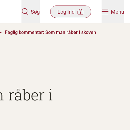
Søg
Log Ind
Menu
Faglig kommentar: Som man råber i skoven
råber i