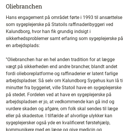
Oliebranchen
Hans engagement på området førte i 1993 til ansættelse
som sygeplejerske på Statoils raffinaderibyggeri ved
Kalundborg, hvor han fik grundig indsigt i
sikkerhedsproblemer samt erfaring som sygeplejerske på
en arbejdsplads:
''Oliebranchen har en hel anden tradition for at lægge
vægt på sikkerheden end andre brancher, blandt andet
fordi olieboreplatforme og raffinaderier er latent farlige
arbejdspladser. Så selv om Kalundborg Sygehus kun lå ti
minutter fra byggeriet, ville Statoil have en sygeplejerske
på stedet. Fordelen ved at have en sygeplejerske på
arbejdspladsen er jo, at vedkommende kan gå ind og
vurdere skaden og afgøre, om folk skal sendes til læge
eller på skadestue. I tilfælde af alvorlige ulykker kan
sygeplejersker også yde en kvalificeret førstehjælp,
kommunikere med en læge og give medicin og