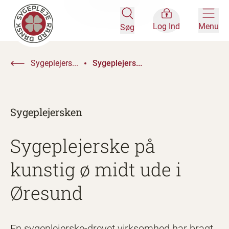
Log Ind
Menu
Søg
Sygeplejers...
Sygeplejers...
Sygeplejersken
Sygeplejerske på
kunstig ø midt ude i
Øresund
En sygeplejerske-drevet virksomhed har bragt