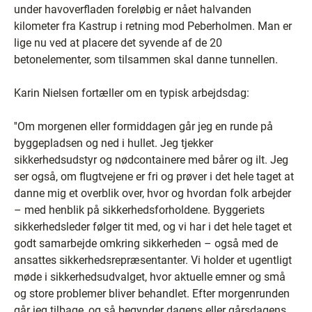
under havoverfladen foreløbig er nået halvanden
kilometer fra Kastrup i retning mod Peberholmen. Man er
lige nu ved at placere det syvende af de 20
betonelementer, som tilsammen skal danne tunnellen.
Karin Nielsen fortæller om en typisk arbejdsdag:
''Om morgenen eller formiddagen går jeg en runde på
byggepladsen og ned i hullet. Jeg tjekker
sikkerhedsudstyr og nødcontainere med bårer og ilt. Jeg
ser også, om flugtvejene er fri og prøver i det hele taget at
danne mig et overblik over, hvor og hvordan folk arbejder
– med henblik på sikkerhedsforholdene. Byggeriets
sikkerhedsleder følger tit med, og vi har i det hele taget et
godt samarbejde omkring sikkerheden – også med de
ansattes sikkerhedsrepræsentanter. Vi holder et ugentligt
møde i sikkerhedsudvalget, hvor aktuelle emner og små
og store problemer bliver behandlet. Efter morgenrunden
går jeg tilbage, og så begynder dagens eller gårsdagens