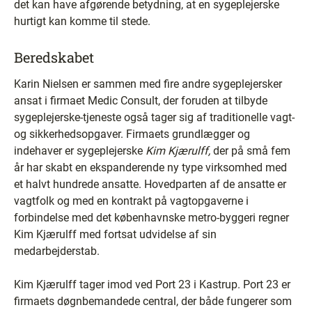
det kan have afgørende betydning, at en sygeplejerske
hurtigt kan komme til stede.
Beredskabet
Karin Nielsen er sammen med fire andre sygeplejersker
ansat i firmaet Medic Consult, der foruden at tilbyde
sygeplejerske-tjeneste også tager sig af traditionelle vagt-
og sikkerhedsopgaver. Firmaets grundlægger og
indehaver er sygeplejerske
Kim Kjærulff,
der på små fem
år har skabt en ekspanderende ny type virksomhed med
et halvt hundrede ansatte. Hovedparten af de ansatte er
vagtfolk og med en kontrakt på vagtopgaverne i
forbindelse med det københavnske metro-byggeri regner
Kim Kjærulff med fortsat udvidelse af sin
medarbejderstab.
Kim Kjærulff tager imod ved Port 23 i Kastrup. Port 23 er
firmaets døgnbemandede central, der både fungerer som