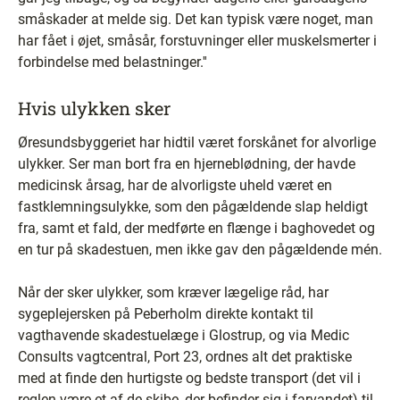
småskader at melde sig. Det kan typisk være noget, man
har fået i øjet, småsår, forstuvninger eller muskelsmerter i
forbindelse med belastninger.''
Hvis ulykken sker
Øresundsbyggeriet har hidtil været forskånet for alvorlige
ulykker. Ser man bort fra en hjerneblødning, der havde
medicinsk årsag, har de alvorligste uheld været en
fastklemningsulykke, som den pågældende slap heldigt
fra, samt et fald, der medførte en flænge i baghovedet og
en tur på skadestuen, men ikke gav den pågældende mén.
Når der sker ulykker, som kræver lægelige råd, har
sygeplejersken på Peberholm direkte kontakt til
vagthavende skadestuelæge i Glostrup, og via Medic
Consults vagtcentral, Port 23, ordnes alt det praktiske
med at finde den hurtigste og bedste transport (det vil i
reglen være et af de skibe, der befinder sig i farvandet) til