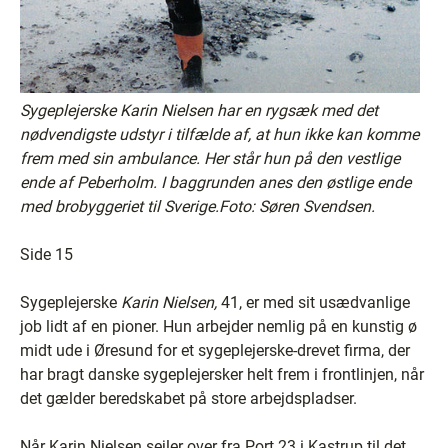
Sygeplejerske Karin Nielsen har en rygsæk med det
nødvendigste udstyr i tilfælde af, at hun ikke kan komme
frem med sin ambulance. Her står hun på den vestlige
ende af Peberholm. I baggrunden anes den østlige ende
med brobyggeriet til Sverige.Foto: Søren Svendsen.
Side 15
Sygeplejerske
Karin Nielsen,
41, er med sit usædvanlige
job lidt af en pioner. Hun arbejder nemlig på en kunstig ø
midt ude i Øresund for et sygeplejerske-drevet firma, der
har bragt danske sygeplejersker helt frem i frontlinjen, når
det gælder beredskabet på store arbejdspladser.
Når Karin Nielsen sejler over fra Port 23 i Kastrup til det,