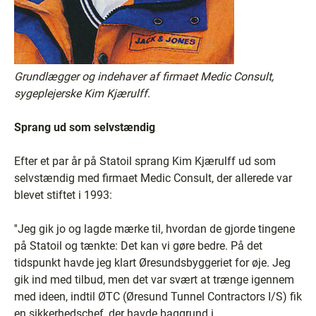
Grundlægger og indehaver af firmaet Medic Consult,
sygeplejerske Kim Kjærulff
.
Sprang ud som selvstændig
Efter et par år på Statoil sprang Kim Kjærulff ud som
selvstændig med firmaet Medic Consult, der allerede var
blevet stiftet i 1993:
''Jeg gik jo og lagde mærke til, hvordan de gjorde tingene
på Statoil og tænkte: Det kan vi gøre bedre. På det
tidspunkt havde jeg klart Øresundsbyggeriet for øje. Jeg
gik ind med tilbud, men det var svært at trænge igennem
med ideen, indtil ØTC (Øresund Tunnel Contractors I/S) fik
en sikkerhedschef, der havde baggrund i