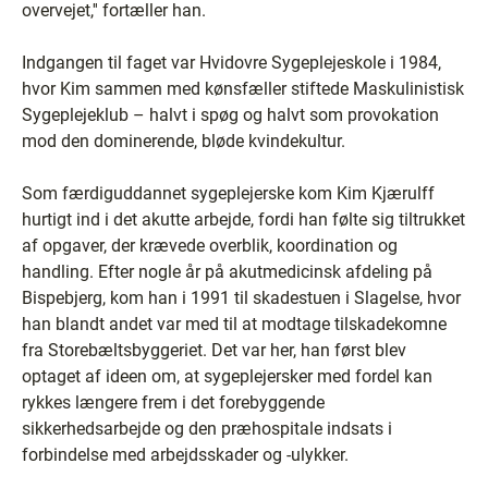
overvejet,'' fortæller han.
Indgangen til faget var Hvidovre Sygeplejeskole i 1984,
hvor Kim sammen med kønsfæller stiftede Maskulinistisk
Sygeplejeklub – halvt i spøg og halvt som provokation
mod den dominerende, bløde kvindekultur.
Som færdiguddannet sygeplejerske kom Kim Kjærulff
hurtigt ind i det akutte arbejde, fordi han følte sig tiltrukket
af opgaver, der krævede overblik, koordination og
handling. Efter nogle år på akutmedicinsk afdeling på
Bispebjerg, kom han i 1991 til skadestuen i Slagelse, hvor
han blandt andet var med til at modtage tilskadekomne
fra Storebæltsbyggeriet. Det var her, han først blev
optaget af ideen om, at sygeplejersker med fordel kan
rykkes længere frem i det forebyggende
sikkerhedsarbejde og den præhospitale indsats i
forbindelse med arbejdsskader og -ulykker.