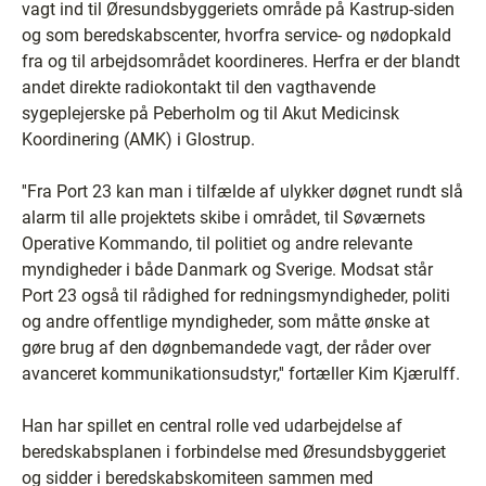
vagt ind til Øresundsbyggeriets område på Kastrup-siden
og som beredskabscenter, hvorfra service- og nødopkald
fra og til arbejdsområdet koordineres. Herfra er der blandt
andet direkte radiokontakt til den vagthavende
sygeplejerske på Peberholm og til Akut Medicinsk
Koordinering (AMK) i Glostrup.
''Fra Port 23 kan man i tilfælde af ulykker døgnet rundt slå
alarm til alle projektets skibe i området, til Søværnets
Operative Kommando, til politiet og andre relevante
myndigheder i både Danmark og Sverige. Modsat står
Port 23 også til rådighed for redningsmyndigheder, politi
og andre offentlige myndigheder, som måtte ønske at
gøre brug af den døgnbemandede vagt, der råder over
avanceret kommunikationsudstyr,'' fortæller Kim Kjærulff.
Han har spillet en central rolle ved udarbejdelse af
beredskabsplanen i forbindelse med Øresundsbyggeriet
og sidder i beredskabskomiteen sammen med