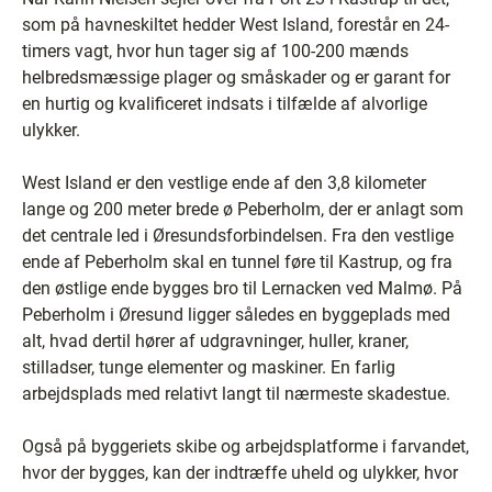
som på havneskiltet hedder West Island, forestår en 24-
timers vagt, hvor hun tager sig af 100-200 mænds
helbredsmæssige plager og småskader og er garant for
en hurtig og kvalificeret indsats i tilfælde af alvorlige
ulykker.
West Island er den vestlige ende af den 3,8 kilometer
lange og 200 meter brede ø Peberholm, der er anlagt som
det centrale led i Øresundsforbindelsen. Fra den vestlige
ende af Peberholm skal en tunnel føre til Kastrup, og fra
den østlige ende bygges bro til Lernacken ved Malmø. På
Peberholm i Øresund ligger således en byggeplads med
alt, hvad dertil hører af udgravninger, huller, kraner,
stilladser, tunge elementer og maskiner. En farlig
arbejdsplads med relativt langt til nærmeste skadestue.
Også på byggeriets skibe og arbejdsplatforme i farvandet,
hvor der bygges, kan der indtræffe uheld og ulykker, hvor