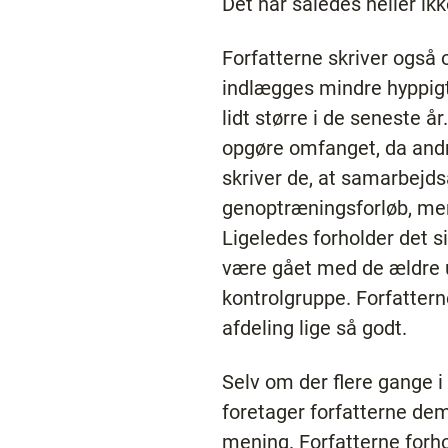
Det har således heller ik
Forfatterne skriver ogs
indlægges mindre hyppig
lidt større i de seneste år
opgøre omfanget, da andr
skriver de, at samarbejds
genoptræningsforløb, men
Ligeledes forholder det s
være gået med de ældre u
kontrolgruppe. Forfatterne
afdeling lige så godt.
Selv om der flere gange 
foretager forfatterne de
mening. Forfatterne forhol