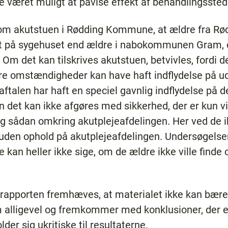
ke været muligt at påvise effekt af behandlingssted
å om akutstuen i Rødding Kommune, at ældre fra 
t på sygehuset end ældre i nabokommunen Gram, og
. Om det kan tilskrives akutstuen, betvivles, fordi d
e omstændigheder kan have haft indflydelse på ud
aftalen har haft en speciel gavnlig indflydelse på 
 det kan ikke afgøres med sikkerhed, der er kun vi
ig sådan omkring akutplejeafdelingen. Her ved de ik
den ophold på akutplejeafdelingen. Undersøgelse
 kan heller ikke sige, om de ældre ikke ville finde 
i rapporten fremhæves, at materialet ikke kan bær
m alligevel og fremkommer med konklusioner, der e
der sig ukritiske til resultaterne.