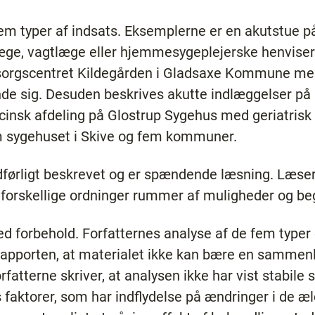
em typer af indsats. Eksemplerne er en akutstue p
ge, vagtlæge eller hjemmesygeplejerske henviser
sorgscentret Kildegården i Gladsaxe Kommune med
de sig. Desuden beskrives akutte indlæggelser på
cinsk afdeling på Glostrup Sygehus med geriatrisk
 sygehuset i Skive og fem kommuner.
dførligt beskrevet og er spændende læsning. Læser
forskellige ordninger rummer af muligheder og be
 forbehold. Forfatternes analyse af de fem typer
rapporten, at materialet ikke kan bære en sammenl
rfatterne skriver, at analysen ikke har vist stabi
aktorer, som har indflydelse på ændringer i de æl