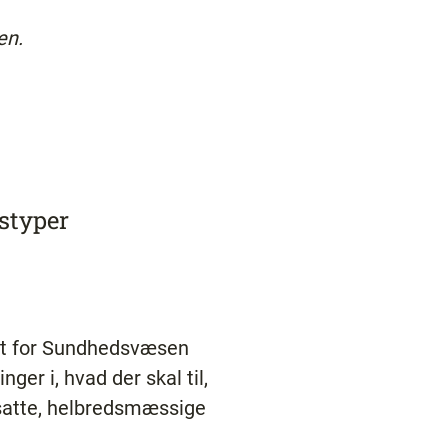
en.
styper
ut for Sundhedsvæsen
er i, hvad der skal til,
satte, helbredsmæssige