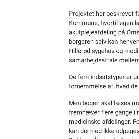
Projektet har beskrevet f
Kommune, hvortil egen læ
akutplejeafdeling på Om
borgeren selv kan henven
Hillerød sygehus og medi
samarbejdsaftale mellem
De fem indsatstyper er u
fornemmelse af, hvad de 
Men bogen skal læses med
fremhæver flere gange i 
medicinske afdelinger. Fo
kan dermed ikke udpeges f