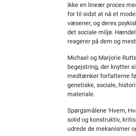
ikke en lineær proces me
for til sidst at nå et m
væsener, og deres psykisk
det sociale miljø. Hændels
reagerer på dem og mestr
Michael og Marjorie Rutt
begejstring, der knytter s
medtænker forfatterne føl
genetiske, sociale, histo
materiale.
Spørgsmålene 'Hvem, Hvad,
solid og konstruktiv, kri
udrede de mekanismer og 