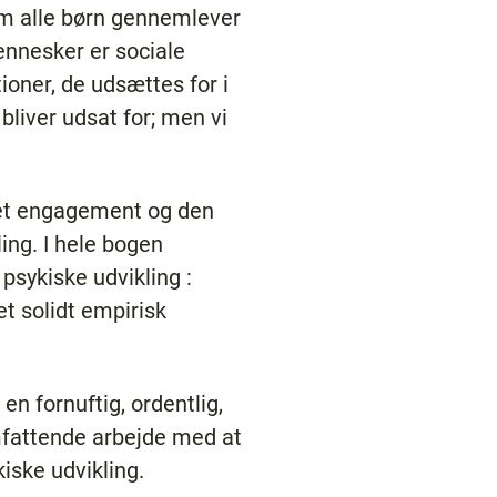
om alle børn gennemlever
ennesker er sociale
ioner, de udsættes for i
bliver udsat for; men vi
det engagement og den
ling. I hele bogen
psykiske udvikling :
et solidt empirisk
n fornuftig, ordentlig,
omfattende arbejde med at
iske udvikling.