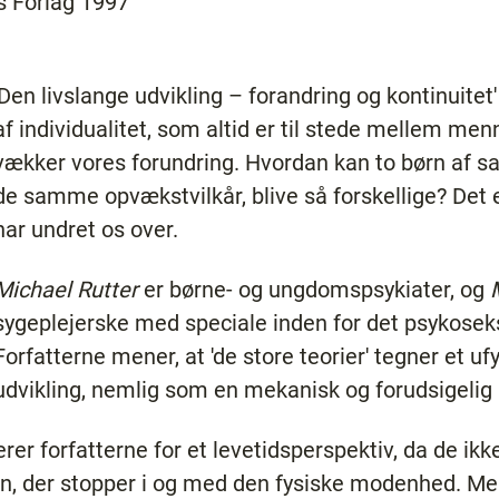
s Forlag 1997
'Den livslange udvikling – forandring og kontinuitet
af individualitet, som altid er til stede mellem men
vækker vores forundring. Hvordan kan to børn af 
de samme opvækstvilkår, blive så forskellige? Det e
har undret os over.
Michael Rutter
er børne- og ungdomspsykiater, og
sygeplejerske med speciale inden for det psykosek
Forfatterne mener, at 'de store teorier' tegner et uf
udvikling, nemlig som en mekanisk og forudsigelig
er forfatterne for et levetidsperspektiv, da de ik
, der stopper i og med den fysiske modenhed. Men