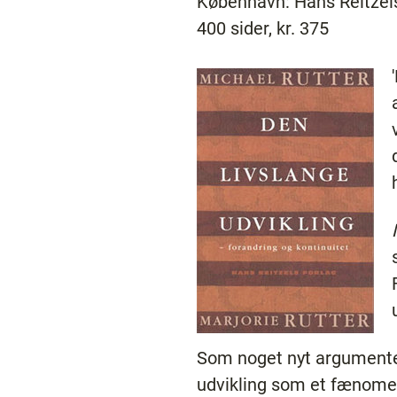
København: Hans Reitzel
400 sider, kr. 375
Som noget nyt argumenter
udvikling som et fænomen