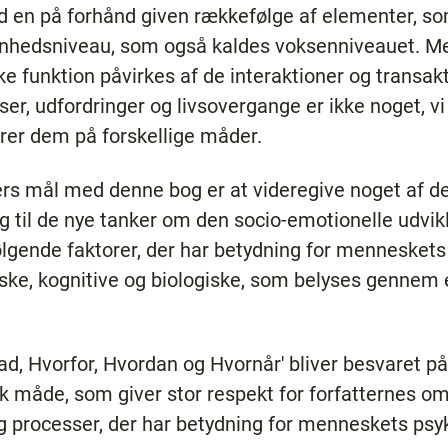
d en på forhånd given rækkefølge af elementer, s
odenhedsniveau, som også kaldes voksenniveauet. M
e funktion påvirkes af de interaktioner og transakt
er, udfordringer og livsovergange er ikke noget, vi 
er dem på forskellige måder.
ers mål med denne bog er at videregive noget af 
ig til de nye tanker om den socio-emotionelle udvik
gende faktorer, der har betydning for menneskets 
riske, kognitive og biologiske, som belyses gennem 
 Hvorfor, Hvordan og Hvornår' bliver besvaret på e
tisk måde, som giver stor respekt for forfatternes 
processer, der har betydning for menneskets psyk