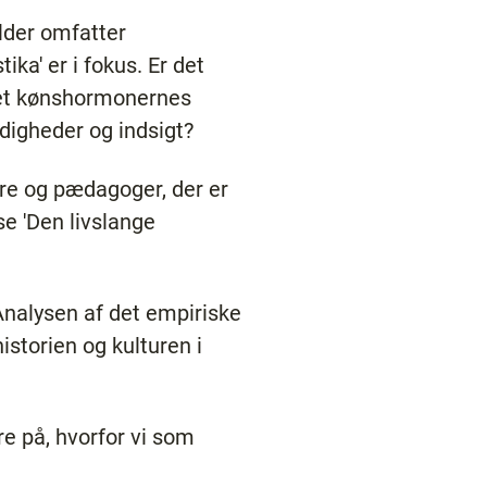
Alder omfatter
ka' er i fokus. Er det
 det kønshormonernes
digheder og indsigt?
ere og pædagoger, der er
se 'Den livslange
 Analysen af det empiriske
istorien og kulturen i
ere på, hvorfor vi som