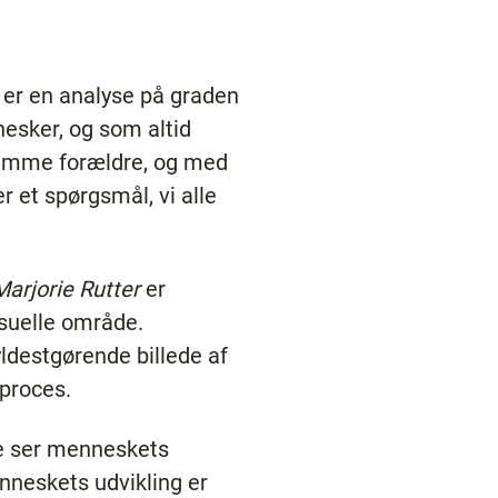
' er en analyse på graden
nesker, og som altid
samme forældre, og med
r et spørgsmål, vi alle
Marjorie Rutter
er
suelle område.
yldestgørende billede af
 proces.
ke ser menneskets
neskets udvikling er