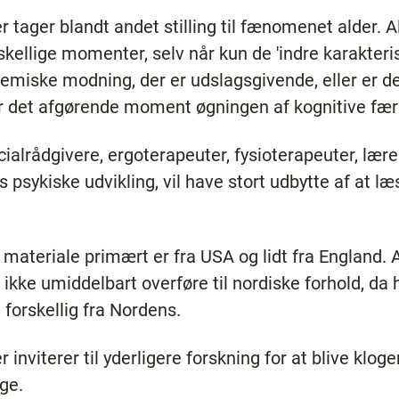
r tager blandt andet stilling til fænomenet alder. 
ellige momenter, selv når kun de 'indre karakteristi
 kemiske modning, der er udslagsgivende, eller er
r det afgørende moment øgningen af kognitive fær
cialrådgivere, ergoterapeuter, fysioterapeuter, lær
psykiske udvikling, vil have stort udbytte af at læ
ke materiale primært er fra USA og lidt fra England.
 ikke umiddelbart overføre til nordiske forhold, da h
forskellig fra Nordens.
 inviterer til yderligere forskning for at blive klog
ge.