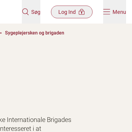
Søg
Log Ind
Menu
Sygeplejersken og brigaden
ke Internationale Brigades
nteresseret i at