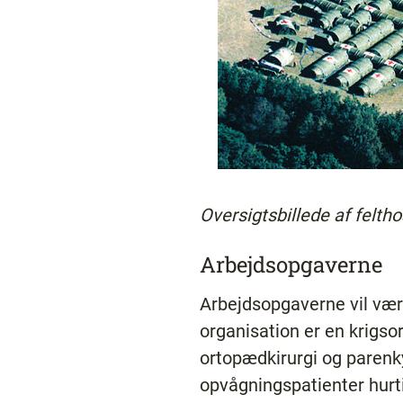
Oversigtsbillede af felth
Arbejdsopgaverne
Arbejdsopgaverne vil vær
organisation er en krigso
ortopædkirurgi og parenkym
opvågningspatienter hurti