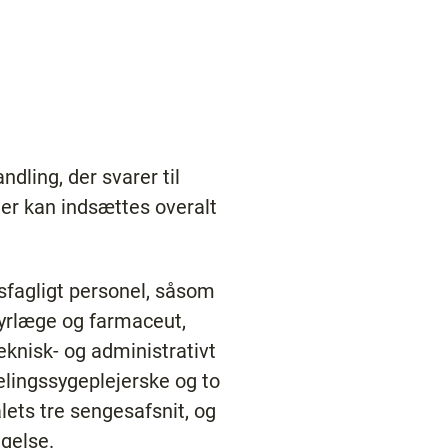
ndling, der svarer til
er kan indsættes overalt
sfagligt personel, såsom
dyrlæge og farmaceut,
knisk- og administrativt
delingssygeplejerske og to
lets tre sengesafsnit, og
gelse.