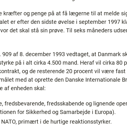
 kræfter og penge på at få lægerne til at melde si
alet er efter den sidste øvelse i september 1997 kla
vor det skal stå sin prøve. Til seks måneders udse
r. 909 af 8. december 1993 vedtaget, at Danmark sk
yrke på i alt cirka 4.500 mand. Heraf vil cirka 80
ontrakt, og de resterende 20 procent vil være fas
rmålet med at oprette den Danske Internationale Bri
e af enheden skal:
e, fredsbevarende, fredsskabende og lignende ope
tionen for Sikkerhed og Samarbejde i Europa).
or NATO, primært i de hurtige reaktionsstyrker.