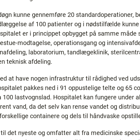
t døgn kunne gennemføre 20 standardoperationer, b
dlæggelse af 100 patienter og i nødstilfælde kunne 
ospitalet er i princippet opbygget på samme måde 
estue-modtagelse, operationsgang og intensivafdel
nafdeling, laboratorium, tandlægeklinik, sterilcentr
en teknisk afdeling.
 at have nogen infrastruktur til rådighed ved uds
hospitalet pakkes ned i 91 oppustelige telte og 65
rka 100 lastvognslad. Hospitalet kan fungere under al
 rent vand, da det selv kan rense vandet og distribu
forskellige containere og dels til håndvaske opstille
 til det nyeste og omfatter alt fra medicinske spec