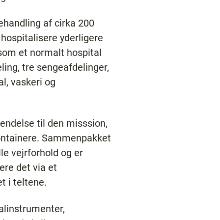
ehandling af cirka 200
hospitalisere yderligere
som et normalt hospital
ing, tre sengeafdelinger,
al, vaskeri og
endelse til den misssion,
 containere. Sammenpakket
le vejrforhold og er
ere det via et
t i teltene.
ialinstrumenter,