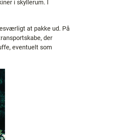
ner i skyllerum. I
besværligt at pakke ud. På
 transportskabe, der
kuffe, eventuelt som