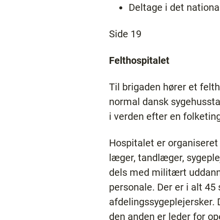
Deltage i det nationa
Side 19
Felthospitalet
Til brigaden hører et felt
normal dansk sygehusstan
i verden efter en folketin
Hospitalet er organiseret
læger, tandlæger, sygeple
dels med militært uddann
personale. Der er i alt 4
afdelingssygeplejersker. 
den anden er leder for o