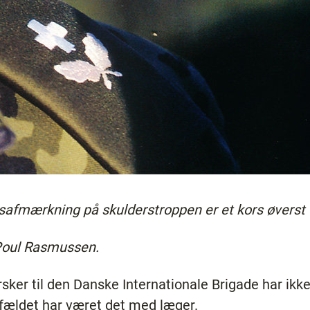
safmærkning på skulderstroppen er et kors øverst
Poul Rasmussen.
rsker til den Danske Internationale Brigade har ikk
lfældet har været det med læger.