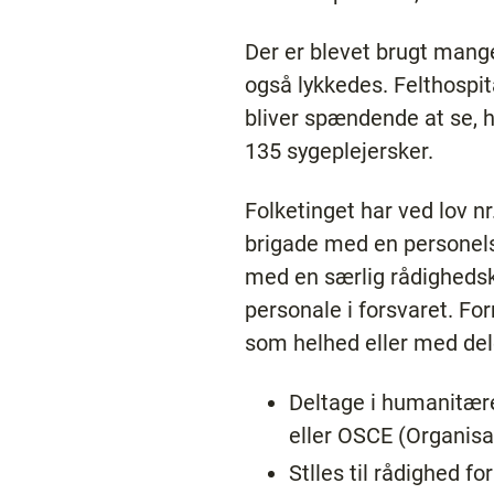
Der er blevet brugt mange
også lykkedes. Felthospit
bliver spændende at se, h
135 sygeplejersker.
Folketinget har ved lov n
brigade med en personelst
med en særlig rådighedsk
personale i forsvaret. Fo
som helhed eller med del
Deltage i humanitær
eller OSCE (Organisa
Stlles til rådighed f