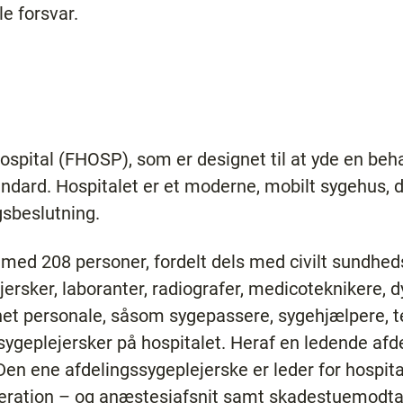
le forsvar.
hospital (FHOSP), som er designet til at yde en beha
dard. Hospitalet er et moderne, mobilt sygehus, d
gsbeslutning.
 med 208 personer, fordelt dels med civilt sundhed
jersker, laboranter, radiografer, medicoteknikere, 
et personale, såsom sygepassere, sygehjælpere, te
5 sygeplejersker på hospitalet. Heraf en ledende af
Den ene afdelingssygeplejerske er leder for hospita
peration – og anæstesiafsnit samt skadestuemodta