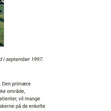
nd i september 1997.
i. Den primære
iske område,
atienter, vil mange
rskerne på de enkelte