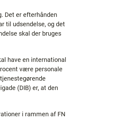
g. Det er efterhånden
r til udsendelse, og det
ndelse skal der bruges
al have en international
 procent være personale
t tjenestegørende
gade (DIB) er, at den
rationer i rammen af FN