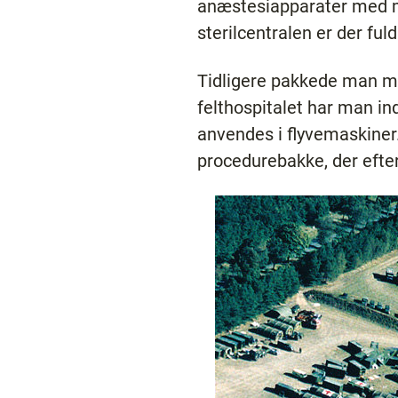
anæstesiapparater med mo
sterilcentralen er der fu
Tidligere pakkede man mat
felthospitalet har man ind
anvendes i flyvemaskiner.
procedurebakke, der efter 