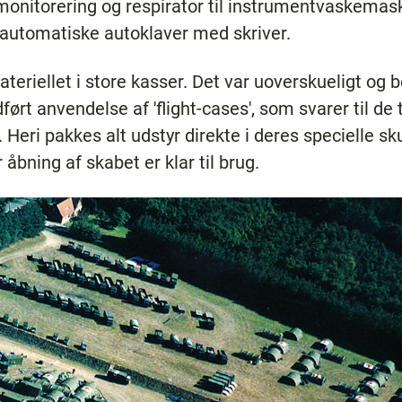
nitorering og respirator til instrumentvaskemaski
ldautomatiske autoklaver med skriver.
eriellet i store kasser. Det var uoverskueligt og 
ført anvendelse af 'flight-cases', som svarer til de
 Heri pakkes alt udstyr direkte i deres specielle s
åbning af skabet er klar til brug.