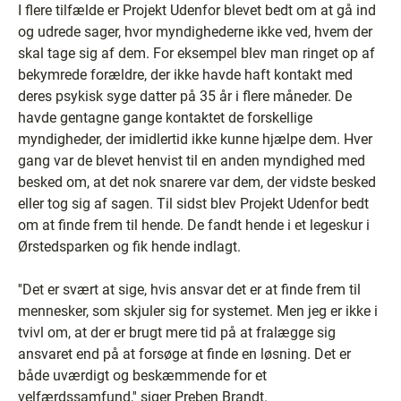
I flere tilfælde er Projekt Udenfor blevet bedt om at gå ind
og udrede sager, hvor myndighederne ikke ved, hvem der
skal tage sig af dem. For eksempel blev man ringet op af
bekymrede forældre, der ikke havde haft kontakt med
deres psykisk syge datter på 35 år i flere måneder. De
havde gentagne gange kontaktet de forskellige
myndigheder, der imidlertid ikke kunne hjælpe dem. Hver
gang var de blevet henvist til en anden myndighed med
besked om, at det nok snarere var dem, der vidste besked
eller tog sig af sagen. Til sidst blev Projekt Udenfor bedt
om at finde frem til hende. De fandt hende i et legeskur i
Ørstedsparken og fik hende indlagt.
''Det er svært at sige, hvis ansvar det er at finde frem til
mennesker, som skjuler sig for systemet. Men jeg er ikke i
tvivl om, at der er brugt mere tid på at fralægge sig
ansvaret end på at forsøge at finde en løsning. Det er
både uværdigt og beskæmmende for et
velfærdssamfund,'' siger Preben Brandt.