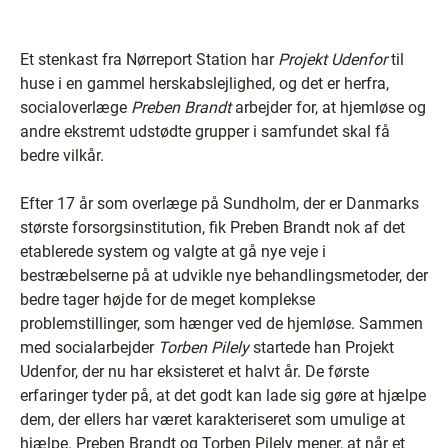
Et stenkast fra Nørreport Station har
Projekt Udenfor
til
huse i en gammel herskabslejlighed, og det er herfra,
socialoverlæge
Preben Brandt
arbejder for, at hjemløse og
andre ekstremt udstødte grupper i samfundet skal få
bedre vilkår.
Efter 17 år som overlæge på Sundholm, der er Danmarks
største forsorgsinstitution, fik Preben Brandt nok af det
etablerede system og valgte at gå nye veje i
bestræbelserne på at udvikle nye behandlingsmetoder, der
bedre tager højde for de meget komplekse
problemstillinger, som hænger ved de hjemløse. Sammen
med socialarbejder
Torben Pilely
startede han Projekt
Udenfor, der nu har eksisteret et halvt år. De første
erfaringer tyder på, at det godt kan lade sig gøre at hjælpe
dem, der ellers har været karakteriseret som umulige at
hjælpe. Preben Brandt og Torben Pilely mener, at når et