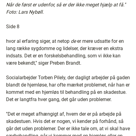
Når de først er udenfor, så er der ikke meget hjælp at få.''
Foto: Lars Nybøll.
Side 8
hvor al erfaring siger, at netop
de
er mere udsatte for en
lang række sygdomme og lidelser, der kræver en ekstra
indsats. Det er en forskelsbehandling, som vi ikke kan
være bekendt,'' siger Preben Brandt.
Socialarbejder Torben Pilely, der dagligt arbejder på gaden
blandt de hjemløse, har ofte mærket problemet, når han er
kommet med en hjemløs til behandling på en skadestue.
Det er langtfra hver gang, det går uden problemer.
''Det er meget afhængigt af, hvem der er på arbejde på
skadestuen. Hvis det er nogen, vi kender på forhånd, så
går det uden problemer. Der er ikke tale om, at vi skal have
særbehandling, når vi kommer med en hjemløs eller en