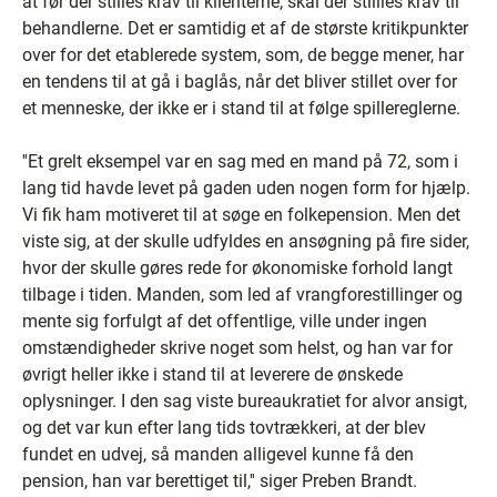
at før der stilles krav til klienterne, skal der stillles krav til
behandlerne. Det er samtidig et af de største kritikpunkter
over for det etablerede system, som, de begge mener, har
en tendens til at gå i baglås, når det bliver stillet over for
et menneske, der ikke er i stand til at følge spillereglerne.
''Et grelt eksempel var en sag med en mand på 72, som i
lang tid havde levet på gaden uden nogen form for hjælp.
Vi fik ham motiveret til at søge en folkepension. Men det
viste sig, at der skulle udfyldes en ansøgning på fire sider,
hvor der skulle gøres rede for økonomiske forhold langt
tilbage i tiden. Manden, som led af vrangforestillinger og
mente sig forfulgt af det offentlige, ville under ingen
omstændigheder skrive noget som helst, og han var for
øvrigt heller ikke i stand til at leverere de ønskede
oplysninger. I den sag viste bureaukratiet for alvor ansigt,
og det var kun efter lang tids tovtrækkeri, at der blev
fundet en udvej, så manden alligevel kunne få den
pension, han var berettiget til,'' siger Preben Brandt.