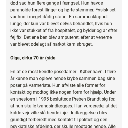
død sad hun flere gange i fængsel. Hun havde
paranoide forestillinger og hørte stemmer. Fysisk set
var hun i meget dårlig stand. En sammenklappet
lunge, der kun var blevet delvis behandlet, hvis hun
ikke var stukket af fra hospitalet, og bylder og ar efter
fejlfix. Det ene ben blev amputeret, efter at venerne
var blevet ødelagt af narkotikamisbruget.
Olga, cirka 70 år (side
En af de mest kendte posedamer i København. I flere
år kunne man opleve hende krybe sammen bag sine
poser på varmeriste. Hun afviste alle former for
kontakt og modtog ikke nogen form for hjælp. Under
en snestorm i 1995 besluttede Preben Brandt sig for,
at hun skulle tvangsindlægges. Han vurderede, at det
kolde vejr ville slå hende ihjel. Indlæggelsen blev
grundigt forberedt med kontakt til politiet og den
psykiatriske afdeling, der skulle modtage hende. Alle