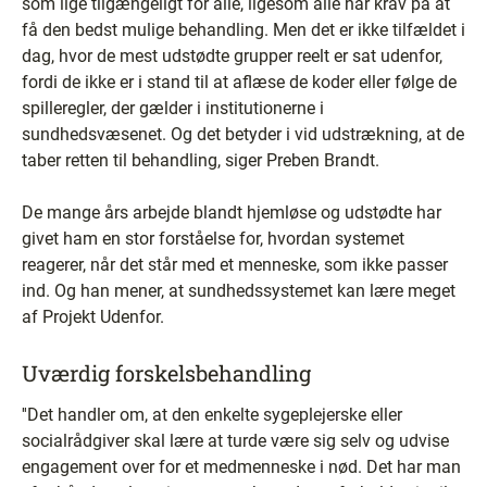
som lige tilgængeligt for alle, ligesom alle har krav på at
få den bedst mulige behandling. Men det er ikke tilfældet i
dag, hvor de mest udstødte grupper reelt er sat udenfor,
fordi de ikke er i stand til at aflæse de koder eller følge de
spilleregler, der gælder i institutionerne i
sundhedsvæsenet. Og det betyder i vid udstrækning, at de
taber retten til behandling, siger Preben Brandt.
De mange års arbejde blandt hjemløse og udstødte har
givet ham en stor forståelse for, hvordan systemet
reagerer, når det står med et menneske, som ikke passer
ind. Og han mener, at sundhedssystemet kan lære meget
af Projekt Udenfor.
Uværdig forskelsbehandling
''Det handler om, at den enkelte sygeplejerske eller
socialrådgiver skal lære at turde være sig selv og udvise
engagement over for et medmenneske i nød. Det har man