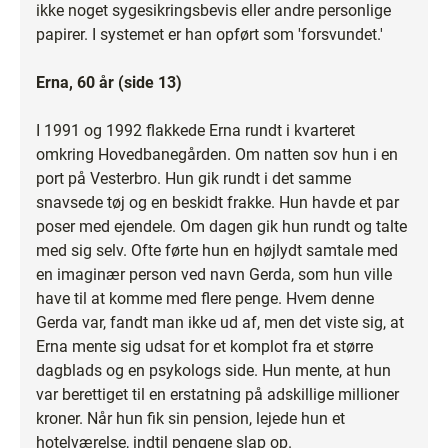
ikke noget sygesikringsbevis eller andre personlige
papirer. I systemet er han opført som 'forsvundet.'
Erna, 60 år (side 13)
I 1991 og 1992 flakkede Erna rundt i kvarteret
omkring Hovedbanegården. Om natten sov hun i en
port på Vesterbro. Hun gik rundt i det samme
snavsede tøj og en beskidt frakke. Hun havde et par
poser med ejendele. Om dagen gik hun rundt og talte
med sig selv. Ofte førte hun en højlydt samtale med
en imaginær person ved navn Gerda, som hun ville
have til at komme med flere penge. Hvem denne
Gerda var, fandt man ikke ud af, men det viste sig, at
Erna mente sig udsat for et komplot fra et større
dagblads og en psykologs side. Hun mente, at hun
var berettiget til en erstatning på adskillige millioner
kroner. Når hun fik sin pension, lejede hun et
hotelværelse, indtil pengene slap op.