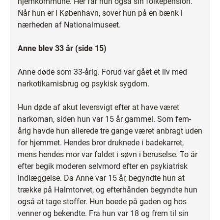
hjemkommune. Her får hun også sin folkepension.
Når hun er i København, sover hun på en bænk i
nærheden af Nationalmuseet.
Anne blev 33 år (side 15)
Anne døde som 33-årig. Forud var gået et liv med
narkotikamisbrug og psykisk sygdom.
Hun døde af akut leversvigt efter at have været
narkoman, siden hun var 15 år gammel. Som fem-
årig havde hun allerede tre gange været anbragt uden
for hjemmet. Hendes bror druknede i badekarret,
mens hendes mor var faldet i søvn i beruselse. To år
efter begik moderen selvmord efter en psykiatrisk
indlæggelse. Da Anne var 15 år, begyndte hun at
trække på Halmtorvet, og efterhånden begyndte hun
også at tage stoffer. Hun boede på gaden og hos
venner og bekendte. Fra hun var 18 og frem til sin