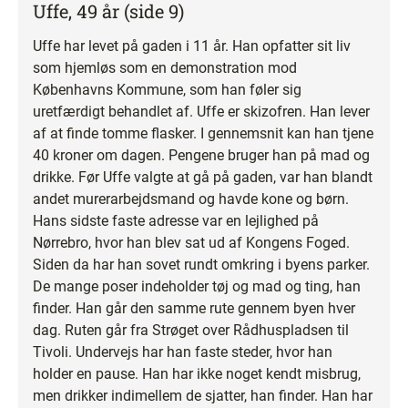
Uffe, 49 år (side 9)
Uffe har levet på gaden i 11 år. Han opfatter sit liv
som hjemløs som en demonstration mod
Københavns Kommune, som han føler sig
uretfærdigt behandlet af. Uffe er skizofren. Han lever
af at finde tomme flasker. I gennemsnit kan han tjene
40 kroner om dagen. Pengene bruger han på mad og
drikke. Før Uffe valgte at gå på gaden, var han blandt
andet murerarbejdsmand og havde kone og børn.
Hans sidste faste adresse var en lejlighed på
Nørrebro, hvor han blev sat ud af Kongens Foged.
Siden da har han sovet rundt omkring i byens parker.
De mange poser indeholder tøj og mad og ting, han
finder. Han går den samme rute gennem byen hver
dag. Ruten går fra Strøget over Rådhuspladsen til
Tivoli. Undervejs har han faste steder, hvor han
holder en pause. Han har ikke noget kendt misbrug,
men drikker indimellem de sjatter, han finder. Han har