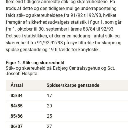
flere end tidligere anmeldte stik- og skæreuheldene. På
trods af dette og den tidligere mulige underrapportering
faldt stik- og skæreuheldene fra 91/92 til 92/93, hvilket
fremgår af sikkerhedsudvalgets statistik i figur 1, som går
fra 1. oktober til 30. september i årene 83/84 til 92/93.
Det ses i statistikken, at der er en nedgang i antal stik- og
skæreuheld fra 91/92-92/93 på syv tilfælde for skarpe og
spidse genstande og 19 tilfælde for kanylestik.
Figur 1. Stik- og skæreuheld
Stik- og skæreuheld på Esbjerg Centralsygehus og Sct.
Joseph Hospital
Årstal
Spidse/skarpe genstande
83/84
17
84/85
20
85/86
25
86/87
27