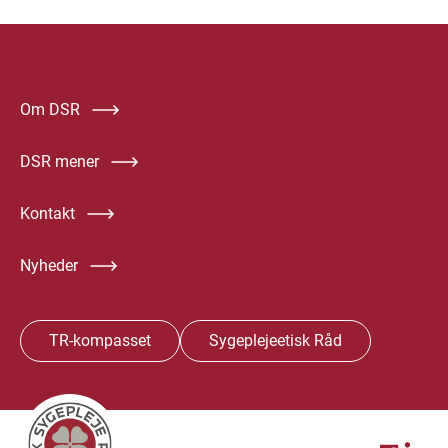
Om DSR
DSR mener
Kontakt
Nyheder
TR-kompasset
Sygeplejeetisk Råd