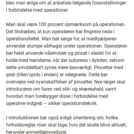
blev man enige om at anbefale følgende foranstaltninger
i forbindelse med operationer:
Man skal være 100 procent opmærksom på operationen.
Det tilstræbes, at kun operatøren har fingrene nede i
operationsfeltet. Man bør sørge for, at medhjælperen
anvender stumpe sårhager under operationen. Operatøren
bør helst anvende nåleholder og pincet i stedet for at
holde med hænderne, når der sutureres i dybden, selvom
dette umiddelbart synes mere besværligt. Pincetter med
greb (riller/spids i enden) er velegnede. Dette bør
overvejes ved nyanskaffelser af pincetter. Nye læger skal
introduceres om faren ved stik- og skæreuheld, samt
hvordan man forebygger disse i forbindelse med
operative indgreb – sikker operationsteknik.
I introduktionen bør også indgå orientering om, hvilke
forholdsregler, man skal tage, hvis det skulle blive aktuelt,
herunder anmeldeprocedurer.