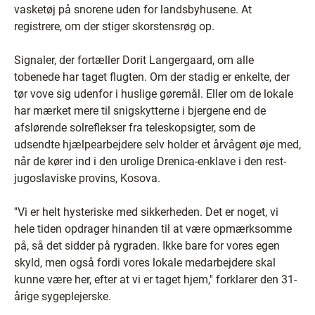
vasketøj på snorene uden for landsbyhusene. At
registrere, om der stiger skorstensrøg op.
Signaler, der fortæller Dorit Langergaard, om alle
tobenede har taget flugten. Om der stadig er enkelte, der
tør vove sig udenfor i huslige gøremål. Eller om de lokale
har mærket mere til snigskytterne i bjergene end de
afslørende solreflekser fra teleskopsigter, som de
udsendte hjælpearbejdere selv holder et årvågent øje med,
når de kører ind i den urolige Drenica-enklave i den rest-
jugoslaviske provins, Kosova.
''Vi er helt hysteriske med sikkerheden. Det er noget, vi
hele tiden opdrager hinanden til at være opmærksomme
på, så det sidder på rygraden. Ikke bare for vores egen
skyld, men også fordi vores lokale medarbejdere skal
kunne være her, efter at vi er taget hjem,'' forklarer den 31-
årige sygeplejerske.