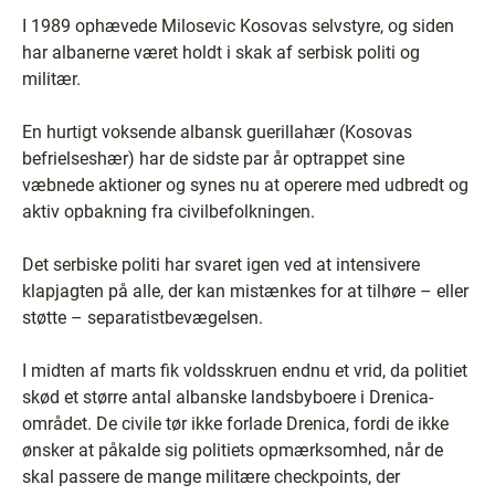
I 1989 ophævede Milosevic Kosovas selvstyre, og siden
har albanerne været holdt i skak af serbisk politi og
militær.
En hurtigt voksende albansk guerillahær (Kosovas
befrielseshær) har de sidste par år optrappet sine
væbnede aktioner og synes nu at operere med udbredt og
aktiv opbakning fra civilbefolkningen.
Det serbiske politi har svaret igen ved at intensivere
klapjagten på alle, der kan mistænkes for at tilhøre – eller
støtte – separatistbevægelsen.
I midten af marts fik voldsskruen endnu et vrid, da politiet
skød et større antal albanske landsbyboere i Drenica-
området. De civile tør ikke forlade Drenica, fordi de ikke
ønsker at påkalde sig politiets opmærksomhed, når de
skal passere de mange militære checkpoints, der