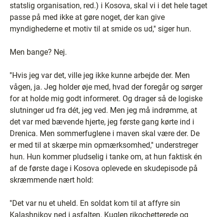
statslig organisation, red.) i Kosova, skal vi i det hele taget
passe på med ikke at gøre noget, der kan give
myndighederne et motiv til at smide os ud,'' siger hun.
Men bange? Nej.
''Hvis jeg var det, ville jeg ikke kunne arbejde der. Men
vågen, ja. Jeg holder øje med, hvad der foregår og sørger
for at holde mig godt informeret. Og drager så de logiske
slutninger ud fra dét, jeg ved. Men jeg må indrømme, at
det var med bævende hjerte, jeg første gang kørte ind i
Drenica. Men sommerfuglene i maven skal være der. De
er med til at skærpe min opmærksomhed,'' understreger
hun. Hun kommer pludselig i tanke om, at hun faktisk én
af de første dage i Kosova oplevede en skudepisode på
skræmmende nært hold:
''Det var nu et uheld. En soldat kom til at affyre sin
Kalashnikov ned i asfalten. Kuglen rikochetterede og