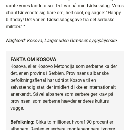
ramte vores landcruiser. Det var på min fødselsdag. Vores
chauffør vendte sig bare om, helt cool, og sagde: ''Happy
birthday! Det var en fødselsdagsgave fra det serbiske
militær.'' ''
Nøgleord: Kosova, Læger uden
Grænser, sygeplejerske.
FAKTA OM KOSOVA
Kosova, eller Kosovo Metohdija som serberne kalder
det, er en provins i Serbien. Provinsens albanske
befolkningsflertal har udråbt Kosova til en
selvstændig stat, der imidlertid ikke er internationalt
anerkendt. Såvel albanere som serbere gør krav på
provinsen, som serberne hævder er deres kulturs
vugge.
Befolkning:
Cirka to millioner, hvoraf 90 procent er
albanere. Resten er serbere, montenegrinere, tyrkere,