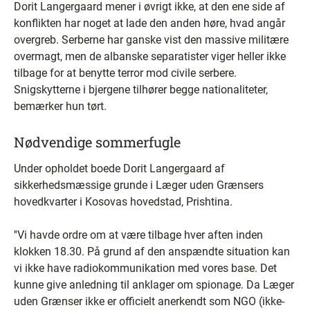
Dorit Langergaard mener i øvrigt ikke, at den ene side af
konflikten har noget at lade den anden høre, hvad angår
overgreb. Serberne har ganske vist den massive militære
overmagt, men de albanske separatister viger heller ikke
tilbage for at benytte terror mod civile serbere.
Snigskytterne i bjergene tilhører begge nationaliteter,
bemærker hun tørt.
Nødvendige sommerfugle
Under opholdet boede Dorit Langergaard af
sikkerhedsmæssige grunde i Læger uden Grænsers
hovedkvarter i Kosovas hovedstad, Prishtina.
''Vi havde ordre om at være tilbage hver aften inden
klokken 18.30. På grund af den anspændte situation kan
vi ikke have radiokommunikation med vores base. Det
kunne give anledning til anklager om spionage. Da Læger
uden Grænser ikke er officielt anerkendt som NGO (ikke-