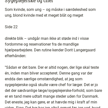
Sygeplejerske og chef
Som kvinde, som ung – og måske i særdeleshed som
ung, blond kvinde med et meget blåt og meget
Side 22
direkte blik – undgår man ikke at støde ind i visse
fordomme og reservationer fra de mandlige
hjælpearbejdere. Den rutine kender Dorit Langergaard
efterhånden:
''Sådan er det bare. Der er altid nogen, der lige skal teste
én, inden man bliver accepteret. Denne gang var der
endda den særlige omstændighed, at jeg som
sygeplejerske også skulle være chef for læger. Det er jo
det der sædvanlige læge/sygeplejerske-forhold, som bare
er en tand mere udtalt mange steder uden for Danmark.
Det eneste, jeg kan gøre, er at hævde mig i kraft af min
viden. Sige: Det her har jeg altså prøvet før, jeg ved, hvad