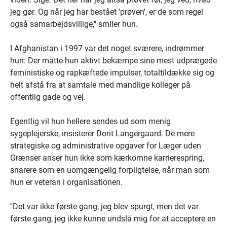
jeg gør. Og når jeg har bestået 'prøven', er de som regel
også samarbejdsvillige,'' smiler hun.
I Afghanistan i 1997 var det noget sværere, indrømmer
hun: Der måtte hun aktivt bekæmpe sine mest udprægede
feministiske og rapkæftede impulser, totaltildække sig og
helt afstå fra at samtale med mandlige kolleger på
offentlig gade og vej.
Egentlig vil hun hellere sendes ud som menig
sygeplejerske, insisterer Dorit Langergaard. De mere
strategiske og administrative opgaver for Læger uden
Grænser anser hun ikke som kærkomne karrierespring,
snarere som en uomgængelig forpligtelse, når man som
hun er veteran i organisationen.
''Det var ikke første gang, jeg blev spurgt, men det var
første gang, jeg ikke kunne undslå mig for at acceptere en