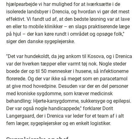
hjælpearbejde vi har mulighed for at iværksætte i de
isolerede landsbyer i Drencia, og hvordan vi gør det mest
effektivt. Vi fandt ud af, at den bedste løsning var at lave
en eller to mobile klinikker – en slags praktiserende læge
på hjul – der kan køre rundt i området og opsøge folk,''
siger den danske sygeplejerske.
''Det var hundekoldt, da jeg ankom til Kosova, og i Drenica
var der hverken tæpper eller varmt tøj nok. Nogle steder
boede der op til 50 mennesker i husene, så infektionerne
florerede. Og der var ikke så meget som en paracetamol
at give mod hovedpine. Desuden var der en del personer
med kroniske sygdomme, som kræver medicinsk
behandling: Hjerte-karsygdomme, sukkersyge og epilepsi.
Der var også nogle handicappede,'' forklarer Dorit
Langergaard, der i Drenica var leder for et team af i alt
fem læger, sygeplejersker og en enkelt logistiker.