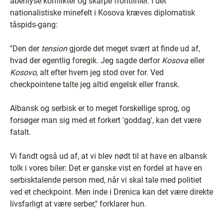
åbenlyse konflikter og skarpe frontlinier. I det
nationalistiske minefelt i Kosova kræves diplomatisk
tåspids-gang:
''Den der
tension
gjorde det meget svært at finde ud af,
hvad der egentlig foregik. Jeg sagde derfor
Kosova
eller
Kosovo
, alt efter hvem jeg stod over for. Ved
checkpointene talte jeg altid engelsk eller fransk.
Albansk og serbisk er to meget forskellige sprog, og
forsøger man sig med et forkert 'goddag', kan det være
fatalt.
Vi fandt også ud af, at vi blev nødt til at have en albansk
tolk i vores biler: Det er ganske vist en fordel at have en
serbisktalende person med, når vi skal tale med politiet
ved et checkpoint. Men inde i Drenica kan det være direkte
livsfarligt at være serber,'' forklarer hun.