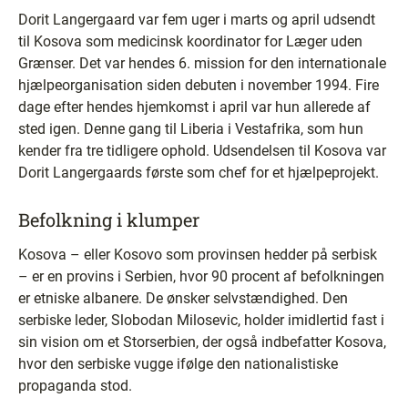
Dorit Langergaard var fem uger i marts og april udsendt
til Kosova som medicinsk koordinator for Læger uden
Grænser. Det var hendes 6. mission for den internationale
hjælpeorganisation siden debuten i november 1994. Fire
dage efter hendes hjemkomst i april var hun allerede af
sted igen. Denne gang til Liberia i Vestafrika, som hun
kender fra tre tidligere ophold. Udsendelsen til Kosova var
Dorit Langergaards første som chef for et hjælpeprojekt.
Befolkning i klumper
Kosova – eller Kosovo som provinsen hedder på serbisk
– er en provins i Serbien, hvor 90 procent af befolkningen
er etniske albanere. De ønsker selvstændighed. Den
serbiske leder, Slobodan Milosevic, holder imidlertid fast i
sin vision om et Storserbien, der også indbefatter Kosova,
hvor den serbiske vugge ifølge den nationalistiske
propaganda stod.