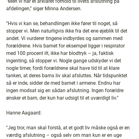
''Men vi har et afklaret forhold til livets afslutning på
afdelingen,'' siger Minna Andersen.
''Hvis vi kan se, behandlingen ikke fører til noget, så
stopper vi. Men naturligvis ikke fra det ene øjeblik til det
andet. Vi vurderer tingene indbyrdes og sammen med
forældrene. Hvis barnet for eksempel ligger i respirator
med 100 procent ilt, ikke har blodtryk – ja, faktisk
ingenting, så stopper vi. Nogle gange udskyder vi det
nogle timer, fordi forældrene skal have tid til at klare
tanken, at deres barns liv skal afsluttes. Når tidspunktet
så er inde, sidder de med barnet i armene. Endnu har
ingen modsat sig en sådan afslutning. Ingen forældre
ønsker et barn, der kun har udsigt til et uværdigt liv.''
Hanne Aagaard:
''Jeg tror, man skal forstå, at et godt liv måske også er en
værdig afslutning – også selv om man kun er en uge