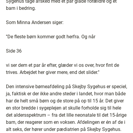
Sygehus tage afsked med et par glade forældre og et
barn i bedring.
Som Minna Andersen siger:
''De fleste børn kommer godt herfra. Og når
Side 36
vi ser dem et par år efter, glæder vi os over, hvor fint de
trives. Arbejdet her giver mere, end det slider.''
Den intensive børneafdeling på Skejby Sygehus er speciel,
ja, faktisk er der ikke andre steder i landet, hvor man både
har de helt små børn og de store på op til 15 år. Det giver
en stor bredde i sygeplejen at skulle forholde sig til hele
det aldersspektrum – fra det lille neonatale til det 15-årige
barn, der reagerer som en voksen. Afdelingen er én af de i
alt seks, der hører under pædiatrien på Skejby Sygehus.