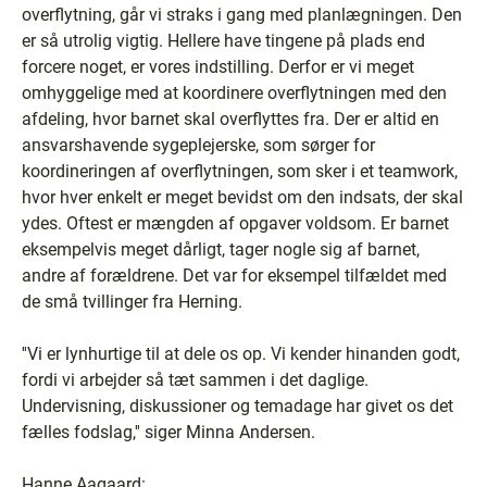
overflytning, går vi straks i gang med planlægningen. Den
er så utrolig vigtig. Hellere have tingene på plads end
forcere noget, er vores indstilling. Derfor er vi meget
omhyggelige med at koordinere overflytningen med den
afdeling, hvor barnet skal overflyttes fra. Der er altid en
ansvarshavende sygeplejerske, som sørger for
koordineringen af overflytningen, som sker i et teamwork,
hvor hver enkelt er meget bevidst om den indsats, der skal
ydes. Oftest er mængden af opgaver voldsom. Er barnet
eksempelvis meget dårligt, tager nogle sig af barnet,
andre af forældrene. Det var for eksempel tilfældet med
de små tvillinger fra Herning.
''Vi er lynhurtige til at dele os op. Vi kender hinanden godt,
fordi vi arbejder så tæt sammen i det daglige.
Undervisning, diskussioner og temadage har givet os det
fælles fodslag,'' siger Minna Andersen.
Hanne Aagaard: