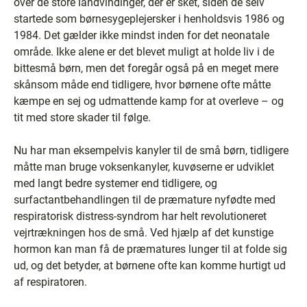
over de store landvindinger, der er sket, siden de selv
startede som børnesygeplejersker i henholdsvis 1986 og
1984. Det gælder ikke mindst inden for det neonatale
område. Ikke alene er det blevet muligt at holde liv i de
bittesmå børn, men det foregår også på en meget mere
skånsom måde end tidligere, hvor børnene ofte måtte
kæmpe en sej og udmattende kamp for at overleve – og
tit med store skader til følge.
Nu har man eksempelvis kanyler til de små børn, tidligere
måtte man bruge voksenkanyler, kuvøserne er udviklet
med langt bedre systemer end tidligere, og
surfactantbehandlingen til de præmature nyfødte med
respiratorisk distress-syndrom har helt revolutioneret
vejrtrækningen hos de små. Ved hjælp af det kunstige
hormon kan man få de præmatures lunger til at folde sig
ud, og det betyder, at børnene ofte kan komme hurtigt ud
af respiratoren.