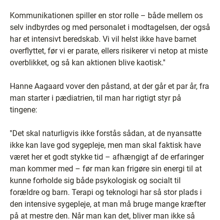
Kommunikationen spiller en stor rolle – både mellem os
selv indbyrdes og med personalet i modtagelsen, der også
har et intensivt beredskab. Vi vil helst ikke have barnet
overflyttet, før vi er parate, ellers risikerer vi netop at miste
overblikket, og så kan aktionen blive kaotisk.''
Hanne Aagaard vover den påstand, at der går et par år, fra
man starter i pædiatrien, til man har rigtigt styr på
tingene:
''Det skal naturligvis ikke forstås sådan, at de nyansatte
ikke kan lave god sygepleje, men man skal faktisk have
været her et godt stykke tid – afhængigt af de erfaringer
man kommer med – før man kan frigøre sin energi til at
kunne forholde sig både psykologisk og socialt til
forældre og barn. Terapi og teknologi har så stor plads i
den intensive sygepleje, at man må bruge mange kræfter
på at mestre den. Når man kan det, bliver man ikke så