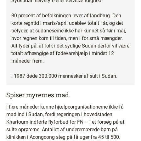
Sydsudan selvstyre eller selvstændighed.
80 procent af befolkningen lever af landbrug. Den
korte regntid i marts/april udeblev totalt i år, og det
betyder, at sudaneserne ikke har kunnet så før i maj,
hvor regnen kom til tiden, men i for små mængder.
Alt tyder på, at folk i det sydlige Sudan derfor vil være
totalt afhængige af fødevarehjælp i mindst 12
måneder frem.
I 1987 døde 300.000 mennesker af sult i Sudan.
Spiser myrernes mad
I flere måneder kunne hjælpeorganisationerne ikke få
mad ind i Sudan, fordi regeringen i hovedstaden
Khartoum indførte flyforbud for FN – i et forsøg på at
sulte oprørerne. Antallet af underernærede børn på
klinikken i Acongcong steg på få uger fra 45 til 500.