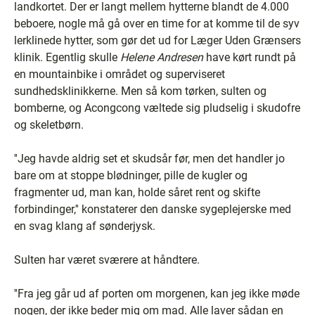
landkortet. Der er langt mellem hytterne blandt de 4.000
beboere, nogle må gå over en time for at komme til de syv
lerklinede hytter, som gør det ud for Læger Uden Grænsers
klinik. Egentlig skulle
Helene Andresen
have kørt rundt på
en mountainbike i området og superviseret
sundhedsklinikkerne. Men så kom tørken, sulten og
bomberne, og Acongcong væltede sig pludselig i skudofre
og skeletbørn.
''Jeg havde aldrig set et skudsår før, men det handler jo
bare om at stoppe blødninger, pille de kugler og
fragmenter ud, man kan, holde såret rent og skifte
forbindinger,'' konstaterer den danske sygeplejerske med
en svag klang af sønderjysk.
Sulten har været sværere at håndtere.
''Fra jeg går ud af porten om morgenen, kan jeg ikke møde
nogen, der ikke beder mig om mad. Alle laver sådan en