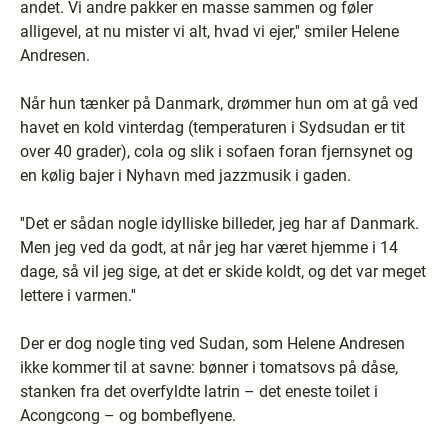
andet. Vi andre pakker en masse sammen og føler
alligevel, at nu mister vi alt, hvad vi ejer,'' smiler Helene
Andresen.
Når hun tænker på Danmark, drømmer hun om at gå ved
havet en kold vinterdag (temperaturen i Sydsudan er tit
over 40 grader), cola og slik i sofaen foran fjernsynet og
en kølig bajer i Nyhavn med jazzmusik i gaden.
''Det er sådan nogle idylliske billeder, jeg har af Danmark.
Men jeg ved da godt, at når jeg har været hjemme i 14
dage, så vil jeg sige, at det er skide koldt, og det var meget
lettere i varmen.''
Der er dog nogle ting ved Sudan, som Helene Andresen
ikke kommer til at savne: bønner i tomatsovs på dåse,
stanken fra det overfyldte latrin – det eneste toilet i
Acongcong – og bombeflyene.