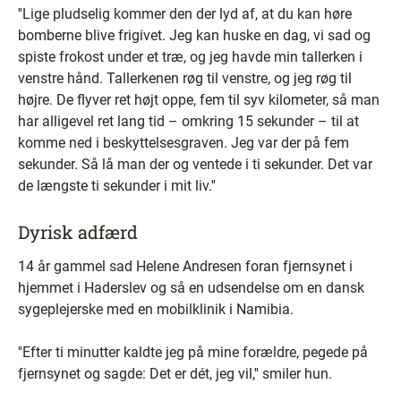
''Lige pludselig kommer den der lyd af, at du kan høre
bomberne blive frigivet. Jeg kan huske en dag, vi sad og
spiste frokost under et træ, og jeg havde min tallerken i
venstre hånd. Tallerkenen røg til venstre, og jeg røg til
højre. De flyver ret højt oppe, fem til syv kilometer, så man
har alligevel ret lang tid – omkring 15 sekunder – til at
komme ned i beskyttelsesgraven. Jeg var der på fem
sekunder. Så lå man der og ventede i ti sekunder. Det var
de længste ti sekunder i mit liv.''
Dyrisk adfærd
14 år gammel sad Helene Andresen foran fjernsynet i
hjemmet i Haderslev og så en udsendelse om en dansk
sygeplejerske med en mobilklinik i Namibia.
''Efter ti minutter kaldte jeg på mine forældre, pegede på
fjernsynet og sagde: Det er dét, jeg vil,'' smiler hun.