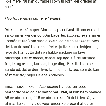
ikke mere. Nu kan du falde i søvn til børn, der græder af
sult.''
Hvorfor rammes børnene hårdest?
''Af kulturelle årsager. Manden spiser først, til han er mæt,
så kommer kvinder og børn bagefter.
Dinkaerne
(stammen
i området, red.) har stadig kvæg, og de spiser kødet. Men
det kan de små børn ikke. Det er jo ikke som derhjemme,
hvor du kan putte det i en hakkemaskine og lave
hakkebøf. Det er meget, meget sejt kød. Så de får vilde
frugter og rødder, kort sagt ingenting. Enkelte børn ser
sunde ud, det er dem, hvis familier har kvæg, som de kan
få mælk fra,'' siger Helene Andresen.
Ernæringsklinikken i Acongcong har begrænsede
mængder mad og har derfor besluttet, at kun børn mellem
65 centimeter og 115 centimeter kan få del i den. Og vel
at mærke kun, hvis de vejer under 75 procent af deres