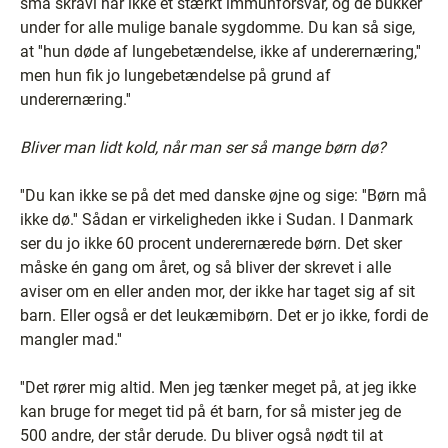
små skravl har ikke et stærkt immunforsvar, og de bukker
under for alle mulige banale sygdomme. Du kan så sige,
at ''hun døde af lungebetændelse, ikke af underernæring,''
men hun fik jo lungebetændelse på grund af
underernæring.''
Bliver man lidt kold, når man ser så mange børn dø?
''Du kan ikke se på det med danske øjne og sige: ''Børn må
ikke dø.'' Sådan er virkeligheden ikke i Sudan. I Danmark
ser du jo ikke 60 procent underernærede børn. Det sker
måske én gang om året, og så bliver der skrevet i alle
aviser om en eller anden mor, der ikke har taget sig af sit
barn. Eller også er det leukæmibørn. Det er jo ikke, fordi de
mangler mad.''
''Det rører mig altid. Men jeg tænker meget på, at jeg ikke
kan bruge for meget tid på ét barn, for så mister jeg de
500 andre, der står derude. Du bliver også nødt til at