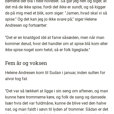
børnene dér blå i hele hovedet. Så går jeg hen og siger, at
det må de ikke spise, fordi det ikke er sundt, og så kigger
de på mig med et blik, som siger: ''Jamen, hvad skal vi så
spise.'' Og det kan jeg jo ikke svare på,'' siger Helene
Andresen og fortsætter:
''Det er en knaldgod idé at farve såsæden, men når man
kommer derud, hvor det handler om at spise blå korn eller
ikke spise noget som helst, så er folk ligeglade.''
Fem år og voksen
Helene Andresen kom til Sudan i januar, inden sulten for
alvor tog fat.
''Det var så lækkert at ligge i sin seng om aftenen, og man
kunne høre trommerne køre, og folk de sang og dansede.
Især hvis det var fuldmåne, kunne de blive ved den halve
nat, og man faldt i søvn til lyden af trommer. Sådan er det