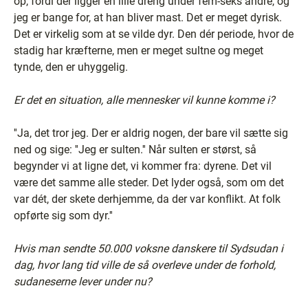
op, fordi der ligger en lille dreng under fem-seks andre, og
jeg er bange for, at han bliver mast. Det er meget dyrisk.
Det er virkelig som at se vilde dyr. Den dér periode, hvor de
stadig har kræfterne, men er meget sultne og meget
tynde, den er uhyggelig.
Er det en situation, alle mennesker vil kunne komme i?
''Ja, det tror jeg. Der er aldrig nogen, der bare vil sætte sig
ned og sige: ''Jeg er sulten.'' Når sulten er størst, så
begynder vi at ligne det, vi kommer fra: dyrene. Det vil
være det samme alle steder. Det lyder også, som om det
var dét, der skete derhjemme, da der var konflikt. At folk
opførte sig som dyr.''
Hvis man sendte 50.000 voksne danskere til Sydsudan i
dag, hvor lang tid ville de så overleve under de forhold,
sudaneserne lever under nu?