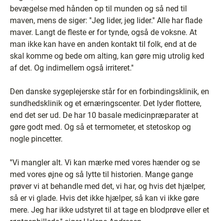
bevægelse med hånden op til munden og så ned til
maven, mens de siger: ''Jeg lider, jeg lider.'' Alle har flade
maver. Langt de fleste er for tynde, også de voksne. At
man ikke kan have en anden kontakt til folk, end at de
skal komme og bede om alting, kan gøre mig utrolig ked
af det. Og indimellem også irriteret.''
Den danske sygeplejerske står for en forbindingsklinik, en
sundhedsklinik og et ernæringscenter. Det lyder flottere,
end det ser ud. De har 10 basale medicinpræparater at
gøre godt med. Og så et termometer, et stetoskop og
nogle pincetter.
''Vi mangler alt. Vi kan mærke med vores hænder og se
med vores øjne og så lytte til historien. Mange gange
prøver vi at behandle med det, vi har, og hvis det hjælper,
så er vi glade. Hvis det ikke hjælper, så kan vi ikke gøre
mere. Jeg har ikke udstyret til at tage en blodprøve eller et