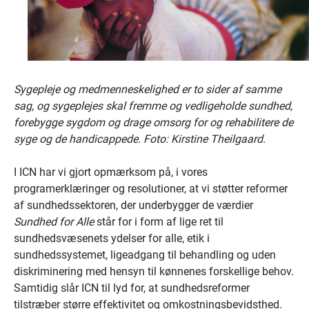
Sygepleje og medmenneskelighed er to sider af samme
sag, og sygeplejes skal fremme og vedligeholde sundhed,
forebygge sygdom og drage omsorg for og rehabilitere de
syge og de handicappede. Foto: Kirstine Theilgaard.
I ICN har vi gjort opmærksom på, i vores
programerklæringer og resolutioner, at vi støtter reformer
af sundhedssektoren, der underbygger de værdier
Sundhed for Alle
står for i form af lige ret til
sundhedsvæsenets ydelser for alle, etik i
sundhedssystemet, ligeadgang til behandling og uden
diskriminering med hensyn til kønnenes forskellige behov.
Samtidig slår ICN til lyd for, at sundhedsreformer
tilstræber større effektivitet og omkostningsbevidsthed.