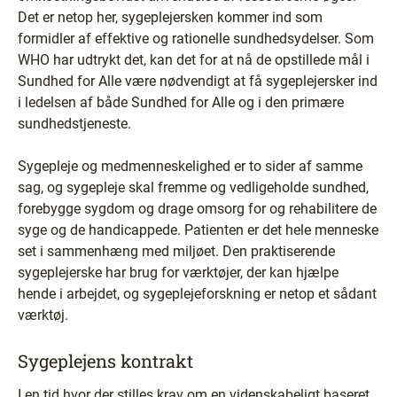
Det er netop her, sygeplejersken kommer ind som
formidler af effektive og rationelle sundhedsydelser. Som
WHO har udtrykt det, kan det for at nå de opstillede mål i
Sundhed for Alle være nødvendigt at få sygeplejersker ind
i ledelsen af både Sundhed for Alle og i den primære
sundhedstjeneste.
Sygepleje og medmenneskelighed er to sider af samme
sag, og sygepleje skal fremme og vedligeholde sundhed,
forebygge sygdom og drage omsorg for og rehabilitere de
syge og de handicappede. Patienten er det hele menneske
set i sammenhæng med miljøet. Den praktiserende
sygeplejerske har brug for værktøjer, der kan hjælpe
hende i arbejdet, og sygeplejeforskning er netop et sådant
værktøj.
Sygeplejens kontrakt
I en tid hvor der stilles krav om en videnskabeligt baseret