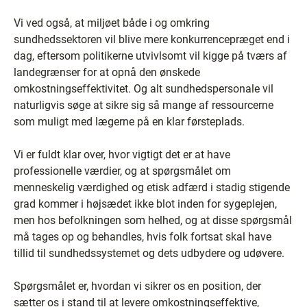
Vi ved også, at miljøet både i og omkring
sundhedssektoren vil blive mere konkurrencepræget end i
dag, eftersom politikerne utvivlsomt vil kigge på tværs af
landegrænser for at opnå den ønskede
omkostningseffektivitet. Og alt sundhedspersonale vil
naturligvis søge at sikre sig så mange af ressourcerne
som muligt med lægerne på en klar førsteplads.
Vi er fuldt klar over, hvor vigtigt det er at have
professionelle værdier, og at spørgsmålet om
menneskelig værdighed og etisk adfærd i stadig stigende
grad kommer i højsædet ikke blot inden for sygeplejen,
men hos befolkningen som helhed, og at disse spørgsmål
må tages op og behandles, hvis folk fortsat skal have
tillid til sundhedssystemet og dets udbydere og udøvere.
Spørgsmålet er, hvordan vi sikrer os en position, der
sætter os i stand til at levere omkostningseffektive,