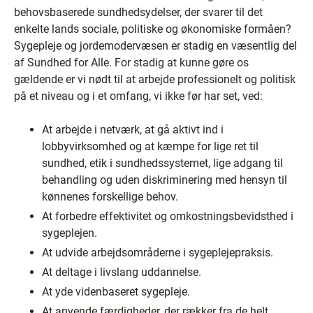
behovsbaserede sundhedsydelser, der svarer til det
enkelte lands sociale, politiske og økonomiske formåen?
Sygepleje og jordemodervæsen er stadig en væsentlig del
af Sundhed for Alle. For stadig at kunne gøre os
gældende er vi nødt til at arbejde professionelt og politisk
på et niveau og i et omfang, vi ikke før har set, ved:
At arbejde i netværk, at gå aktivt ind i
lobbyvirksomhed og at kæmpe for lige ret til
sundhed, etik i sundhedssystemet, lige adgang til
behandling og uden diskriminering med hensyn til
kønnenes forskellige behov.
At forbedre effektivitet og omkostningsbevidsthed i
sygeplejen.
At udvide arbejdsområderne i sygeplejepraksis.
At deltage i livslang uddannelse.
At yde videnbaseret sygepleje.
At anvende færdigheder, der rækker fra de helt