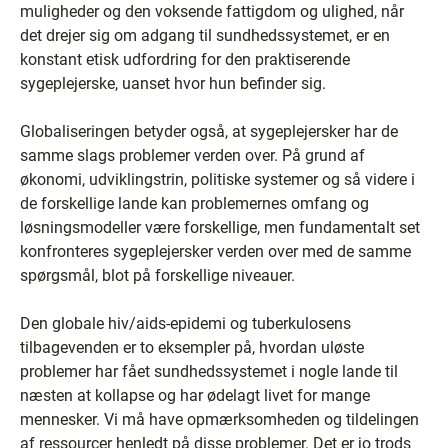
muligheder og den voksende fattigdom og ulighed, når
det drejer sig om adgang til sundhedssystemet, er en
konstant etisk udfordring for den praktiserende
sygeplejerske, uanset hvor hun befinder sig.
Globaliseringen betyder også, at sygeplejersker har de
samme slags problemer verden over. På grund af
økonomi, udviklingstrin, politiske systemer og så videre i
de forskellige lande kan problemernes omfang og
løsningsmodeller være forskellige, men fundamentalt set
konfronteres sygeplejersker verden over med de samme
spørgsmål, blot på forskellige niveauer.
Den globale hiv/aids-epidemi og tuberkulosens
tilbagevenden er to eksempler på, hvordan uløste
problemer har fået sundhedssystemet i nogle lande til
næsten at kollapse og har ødelagt livet for mange
mennesker. Vi må have opmærksomheden og tildelingen
af ressourcer henledt på disse problemer. Det er jo trods