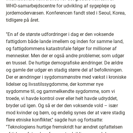
WHO-samarbejdscentre for udvikling af sygepleje og
jordemodervæsen. Konferencen fandt sted i Seoul, Korea,
tidligere på året.
''En af de største udfordringer i dag er den voksende
fattigdom både lande imellem og inden for samme land,
og fattigdommens katastrofale følger for millioner af
mennesker. Men der er også andre problemer, som udgør
en trussel. De hurtige demografiske ændringer. De ældre
og gamle der udgør en stadig større del af befolkningen.
Der er ændringer i sygdomsmønstre med vækst i kroniske
lidelser og livsstilssygdomme, der kommer nye
sygdomme til, og gammelkendte sygdomme, som vi
troede, vi havde kontrol over eller helt havde udryddet,
bryder ud igen. Og så er der den voksende vold – især
mod kvinder og børn, og endelig synes der at være stadig
flere etniske konflikter,'' sagde hun og fortsatte:
''Teknologiens hurtige fremskridt har ændret opfattelsen