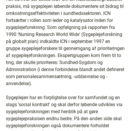
praksis, må sygeplejen løbende dokumentere sit bidrag til
omkostningseffektiviteten i sundhedssektoren. ICN
fortsætter i rollen som leder og katalysator inden for
sygeplejeforskning. Som opfølgning på rapporten fra
1990 'Nursing Research World Wide' (Sygeplejeforskning
på globalt plan) indkaldte ICN i september 1997 en
gruppe sygeplejeforskere til gennemgang af prioriteringen
af sygeplejeforskningen. Ekspertgruppen kom frem til to
ting, der skulle prioriteres: Sundhed-Sygdom og
Administration (i denne forbindelse blandt andet defineret
som personalesammensætning, -uddannelse og -
anvendelse).
Sygeplejen har en forpligtelse over for samfundet og en
slags 'social kontrakt' og skal derfor løbende udvikles via
sygeplejeforskningen med henblik på at gøre
sygeplejepraksisen endnu bedre. På den anden side skal
sygeplejeforskningen også dokumentere forholdet