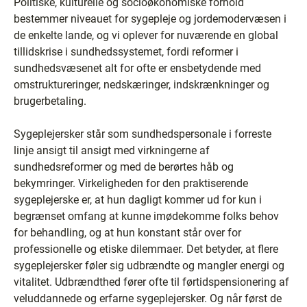
Politiske, kulturelle og socioøkonomiske forhold
bestemmer niveauet for sygepleje og jordemodervæsen i
de enkelte lande, og vi oplever for nuværende en global
tillidskrise i sundhedssystemet, fordi reformer i
sundhedsvæsenet alt for ofte er ensbetydende med
omstruktureringer, nedskæringer, indskrænkninger og
brugerbetaling.
Sygeplejersker står som sundhedspersonale i forreste
linje ansigt til ansigt med virkningerne af
sundhedsreformer og med de berørtes håb og
bekymringer. Virkeligheden for den praktiserende
sygeplejerske er, at hun dagligt kommer ud for kun i
begrænset omfang at kunne imødekomme folks behov
for behandling, og at hun konstant står over for
professionelle og etiske dilemmaer. Det betyder, at flere
sygeplejersker føler sig udbrændte og mangler energi og
vitalitet. Udbrændthed fører ofte til førtidspensionering af
veluddannede og erfarne sygeplejersker. Og når først de