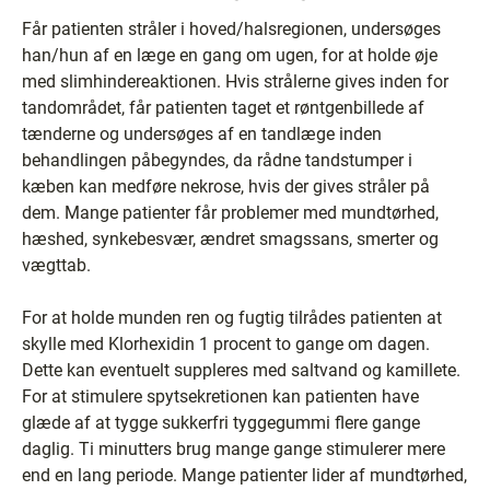
Får patienten stråler i hoved/halsregionen, undersøges
han/hun af en læge en gang om ugen, for at holde øje
med slimhindereaktionen. Hvis strålerne gives inden for
tandområdet, får patienten taget et røntgenbillede af
tænderne og undersøges af en tandlæge inden
behandlingen påbegyndes, da rådne tandstumper i
kæben kan medføre nekrose, hvis der gives stråler på
dem. Mange patienter får problemer med mundtørhed,
hæshed, synkebesvær, ændret smagssans, smerter og
vægttab.
For at holde munden ren og fugtig tilrådes patienten at
skylle med Klorhexidin 1 procent to gange om dagen.
Dette kan eventuelt suppleres med saltvand og kamillete.
For at stimulere spytsekretionen kan patienten have
glæde af at tygge sukkerfri tyggegummi flere gange
daglig. Ti minutters brug mange gange stimulerer mere
end en lang periode. Mange patienter lider af mundtørhed,