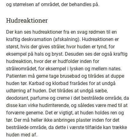
og størrelsen af området, der behandles på.
Hudreaktioner
Der kan ses hudreaktioner fra en svag rødmen til en
kraftig deskvamation (afskalning). Hudreaktionen er
størst, hvis der gives stråler, hvor huden er tynd, for
eksempel på hals og bryst. Desuden ses der også kraftig
hudreaktion, hvor der er hudfolder inden for
stråleområdet, for eksempel i lysken og mellem nates.
Patienten må gerne tage brusebad og tilrådes at duppe
huden tør. Karbad og klorbad frarådes for at undgå
udtørring af huden. Det tilrådes at undgå sæbe,
deodorant, parfume og creme i det bestrålede område, da
disse kan virke hudirriterende, og således være med til at
forværre generne. Det er vigtigt, at huden holdes ren og
tør. Der må heller ikke anbringes plaster inden for det
bestrålede område, da dette i værste tilfælde kan trække
huden med af.