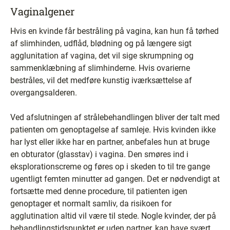
Vaginalgener
Hvis en kvinde får bestråling på vagina, kan hun få tørhed
af slimhinden, udflåd, blødning og på længere sigt
agglunitation af vagina, det vil sige skrumpning og
sammenklæbning af slimhinderne. Hvis ovarierne
bestråles, vil det medføre kunstig iværksættelse af
overgangsalderen.
Ved afslutningen af strålebehandlingen bliver der talt med
patienten om genoptagelse af samleje. Hvis kvinden ikke
har lyst eller ikke har en partner, anbefales hun at bruge
en obturator (glasstav) i vagina. Den smøres ind i
eksplorationscreme og føres op i skeden to til tre gange
ugentligt femten minutter ad gangen. Det er nødvendigt at
fortsætte med denne procedure, til patienten igen
genoptager et normalt samliv, da risikoen for
agglutination altid vil være til stede. Nogle kvinder, der på
behandlingstidspunktet er uden partner, kan have svært