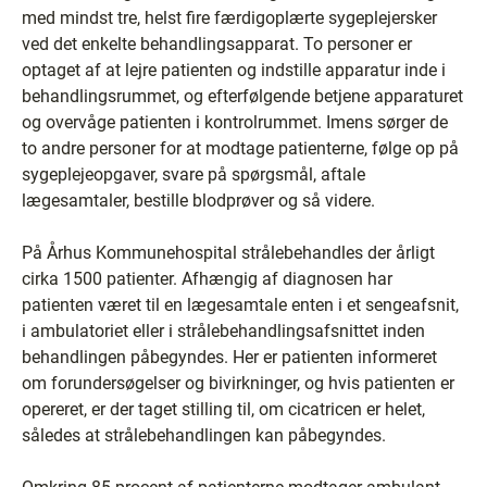
med mindst tre, helst fire færdigoplærte sygeplejersker
ved det enkelte behandlingsapparat. To personer er
optaget af at lejre patienten og indstille apparatur inde i
behandlingsrummet, og efterfølgende betjene apparaturet
og overvåge patienten i kontrolrummet. Imens sørger de
to andre personer for at modtage patienterne, følge op på
sygeplejeopgaver, svare på spørgsmål, aftale
lægesamtaler, bestille blodprøver og så videre.
På Århus Kommunehospital strålebehandles der årligt
cirka 1500 patienter. Afhængig af diagnosen har
patienten været til en lægesamtale enten i et sengeafsnit,
i ambulatoriet eller i strålebehandlingsafsnittet inden
behandlingen påbegyndes. Her er patienten informeret
om forundersøgelser og bivirkninger, og hvis patienten er
opereret, er der taget stilling til, om cicatricen er helet,
således at strålebehandlingen kan påbegyndes.