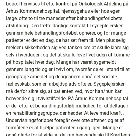
bopæl henvises til efterkontrol på Onkologisk Afdeling på
Århus Kommunehospital, hjemsygehus eller hos egen
læge, ofte to til tre måneder efter behandlingsforløbets
afslutning. Den tætte daglige kontakt til sygeplejersken
gennem hele behandlingsforløbet ophører, og for mange
patienter er det en dag, de har set frem til. Men pludselig
melder usikkerheden sig ved tanken om at skulle klare sig
selv i hverdagen, og det at skulle leve livet uden at komme
på hospitalet hver dag. Mange har været sygemeldt
gennem lang tid og er i tvivl om, hvornår de er i stand til at
genoptage arbejdet og derigennem opnå det sociale
fællesskab, som en arbejdsplads ofte er. Sygeplejersken
må derfor sikre sig, at patienten ved, hvor han/hun kan
henvende sig i tvivlstilfælde. På Århus Kommunehospital
er der efter et behandlingsforløb mulighed for at deltage i
en rehabiliteringsgruppe, der hedder 'At leve med kræft'.
Undervisningsforløbet foregår over otte aftener, og et af
formålene er at hjælpe patienten i gang igen. Mange er
også glade for at vide, at de kan henvende sig til Kræftens