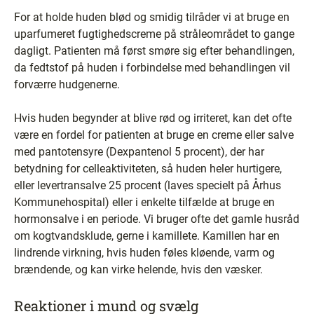
For at holde huden blød og smidig tilråder vi at bruge en
uparfumeret fugtighedscreme på stråleområdet to gange
dagligt. Patienten må først smøre sig efter behandlingen,
da fedtstof på huden i forbindelse med behandlingen vil
forværre hudgenerne.
Hvis huden begynder at blive rød og irriteret, kan det ofte
være en fordel for patienten at bruge en creme eller salve
med pantotensyre (Dexpantenol 5 procent), der har
betydning for celleaktiviteten, så huden heler hurtigere,
eller levertransalve 25 procent (laves specielt på Århus
Kommunehospital) eller i enkelte tilfælde at bruge en
hormonsalve i en periode. Vi bruger ofte det gamle husråd
om kogtvandsklude, gerne i kamillete. Kamillen har en
lindrende virkning, hvis huden føles kløende, varm og
brændende, og kan virke helende, hvis den væsker.
Reaktioner i mund og svælg