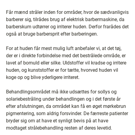
Får mænd stråler inden for områder, hvor de sædvanligvis
barberer sig, tilrådes brug af elektrisk barbermaskine, da
barberskum udtørrer og irriterer huden. Derfor frarådes det
også at bruge barbersprit efter barberingen.
For at huden får mest mulig luft anbefaler vi, at det tøj,
der er i direkte forbindelse med det bestrålede område, er
lavet af bomuld eller silke. Uldstoffer vil kradse og irritere
huden, og kunststoffer er for tætte, hvorved huden vil
koge op og blive yderligere irriteret.
Behandlingsområdet må ikke udsættes for sollys og
solariebestråling under behandlingen og i det første år
efter afslutningen, da området kan få en øget mørkebrun
pigmentering, som aldrig forsvinder. De færreste patienter
bryder sig om at have et synligt bevis på at have
modtaget strålebehandling resten af deres levetid.