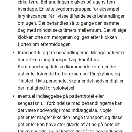
cirka fyrre. Behandlingerne gives på ugens fem
hverdage. Enkelte sygdomsgrupper, for eksempel
larynkscancer, får i visse tilfælde seks behandlinger
om ugen. Der behandles så to gange den samme
dag med mindst seks timers mellemrum. Det vil sige
klokken otte om morgenen og igen efter klokken
fjorten om eftermiddagen
transport til og fra behandlingerne. Mange patienter
har ofte en lang transportvej. For Århus
Kommunehospitals vedkommende kommer der
patienter kørende fra for eksempel Ringkøbing og
Thisted. Hvis personalet skønner det nødvendigt, er
der mulighed for solokørsel
eventuel indlæggelse på patienthotel eller
sengeafsnit. I forbindelse med behandlingerne kan
det være nødvendigt med indlæggelse. Nogle
patienter magter ikke den lange transport, og disse
patienter kan have stor glæde af at bo på hotellet
for en periode. De patienter, der får to behandlinger