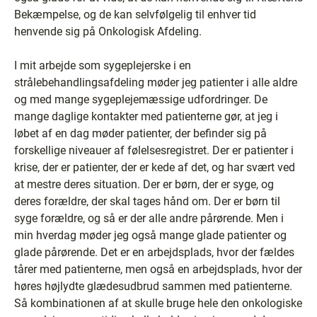
Bekæmpelse, og de kan selvfølgelig til enhver tid
henvende sig på Onkologisk Afdeling.
I mit arbejde som sygeplejerske i en
strålebehandlingsafdeling møder jeg patienter i alle aldre
og med mange sygeplejemæssige udfordringer. De
mange daglige kontakter med patienterne gør, at jeg i
løbet af en dag møder patienter, der befinder sig på
forskellige niveauer af følelsesregistret. Der er patienter i
krise, der er patienter, der er kede af det, og har svært ved
at mestre deres situation. Der er børn, der er syge, og
deres forældre, der skal tages hånd om. Der er børn til
syge forældre, og så er der alle andre pårørende. Men i
min hverdag møder jeg også mange glade patienter og
glade pårørende. Det er en arbejdsplads, hvor der fældes
tårer med patienterne, men også en arbejdsplads, hvor der
høres højlydte glædesudbrud sammen med patienterne.
Så kombinationen af at skulle bruge hele den onkologiske