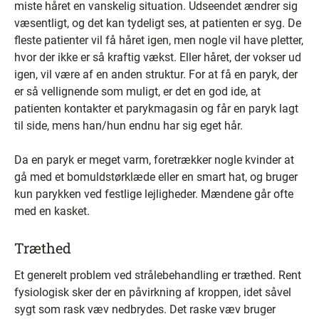
miste håret en vanskelig situation. Udseendet ændrer sig
væsentligt, og det kan tydeligt ses, at patienten er syg. De
fleste patienter vil få håret igen, men nogle vil have pletter,
hvor der ikke er så kraftig vækst. Eller håret, der vokser ud
igen, vil være af en anden struktur. For at få en paryk, der
er så vellignende som muligt, er det en god ide, at
patienten kontakter et parykmagasin og får en paryk lagt
til side, mens han/hun endnu har sig eget hår.
Da en paryk er meget varm, foretrækker nogle kvinder at
gå med et bomuldstørklæde eller en smart hat, og bruger
kun parykken ved festlige lejligheder. Mændene går ofte
med en kasket.
Træthed
Et generelt problem ved strålebehandling er træthed. Rent
fysiologisk sker der en påvirkning af kroppen, idet såvel
sygt som rask væv nedbrydes. Det raske væv bruger