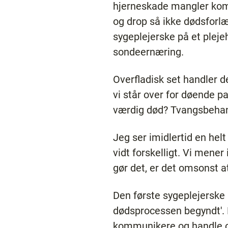
hjerneskade mangler kom
og drop så ikke dødsfor
sygeplejerske på et pleje
sondeernæring.
Overfladisk set handler 
vi står over for døende pa
værdig død? Tvangsbehandl
Jeg ser imidlertid en hel
vidt forskelligt. Vi mener
gør det, er det omsonst a
Den første sygeplejerske 
dødsprocessen begyndt'. 
kommunikere og handle o