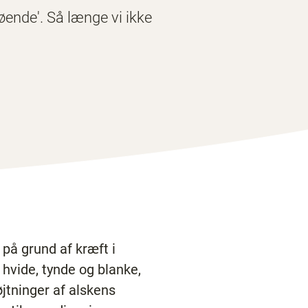
øende'. Så længe vi ikke
på grund af kræft i
hvide, tynde og blanke,
øjtninger af alskens