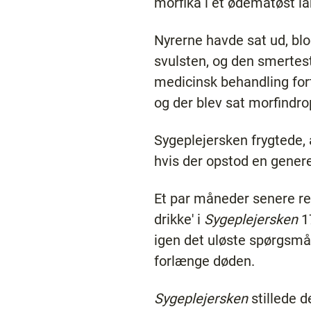
morfika i et ødematøst lå
Nyrerne havde sat ud, blo
svulsten, og den smertest
medicinsk behandling fort
og der blev sat morfindro
Sygeplejersken frygtede, 
hvis der opstod en genere
Et par måneder senere r
drikke' i
Sygeplejersken
17
igen det uløste spørgsmål
forlænge døden.
Sygeplejersken
stillede d