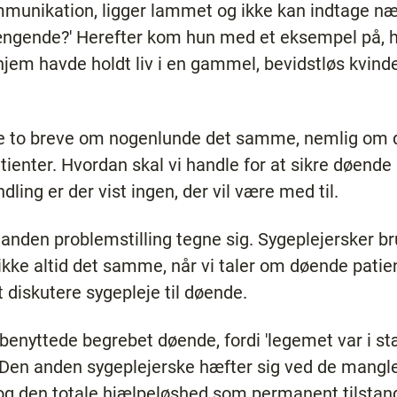
munikation, ligger lammet og ikke kan indtage næ
længende?' Herefter kom hun med et eksempel på, 
hjem havde holdt liv i en gammel, bevidstløs kvind
de to breve om nogenlunde det samme, nemlig om d
tienter. Hvordan skal vi handle for at sikre døende 
ing er der vist ingen, der vil være med til.
t anden problemstilling tegne sig. Sygeplejersker b
 ikke altid det samme, når vi taler om døende patie
t diskutere sygepleje til døende.
benyttede begrebet døende, fordi 'legemet var i st
Den anden sygeplejerske hæfter sig ved de mangle
g den totale hjælpeløshed som permanent tilstan