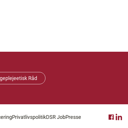
geplejeetisk Råd
ering
Privatlivspolitik
DSR Job
Presse