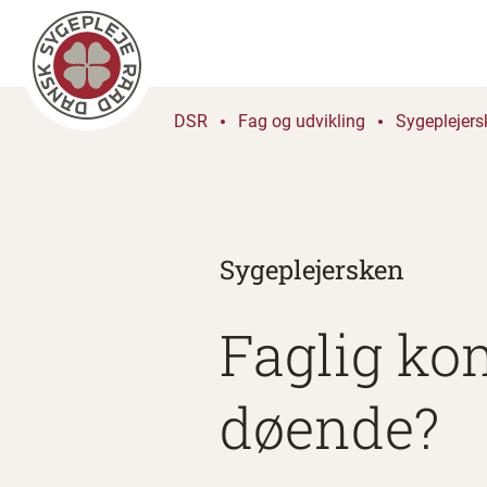
DSR
Fag og udvikling
Sygeplejers
Sygeplejersken
Faglig kom
døende?