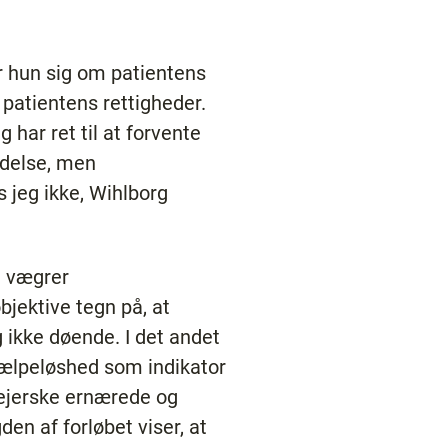
r hun sig om patientens
 patientens rettigheder.
g har ret til at forvente
edelse, men
s jeg ikke, Wihlborg
e vægrer
bjektive tegn på, at
 ikke døende. I det andet
hjælpeløshed som indikator
lejerske ernærede og
en af forløbet viser, at