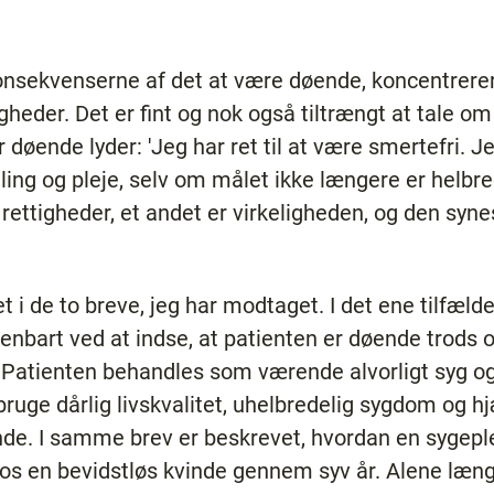
onsekvenserne af det at være døende, koncentrere
gheder. Det er fint og nok også tiltrængt at tale om
 døende lyder: 'Jeg har ret til at være smertefri. Je
ling og pleje, selv om målet ikke længere er helbr
rettigheder, et andet er virkeligheden, og den syne
t i de to breve, jeg har modtaget. I det ene tilfæld
nbart ved at indse, at patienten er døende trods o
 Patienten behandles som værende alvorligt syg og
 bruge dårlig livskvalitet, uhelbredelig sygdom og 
ende. I samme brev er beskrevet, hvordan en sygep
os en bevidstløs kvinde gennem syv år. Alene længd