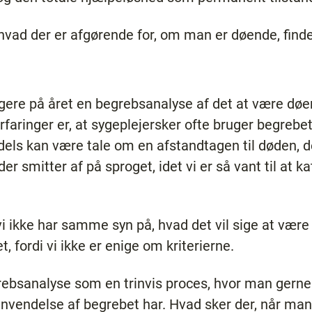
 hvad der er afgørende for, om man er døende, find
igere på året en begrebsanalyse af det at være døe
rfaringer er, at sygeplejersker ofte bruger begrebet '
dels kan være tale om en afstandtagen til døden, d
 smitter af på sproget, idet vi er så vant til at ka
vi ikke har samme syn på, hvad det vil sige at vær
 fordi vi ikke er enige om kriterierne.
rebsanalyse som en trinvis proces, hvor man gerne
anvendelse af begrebet har. Hvad sker der, når man