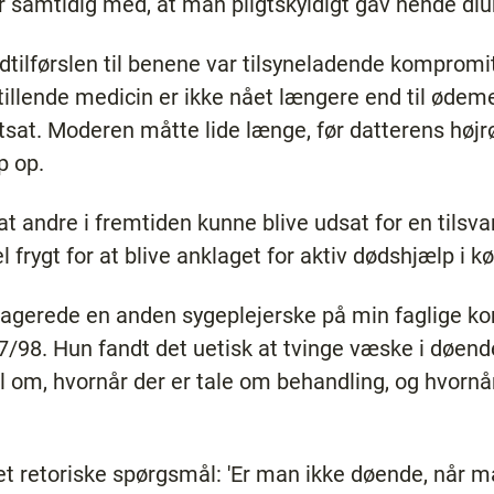
r samtidig med, at man pligtskyldigt gav hende diur
dtilførslen til benene var tilsyneladende kompromit
illende medicin er ikke nået længere end til ødeme
sat. Moderen måtte lide længe, før datterens højr
p op.
at andre i fremtiden kunne blive udsat for en tilsva
l frygt for at blive anklaget for aktiv dødshjælp i 
eagerede en anden sygeplejerske på min faglige 
/98. Hun fandt det uetisk at tvinge væske i døend
 om, hvornår der er tale om behandling, og hvornår
et retoriske spørgsmål: 'Er man ikke døende, når m