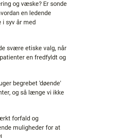
ring og væske? Er sonde
hvordan en ledende
e i syv år med
e svære etiske valg, når
patienter en fredfyldt og
ruger begrebet 'døende'
nter, og så længe vi ikke
ærkt forfald og
nde muligheder for at
d.