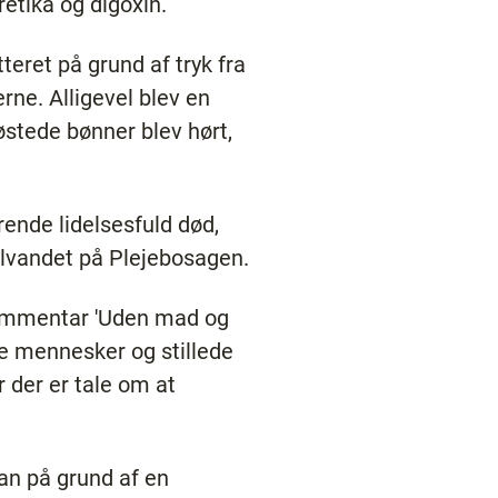
etika og digoxin.
teret på grund af tryk fra
rne. Alligevel blev en
østede bønner blev hørt,
rende lidelsesfuld død,
kølvandet på Plejebosagen.
kommentar 'Uden mad og
e mennesker og stillede
 der er tale om at
an på grund af en