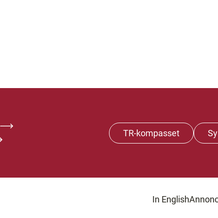
TR-kompasset
Sy
In English
Annonc