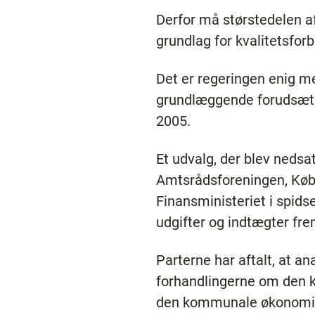
Derfor må størstedelen af
grundlag for kvalitetsfor
Det er regeringen enig 
grundlæggende forudsætn
2005.
Et udvalg, der blev neds
Amtsrådsforeningen, Kø
Finansministeriet i spid
udgifter og indtægter frem
Parterne har aftalt, at a
forhandlingerne om den ko
den kommunale økonomi f