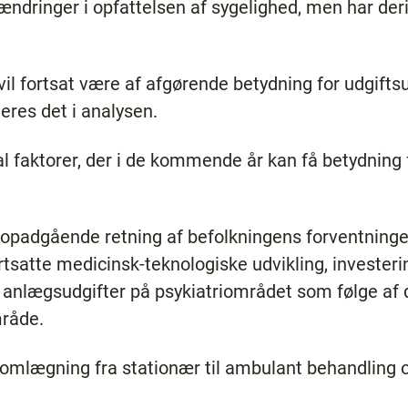
 ændringer i opfattelsen af sygelighed, men har der
 vil fortsat være af afgørende betydning for udgifts
res det i analysen.
l faktorer, der i de kommende år kan få betydning f
i opadgående retning af befolkningens forventning
ortsatte medicinsk-teknologiske udvikling, investerin
 anlægsudgifter på psykiatriområdet som følge af d
mråde.
 omlægning fra stationær til ambulant behandling 