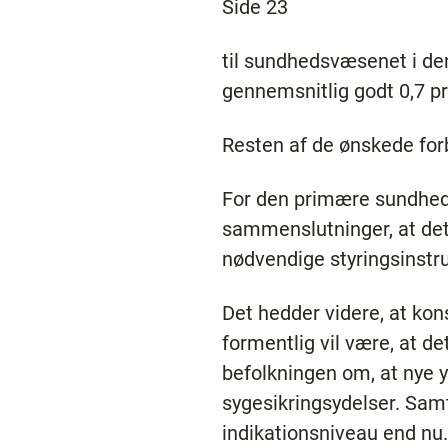
Side 23
til sundhedsvæsenet i de
gennemsnitlig godt 0,7 p
Resten af de ønskede for
For den primære sundhe
sammenslutninger, at det 
nødvendige styringsinstr
Det hedder videre, at ko
formentlig vil være, at d
befolkningen om, at nye yd
sygesikringsydelser. Samt
indikationsniveau end nu.