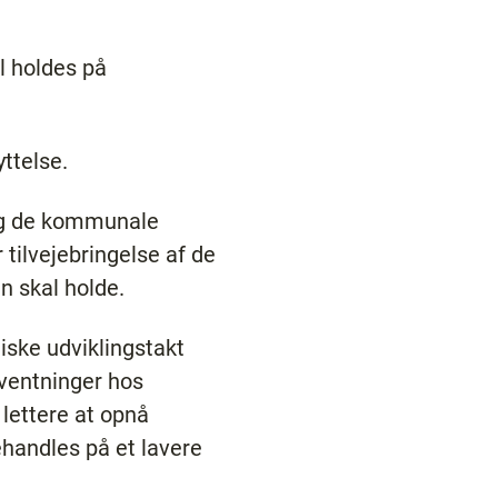
l holdes på
ttelse.
og de kommunale
tilvejebringelse af de
n skal holde.
iske udviklingstakt
rventninger hos
 lettere at opnå
ehandles på et lavere