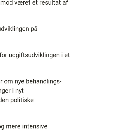
imod været et resultat af
udviklingen på
or udgiftsudviklingen i et
er om nye behandlings-
ger i nyt
en politiske
og mere intensive