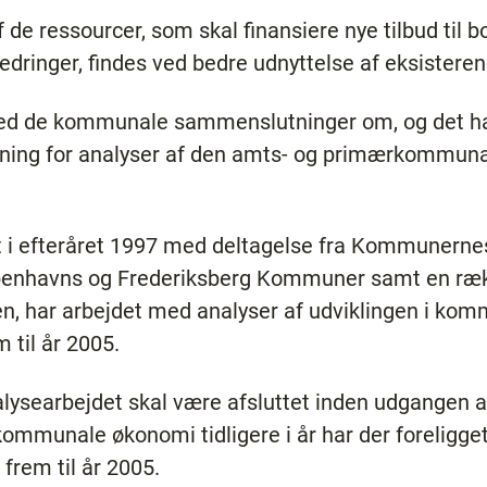
 de ressourcer, som skal finansiere nye tilbud til b
bedringer, findes ved bedre udnyttelse af eksistere
med de kommunale sammenslutninger om, og det h
ing for analyser af den amts- og primærkommunal
at i efteråret 1997 med deltagelse fra Kommunerne
benhavns og Frederiksberg Kommuner samt en ræk
sen, har arbejdet med analyser af udviklingen i k
 til år 2005.
nalysearbejdet skal være afsluttet inden udgangen af
mmunale økonomi tidligere i år har der foreligget 
rem til år 2005.