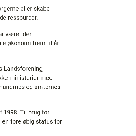
orgerne eller skabe
nde ressourcer.
ar været den
e økonomi frem til år
s Landsforening,
ke ministerier med
ommunernes og amternes
 1998. Til brug for
en foreløbig status for