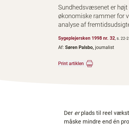
Sundhedsvæsenet er højt pr
økonomiske rammer for væ
analyse af fremtidsudsigte
Sygeplejersken 1998 nr. 32
, s. 22-
Af:
Søren Palsbo,
journalist
Print artiklen
Der
er
plads til reel væk
måske mindre end én proc