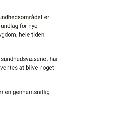
sundhedsområdet er
rundlag for nye
sygdom, hele tiden
til sundhedsvæsenet har
ventes at blive noget
m en gennemsnitlig