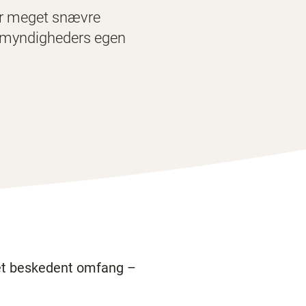
 der meget snævre
e myndigheders egen
get beskedent omfang –