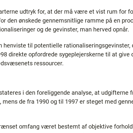
erne udtryk for, at der må være et vist rum for fo
 for den ønskede gennemsnitlige ramme på en procen
ationaliseringer og de gevinster, man herved opnår.
enviste til potentielle rationaliseringsgevinster
8 direkte opfordrede sygeplejerskerne til at give 
edsvæsenets ressourcer.
teres i den foreliggende analyse, at udgifterne fr
ent, mens de fra 1990 og til 1997 er steget med genn
grænset omfang været bestemt af objektive forhold