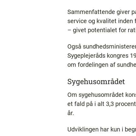
Sammenfattende giver part
service og kvalitet inden
– givet potentialet for r
Også sundhedsministeren h
Sygeplejeråds kongres 199
om fordelingen af sundh
Sygehusområdet
Om sygehusområdet konsta
et fald på i alt 3,3 proc
år.
Udviklingen har kun i be