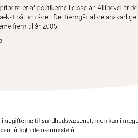
ioriteret af politikerne i disse år. Alligevel er
kst på området. Det fremgår af de ansvarlig
rne frem til år 2005.
23
st i udgifterne til sundhedsvæsenet, men kun i me
ent årligt i de nærmeste år.