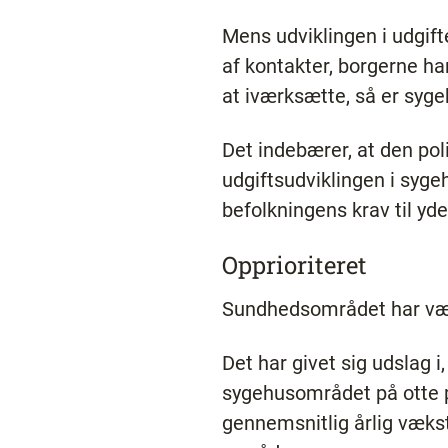
Mens udviklingen i udgift
af kontakter, borgerne h
at iværksætte, så er sy
Det indebærer, at den pol
udgiftsudviklingen i syg
befolkningens krav til yd
Opprioriteret
Sundhedsområdet har være
Det har givet sig udslag i
sygehusområdet på otte p
gennemsnitlig årlig vækst