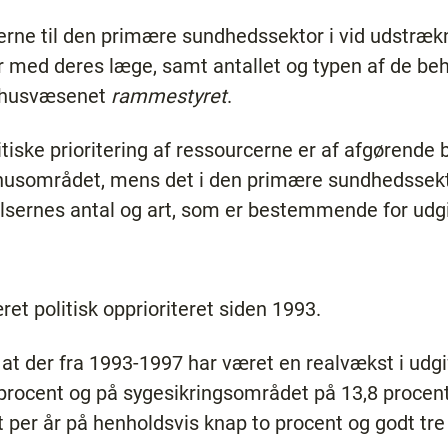
erne til den primære sundhedssektor i vid udstræk
ar med deres læge, samt antallet og typen af de be
gehusvæsenet
rammestyret
.
itiske prioritering af ressourcerne er af afgørende 
ehusområdet, mens det i den primære sundhedssekto
elsernes antal og art, som er bestemmende for udgi
t politisk opprioriteret siden 1993.
, at der fra 1993-1997 har været en realvækst i udg
rocent og på sygesikringsområdet på 13,8 procent. 
 per år på henholdsvis knap to procent og godt tre 