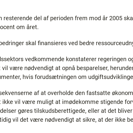
n resterende del af perioden frem mod år 2005 ska
rocent om året.
bedringer skal finansieres ved bedre ressourceudny
dssektors vedkommende konstaterer regeringen 
vil være nødvendigt at opnå besparelser, herunder 
umenter, hvis forudsætningen om udgiftsudviklinge
nsekvenserne af at overholde den fastsatte økonom
et ikke vil være muligt at imødekomme stigende fo
elser gøres tilskudsberettigede, eller at det bliver
idig vil det være nødvendigt at sikre, at der ikke b