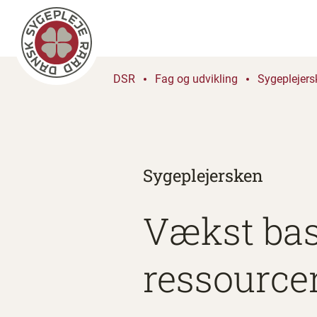
DSR
Fag og udvikling
Sygeplejers
Sygeplejersken
Vækst bas
ressource