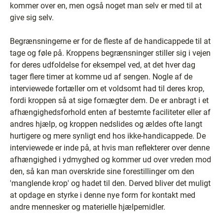
kommer over en, men også noget man selv er med til at
give sig selv.
Begrænsningerne er for de fleste af de handicappede til at
tage og føle på. Kroppens begrænsninger stiller sig i vejen
for deres udfoldelse for eksempel ved, at det hver dag
tager flere timer at komme ud af sengen. Nogle af de
interviewede fortæller om et voldsomt had til deres krop,
fordi kroppen så at sige fornægter dem. De er anbragt i et
afhængighedsforhold enten af bestemte faciliteter eller af
andres hjælp, og kroppen nedslides og ældes ofte langt
hurtigere og mere synligt end hos ikke-handicappede. De
interviewede er inde på, at hvis man reflekterer over denne
afhængighed i ydmyghed og kommer ud over vreden mod
den, så kan man overskride sine forestillinger om den
'manglende krop' og hadet til den. Derved bliver det muligt
at opdage en styrke i denne nye form for kontakt med
andre mennesker og materielle hjælpemidler.