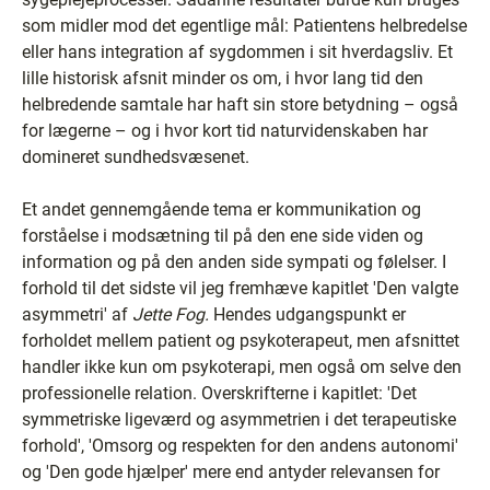
som midler mod det egentlige mål: Patientens helbredelse
eller hans integration af sygdommen i sit hverdagsliv. Et
lille historisk afsnit minder os om, i hvor lang tid den
helbredende samtale har haft sin store betydning – også
for lægerne – og i hvor kort tid naturvidenskaben har
domineret sundhedsvæsenet.
Et andet gennemgående tema er kommunikation og
forståelse i modsætning til på den ene side viden og
information og på den anden side sympati og følelser. I
forhold til det sidste vil jeg fremhæve kapitlet 'Den valgte
asymmetri' af
Jette Fog.
Hendes udgangspunkt er
forholdet mellem patient og psykoterapeut, men afsnittet
handler ikke kun om psykoterapi, men også om selve den
professionelle relation. Overskrifterne i kapitlet: 'Det
symmetriske ligeværd og asymmetrien i det terapeutiske
forhold', 'Omsorg og respekten for den andens autonomi'
og 'Den gode hjælper' mere end antyder relevansen for