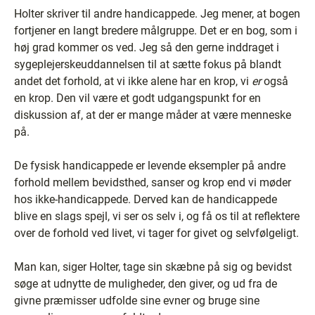
Holter skriver til andre handicappede. Jeg mener, at bogen
fortjener en langt bredere målgruppe. Det er en bog, som i
høj grad kommer os ved. Jeg så den gerne inddraget i
sygeplejerskeuddannelsen til at sætte fokus på blandt
andet det forhold, at vi ikke alene har en krop, vi
er
også
en krop. Den vil være et godt udgangspunkt for en
diskussion af, at der er mange måder at være menneske
på.
De fysisk handicappede er levende eksempler på andre
forhold mellem bevidsthed, sanser og krop end vi møder
hos ikke-handicappede. Derved kan de handicappede
blive en slags spejl, vi ser os selv i, og få os til at reflektere
over de forhold ved livet, vi tager for givet og selvfølgeligt.
Man kan, siger Holter, tage sin skæbne på sig og bevidst
søge at udnytte de muligheder, den giver, og ud fra de
givne præmisser udfolde sine evner og bruge sine