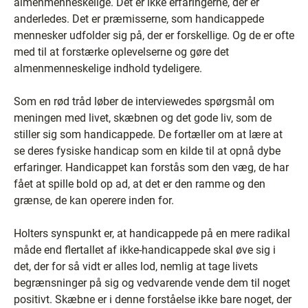
almenmenneskelige. Det er ikke erfaringerne, der er
anderledes. Det er præmisserne, som handicappede
mennesker udfolder sig på, der er forskellige. Og de er ofte
med til at forstærke oplevelserne og gøre det
almenmenneskelige indhold tydeligere.
Som en rød tråd løber de interviewedes spørgsmål om
meningen med livet, skæbnen og det gode liv, som de
stiller sig som handicappede. De fortæller om at lære at
se deres fysiske handicap som en kilde til at opnå dybe
erfaringer. Handicappet kan forstås som den væg, de har
fået at spille bold op ad, at det er den ramme og den
grænse, de kan operere inden for.
Holters synspunkt er, at handicappede på en mere radikal
måde end flertallet af ikke-handicappede skal øve sig i
det, der for så vidt er alles lod, nemlig at tage livets
begrænsninger på sig og vedvarende vende dem til noget
positivt. Skæbne er i denne forståelse ikke bare noget, der