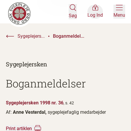
Log Ind
Menu
Søg
Sygeplejers...
Boganmeldel...
Sygeplejersken
Boganmeldelser
Sygeplejersken 1998 nr. 36
, s. 42
Af:
Anne Vesterdal,
sygeplejefaglig medarbejder
Print artiklen