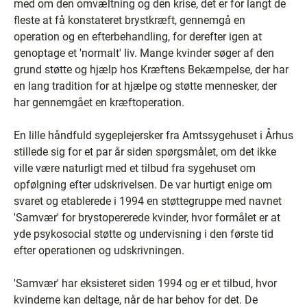
med om den omvæltning og den krise, det er for langt de
fleste at få konstateret brystkræft, gennemgå en
operation og en efterbehandling, for derefter igen at
genoptage et 'normalt' liv. Mange kvinder søger af den
grund støtte og hjælp hos Kræftens Bekæmpelse, der har
en lang tradition for at hjælpe og støtte mennesker, der
har gennemgået en kræftoperation.
En lille håndfuld sygeplejersker fra Amtssygehuset i Århus
stillede sig for et par år siden spørgsmålet, om det ikke
ville være naturligt med et tilbud fra sygehuset om
opfølgning efter udskrivelsen. De var hurtigt enige om
svaret og etablerede i 1994 en støttegruppe med navnet
'Samvær' for brystopererede kvinder, hvor formålet er at
yde psykosocial støtte og undervisning i den første tid
efter operationen og udskrivningen.
'Samvær' har eksisteret siden 1994 og er et tilbud, hvor
kvinderne kan deltage, når de har behov for det. De