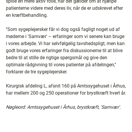
spille en mere aktiv rolle, når det gælder om at hjælpe
patienterne videre med deres liv, når de er udskrevet efter
en kræftbehandling.
''Som sygeplejersker får vi dog også fagligt noget ud af
møderne i 'Samvær' – erfaringer som vi senere kan bruge
i vores arbejde. Vi har selvfølgelig tavshedspligt, men kan
godt bruge vores erfaringer fra diskussionerne til at blive
bedre til at stille de rigtige spørgsmål og give den
optimale rådgivning til vores patienter på afdelingen,''
forklarer de tre sygeplejersker.
Kirurgisk afdeling L, afsnit 160 på Amtssygehuset i Århus,
har mellem 200 og 250 operationer for brystkræft hvert år.
Nøgleord: Amtssygehuset i
Århus, brystkræft, 'Samvær'.