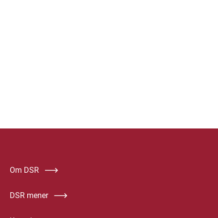
Om DSR
DSR mener