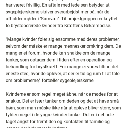
har været frivillig. En aftale med ledelsen betyder, at
sygeplejerskerne skriver overarbejdstimer på, når de
afholder møder i 'Samvær'. Til projektgruppen er knyttet
to brystopererede kvinder fra Kræftens Bekæmpelse.
''Mange kvinder føler sig ensomme med deres problemer,
selvom der måske er mange mennesker omkring dem. De
mangler et forum, hvor de kan snakke om de mange
tanker, som optager dem i tiden efter en operation og
behandling for brystkræft. For mange er vores tilbud det
eneste sted, hvor de oplever, at der er tid og rum til at tale
om problemerne,'' fortæller sygeplejerskerne.
Kvinderne er som regel meget åbne, når de mødes for at
snakke. Det er især tanker om døden og det at have små
børn, som man måske ikke når at opleve bliver store, som
fylder meget i de yngre kvinder tanker. Det er i det hele
taget angst for fremtiden og kontakten til familie og