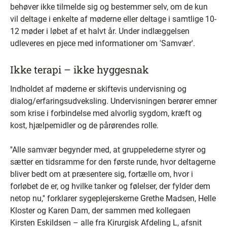
behøver ikke tilmelde sig og bestemmer selv, om de kun
vil deltage i enkelte af møderne eller deltage i samtlige 10-
12 møder i løbet af et halvt år. Under indlæggelsen
udleveres en pjece med informationer om 'Samvær'.
Ikke terapi – ikke hyggesnak
Indholdet af møderne er skiftevis undervisning og
dialog/erfaringsudveksling. Undervisningen berører emner
som krise i forbindelse med alvorlig sygdom, kræft og
kost, hjælpemidler og de pårørendes rolle.
''Alle samvær begynder med, at gruppelederne styrer og
sætter en tidsramme for den første runde, hvor deltagerne
bliver bedt om at præsentere sig, fortælle om, hvor i
forløbet de er, og hvilke tanker og følelser, der fylder dem
netop nu,'' forklarer sygeplejerskerne Grethe Madsen, Helle
Kloster og Karen Dam, der sammen med kollegaen
Kirsten Eskildsen – alle fra Kirurgisk Afdeling L, afsnit