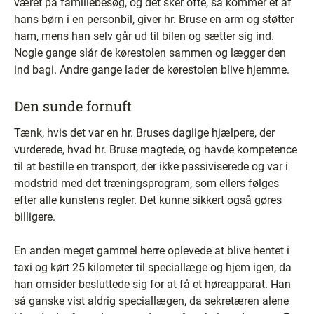
været på familiebesøg, og det sker ofte, så kommer et af
hans børn i en personbil, giver hr. Bruse en arm og støtter
ham, mens han selv går ud til bilen og sætter sig ind.
Nogle gange slår de kørestolen sammen og lægger den
ind bagi. Andre gange lader de kørestolen blive hjemme.
Den sunde fornuft
Tænk, hvis det var en hr. Bruses daglige hjælpere, der
vurderede, hvad hr. Bruse magtede, og havde kompetence
til at bestille en transport, der ikke passiviserede og var i
modstrid med det træningsprogram, som ellers følges
efter alle kunstens regler. Det kunne sikkert også gøres
billigere.
En anden meget gammel herre oplevede at blive hentet i
taxi og kørt 25 kilometer til speciallæge og hjem igen, da
han omsider besluttede sig for at få et høreapparat. Han
så ganske vist aldrig speciallægen, da sekretæren alene