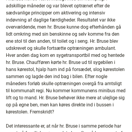
adskillige måneder og var blevet optrænet efter de
sædvanlige principper om aktivering og intensiv
indøvning af daglige færdigheder. Resultatet var ikke
overvældende, men hr. Bruse kunne dog efterhånden gå
lidt omkring med sin benskinne og selv komme fra den
ene stol til den anden, til toilet og i seng. Hr. Bruse blev
udskrevet og skulle fortsætte optræningen ambulant.
Hver anden dag kom en sygetransportbil med og hentede
hr. Bruse. Chaufføren kørte hr. Bruse ud til sygebilen i
hans kørestol, hjalp ham ind på forsædet, slog kørestolen
sammen og lagde den ind bag i bilen. Efter nogle
måneders forløb skulle optræningen overgå fra amtsligt
til kommunalt regi. Nu kommer kommunens minibus med
lift og to mand. Hr. Bruse behøver ikke mere at ulejlige sig
op på egne ben, men kan køres direkte ind i bussen i
kørestolen. Fremskridt?
Det interessante er, at når hr. Bruse i samme periode har