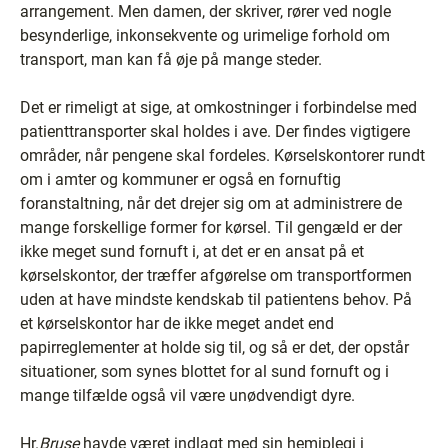
arrangement. Men damen, der skriver, rører ved nogle
besynderlige, inkonsekvente og urimelige forhold om
transport, man kan få øje på mange steder.
Det er rimeligt at sige, at omkostninger i forbindelse med
patienttransporter skal holdes i ave. Der findes vigtigere
områder, når pengene skal fordeles. Kørselskontorer rundt
om i amter og kommuner er også en fornuftig
foranstaltning, når det drejer sig om at administrere de
mange forskellige former for kørsel. Til gengæld er der
ikke meget sund fornuft i, at det er en ansat på et
kørselskontor, der træffer afgørelse om transportformen
uden at have mindste kendskab til patientens behov. På
et kørselskontor har de ikke meget andet end
papirreglementer at holde sig til, og så er det, der opstår
situationer, som synes blottet for al sund fornuft og i
mange tilfælde også vil være unødvendigt dyre.
Hr.
Bruse
havde været indlagt med sin hemiplegi i