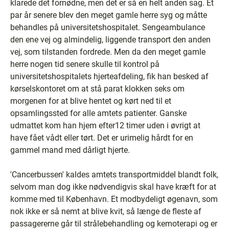
klarede det fornødne, men det er så en helt anden sag. Et
par år senere blev den meget gamle herre syg og måtte
behandles på universitetshospitalet. Sengeambulance
den ene vej og almindelig, liggende transport den anden
vej, som tilstanden fordrede. Men da den meget gamle
herre nogen tid senere skulle til kontrol på
universitetshospitalets hjerteafdeling, fik han besked af
kørselskontoret om at stå parat klokken seks om
morgenen for at blive hentet og kørt ned til et
opsamlingssted for alle amtets patienter. Ganske
udmattet kom han hjem efter12 timer uden i øvrigt at
have fået vådt eller tørt. Det er urimelig hårdt for en
gammel mand med dårligt hjerte.
'Cancerbussen' kaldes amtets transportmiddel blandt folk,
selvom man dog ikke nødvendigvis skal have kræft for at
komme med til København. Et modbydeligt øgenavn, som
nok ikke er så nemt at blive kvit, så længe de fleste af
passagererne går til strålebehandling og kemoterapi og er