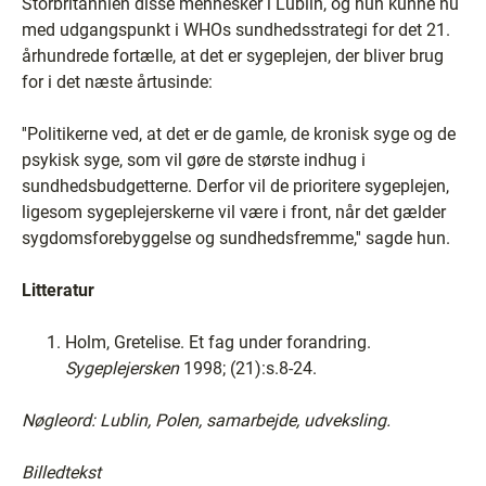
Storbritannien disse mennesker i Lublin, og hun kunne nu
med udgangspunkt i WHOs sundhedsstrategi for det 21.
århundrede fortælle, at det er sygeplejen, der bliver brug
for i det næste årtusinde:
''Politikerne ved, at det er de gamle, de kronisk syge og de
psykisk syge, som vil gøre de største indhug i
sundhedsbudgetterne. Derfor vil de prioritere sygeplejen,
ligesom sygeplejerskerne vil være i front, når det gælder
sygdomsforebyggelse og sundhedsfremme,'' sagde hun.
Litteratur
Holm, Gretelise. Et fag under forandring.
Sygeplejersken
1998; (21):s.8-24.
Nøgleord: Lublin, Polen, samarbejde, udveksling.
Billedtekst