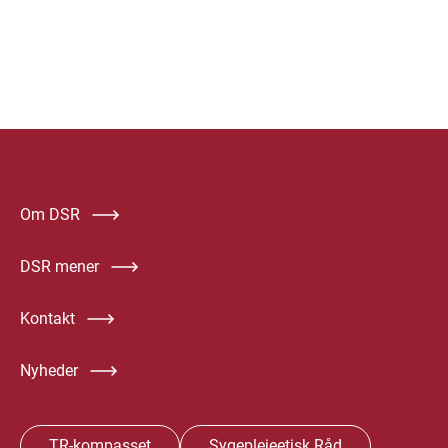
Om DSR
DSR mener
Kontakt
Nyheder
TR-kompasset
Sygeplejeetisk Råd