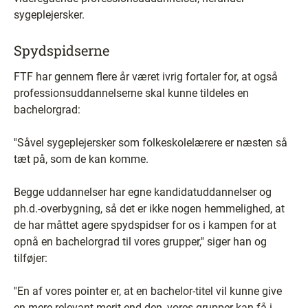
sygeplejersker.
Spydspidserne
FTF har gennem flere år været ivrig fortaler for, at også
professionsuddannelserne skal kunne tildeles en
bachelorgrad:
''Såvel sygeplejersker som folkeskolelærere er næsten så
tæt på, som de kan komme.
Begge uddannelser har egne kandidatuddannelser og
ph.d.-overbygning, så det er ikke nogen hemmelighed, at
de har måttet agere spydspidser for os i kampen for at
opnå en bachelorgrad til vores grupper,'' siger han og
tilføjer:
''En af vores pointer er, at en bachelor-titel vil kunne give
en mere relevant merit end den, vores grupper kan få i