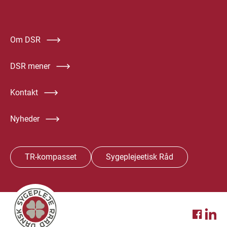
Om DSR
DSR mener
Kontakt
Nyheder
TR-kompasset
Sygeplejeetisk Råd