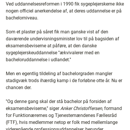
Ved uddannelsesreformen i 1990 fik sygeplejerskerne ikke
nogen officiel anerkendelse af, at deres uddannelse er på
bachelorniveau.
Som et plaster på såret fik man ganske vist af den
daværende undervisningsminister lov til på bagsiden af
eksamensbeviserne at påføre, at den danske
sygeplejerskeuddannelse ''ækvivalerer med en
bacheloruddannelse i udlandet.''
Men en egentlig tildeling af bachelorgraden mangler
stadigvæk trods ihærdig kamp i de forløbne otte år. Nu er
chancen der.
''Og denne gang skal der stå bachelor på forsiden af
eksamensbeviserne,'' siger
Anker Christoffersen
, formand
for Funktionærernes og Tjenestemændenes Fællesråd
(FTF), hvis medlemmer netop er folk med mellemlange
videregående professionsuddannelser, herunder