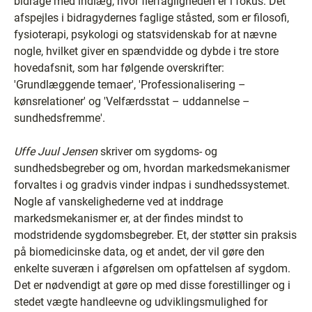
bidrage med indlæg, hvor flerfagligheden er i fokus. Det
afspejles i bidragydernes faglige ståsted, som er filosofi,
fysioterapi, psykologi og statsvidenskab for at nævne
nogle, hvilket giver en spændvidde og dybde i tre store
hovedafsnit, som har følgende overskrifter:
'Grundlæggende temaer', 'Professionalisering –
kønsrelationer' og 'Velfærdsstat – uddannelse –
sundhedsfremme'.
Uffe Juul Jensen
skriver om sygdoms- og
sundhedsbegreber og om, hvordan markedsmekanismer
forvaltes i og gradvis vinder indpas i sundhedssystemet.
Nogle af vanskelighederne ved at inddrage
markedsmekanismer er, at der findes mindst to
modstridende sygdomsbegreber. Et, der støtter sin praksis
på biomedicinske data, og et andet, der vil gøre den
enkelte suveræn i afgørelsen om opfattelsen af sygdom.
Det er nødvendigt at gøre op med disse forestillinger og i
stedet vægte handleevne og udviklingsmulighed for