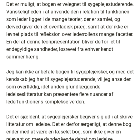
Det er muligt, at bogen er velegnet til sygeplejestuderende.
Vanskeligheden i at anvende den i relation til funktionen
som leder ligger i de mange teorier, der er samlet, og
derved giver den et overfladisk præg, samt at der ikke er
levnet plads til refleksion over lederrollens mange facetter.
En del af denne teoripræsentation bliver derfor let til
endegyldige sandheder, løsrevet fra enhver kendt
sammenhæng.
Jeg kan ikke anbefale bogen til sygeplejersker, og med det
kendskab jeg har til sygeplejestuderende, vil jeg anse den
som overflødig, idet anden grundlæggende
ledelseslitteratur kan præsentere flere nuancer af
lederfunktionens komplekse verden.
Det er sjældent, at sygeplejersker begiver sig ud i at skrive
litteratur om ledelse. Det er derfor ærgerligt, at denne bog
ender med at være en læselet bog, som ikke giver en
relevant og mere dybdegående debat om ledelse,