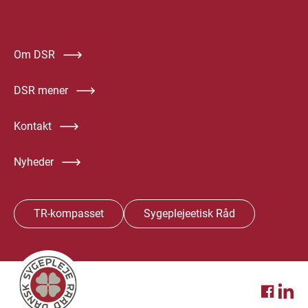
Om DSR
DSR mener
Kontakt
Nyheder
TR-kompasset
Sygeplejeetisk Råd