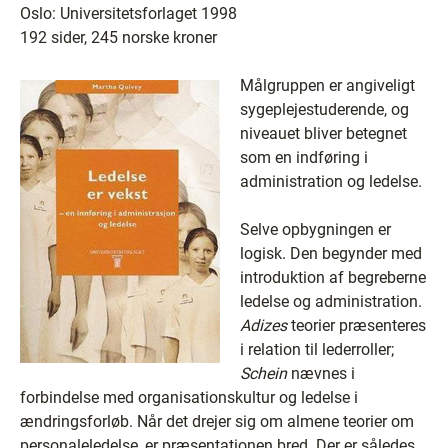
Oslo: Universitetsforlaget 1998
192 sider, 245 norske kroner
Målgruppen er angiveligt
sygeplejestuderende, og
niveauet bliver betegnet
som en indføring i
administration og ledelse.
Selve opbygningen er
logisk. Den begynder med
introduktion af begreberne
ledelse og administration.
Adizes
teorier præsenteres
i relation til lederroller;
Schein
nævnes i
forbindelse med organisationskultur og ledelse i
ændringsforløb. Når det drejer sig om almene teorier om
personaleledelse, er præsentationen bred. Der er således