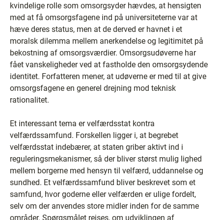
kvindelige rolle som omsorgsyder hævdes, at hensigten
med at få omsorgsfagene ind på universiteterne var at
hæve deres status, men at de derved er havnet i et
moralsk dilemma mellem anerkendelse og legitimitet på
bekostning af omsorgsværdier. Omsorgsudøverne har
fået vanskeligheder ved at fastholde den omsorgsydende
identitet. Forfatteren mener, at udøverne er med til at give
omsorgsfagene en generel drejning mod teknisk
rationalitet.
Et interessant tema er velfærdsstat kontra
velfærdssamfund. Forskellen ligger i, at begrebet
velfærdsstat indebærer, at staten griber aktivt ind i
reguleringsmekanismer, så der bliver størst mulig lighed
mellem borgerne med hensyn til velfærd, uddannelse og
sundhed. Et velfærdssamfund bliver beskrevet som et
samfund, hvor goderne eller velfærden er ulige fordelt,
selv om der anvendes store midler inden for de samme
områder. Spørgsmålet rejses, om udviklingen af