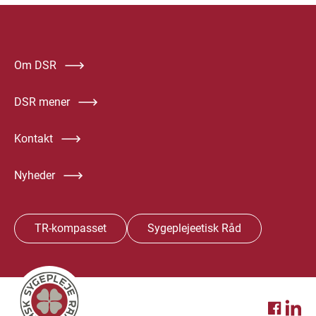
Om DSR
DSR mener
Kontakt
Nyheder
TR-kompasset
Sygeplejeetisk Råd