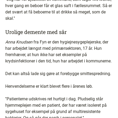
hver gang en beboer får et glas saft i fællesrummet. Så er
det svært at få beboerne til at drikke så meget, som de
skal.''
Urolige demente med sår
Anna Knudsen
fra Fyn er den hygiejnesygeplejerske, der
har arbejdet længst med primærsektoren, 17 år. Hun
fremhæver, at hun ikke har set eksempler på
krydsinfektioner i den tid, hun har arbejdet i kommunerne.
Det kan altså lade sig gøre at forebygge smittespredning.
Henvendelserne er klart blevet flere i årenes løb.
''Patienterne udskrives ret hurtigt i dag. Pludselig står
hjemmeplejen med en patient, der har været isoleret på
sygehuset for eksempel på grund af multiresistente
bakterier. Og så går der panik i personalet.''