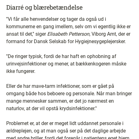
Diarré og blærebetændelse
''Vi får alle henvendelser og tager da også ud i
kommunerne en gang imellem, selv om vi egentlig ikke er
ansat til det,'' siger
Elisabeth Petterson
, Viborg Amt, der er
formand for Dansk Selskab for Hygiejnesygeplejersker.
''De ringer typisk, fordi de har haft en ophobning af
urinvejsinfektioner og mener, at bækkenkogeren måske
ikke fungerer.
Eller de har mave-tarm infektioner, som er gået på
omgang både hos beboere og personale. Når man bringer
mange mennesker sammen, er det jo nærmest en
naturlov, at der vil opstå krydsinfektioner.''
Problemet er, at der er meget lidt uddannet personale i
ældreplejen, og at man også ser på det daglige arbejde
med andre briller, fordi det foregår i patientens eget hjem,