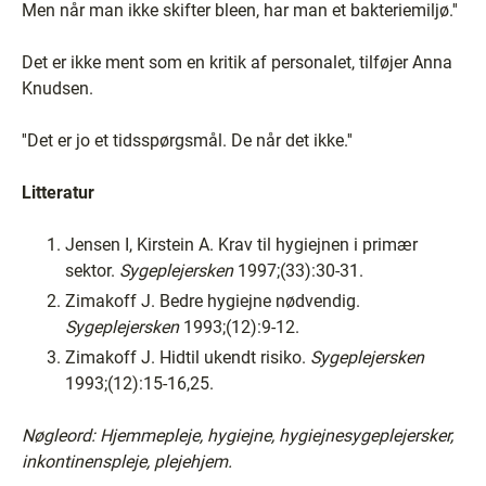
Men når man ikke skifter bleen, har man et bakteriemiljø.''
Det er ikke ment som en kritik af personalet, tilføjer Anna
Knudsen.
''Det er jo et tidsspørgsmål. De når det ikke.''
Litteratur
Jensen I, Kirstein A. Krav til hygiejnen i primær
sektor.
Sygeplejersken
1997;(33):30-31.
Zimakoff J. Bedre hygiejne nødvendig.
Sygeplejersken
1993;(12):9-12.
Zimakoff J. Hidtil ukendt risiko.
Sygeplejersken
1993;(12):15-16,25.
Nøgleord: Hjemmepleje, hygiejne, hygiejnesygeplejersker,
inkontinenspleje, plejehjem.