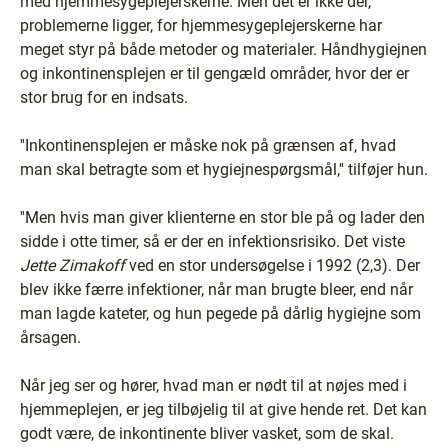
med hjemmesygeplejerskerne. Men det er ikke der,
problemerne ligger, for hjemmesygeplejerskerne har
meget styr på både metoder og materialer. Håndhygiejnen
og inkontinensplejen er til gengæld områder, hvor der er
stor brug for en indsats.
''Inkontinensplejen er måske nok på grænsen af, hvad
man skal betragte som et hygiejnespørgsmål,'' tilføjer hun.
''Men hvis man giver klienterne en stor ble på og lader den
sidde i otte timer, så er der en infektionsrisiko. Det viste
Jette Zimakoff
ved en stor undersøgelse i 1992 (2,3). Der
blev ikke færre infektioner, når man brugte bleer, end når
man lagde kateter, og hun pegede på dårlig hygiejne som
årsagen.
Når jeg ser og hører, hvad man er nødt til at nøjes med i
hjemmeplejen, er jeg tilbøjelig til at give hende ret. Det kan
godt være, de inkontinente bliver vasket, som de skal.