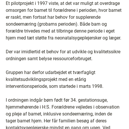
Et pilotprojekt i 1997 viste, at det var muligt at overdrage
omsorgen for barnet til forældrene i perioden, hvor barnet
er raskt, men fortsat har behov for supplerende
sondeernæring (grobarns perioden). Både barn og
forældre trivedes med at tilbringe denne periode i eget
hjem med tæt støtte fra neonatalsygeplejersker og læger.
Der var imidlertid et behov for at udvikle og kvalitetssikre
ordningen samt belyse ressourceforbruget.
Gruppen har derfor udarbejdet et tværfagligt
kvalitetsudviklingsprojekt med en etårig
interventionsperiode, som startede i marts 1998.
I ordningen indgår børn født før 34. gestationsuge,
hjemmehørende i H:S. Forældrene vejledes i observation
og pleje af barnet, inklusive sondeernæring, inden de
tager barnet hjem. Her får familien besøg af deres
kontaktsygeplejerske mindst en gang om ugen. Ved