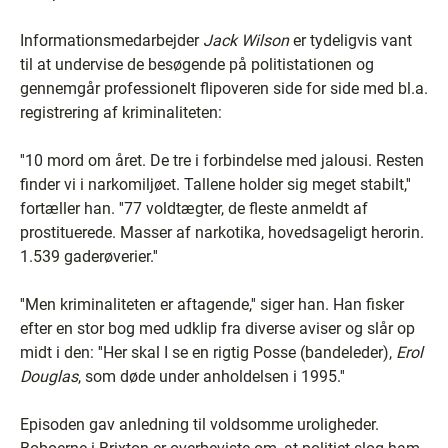
Informationsmedarbejder
Jack Wilson
er tydeligvis vant
til at undervise de besøgende på politistationen og
gennemgår professionelt flipoveren side for side med bl.a.
registrering af kriminaliteten:
''10 mord om året. De tre i forbindelse med jalousi. Resten
finder vi i narkomiljøet. Tallene holder sig meget stabilt,''
fortæller han. ''77 voldtægter, de fleste anmeldt af
prostituerede. Masser af narkotika, hovedsageligt herorin.
1.539 gaderøverier.''
''Men kriminaliteten er aftagende,'' siger han. Han fisker
efter en stor bog med udklip fra diverse aviser og slår op
midt i den: ''Her skal I se en rigtig Posse (bandeleder),
Erol
Douglas
, som døde under anholdelsen i 1995.''
Episoden gav anledning til voldsomme uroligheder.