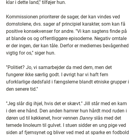
klar i dette land,'' tilføjer hun.
Kommissionen prioriterer de sager, der kan vindes ved
domstolene, dvs. sager af principiel karakter, som kan få
positive konsekvenser for andre. ''Vi kan sagtens finde på
at blande os og offentliggøre episoderne. Negativ omtale
er der ingen, der kan tåle. Derfor er mediernes bevågenhed
vigtig for os,'' siger hun.
''Politiet? Jo, vi samarbejder da med dem, men det
fungerer ikke særlig godt. I øvrigt har vi haft fem
uforklarlige dødsfald i fængslerne blandt etniske grupper i
den senere tid.''
''Jeg slår dig ihjel, hvis det er skævt.'' Jill står med en kam
i den ene hånd. Den anden hamrer hun hårdt mod ruden i
døren ud til køkkenet, hvor vennen
Danny
slås med det
ternede linoleum til gulvet. I stuen sidder en ung pige ved
siden af fjernsynet og bliver ved med at sparke en fodbold