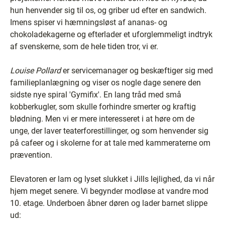
hun henvender sig til os, og griber ud efter en sandwich.
Imens spiser vi hæmningsløst af ananas- og
chokoladekagerne og efterlader et uforglemmeligt indtryk
af svenskerne, som de hele tiden tror, vi er.
Louise Pollard
er servicemanager og beskæftiger sig med
familieplanlægning og viser os nogle dage senere den
sidste nye spiral 'Gymifix'. En lang tråd med små
kobberkugler, som skulle forhindre smerter og kraftig
blødning. Men vi er mere interesseret i at høre om de
unge, der laver teaterforestillinger, og som henvender sig
på cafeer og i skolerne for at tale med kammeraterne om
prævention.
Elevatoren er lam og lyset slukket i Jills lejlighed, da vi når
hjem meget senere. Vi begynder modløse at vandre mod
10. etage. Underboen åbner døren og lader barnet slippe
ud: