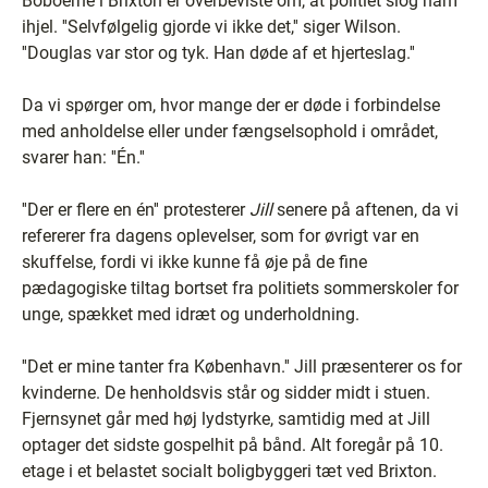
Boboerne i Brixton er overbeviste om, at politiet slog ham
ihjel. ''Selvfølgelig gjorde vi ikke det,'' siger Wilson.
''Douglas var stor og tyk. Han døde af et hjerteslag.''
Da vi spørger om, hvor mange der er døde i forbindelse
med anholdelse eller under fængselsophold i området,
svarer han: ''Én.''
''Der er flere en én'' protesterer
Jill
senere på aftenen, da vi
refererer fra dagens oplevelser, som for øvrigt var en
skuffelse, fordi vi ikke kunne få øje på de fine
pædagogiske tiltag bortset fra politiets sommerskoler for
unge, spækket med idræt og underholdning.
''Det er mine tanter fra København.'' Jill præsenterer os for
kvinderne. De henholdsvis står og sidder midt i stuen.
Fjernsynet går med høj lydstyrke, samtidig med at Jill
optager det sidste gospelhit på bånd. Alt foregår på 10.
etage i et belastet socialt boligbyggeri tæt ved Brixton.