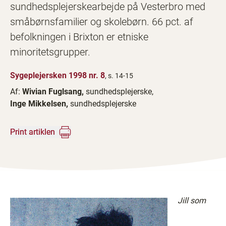
sundhedsplejerskearbejde på Vesterbro med
småbørnsfamilier og skolebørn. 66 pct. af
befolkningen i Brixton er etniske
minoritetsgrupper.
Sygeplejersken 1998 nr. 8
, s. 14-15
Af:
Wivian Fuglsang,
sundhedsplejerske,
Inge Mikkelsen,
sundhedsplejerske
Print artiklen
Jill som