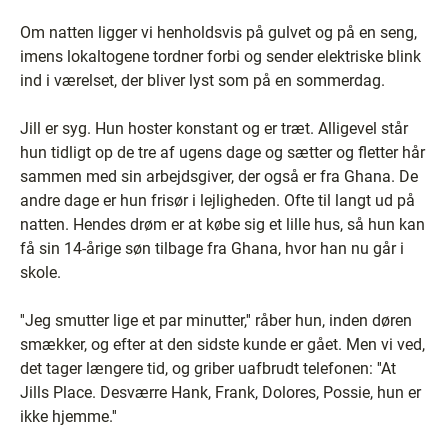
Om natten ligger vi henholdsvis på gulvet og på en seng,
imens lokaltogene tordner forbi og sender elektriske blink
ind i værelset, der bliver lyst som på en sommerdag.
Jill er syg. Hun hoster konstant og er træt. Alligevel står
hun tidligt op de tre af ugens dage og sætter og fletter hår
sammen med sin arbejdsgiver, der også er fra Ghana. De
andre dage er hun frisør i lejligheden. Ofte til langt ud på
natten. Hendes drøm er at købe sig et lille hus, så hun kan
få sin 14-årige søn tilbage fra Ghana, hvor han nu går i
skole.
''Jeg smutter lige et par minutter,'' råber hun, inden døren
smækker, og efter at den sidste kunde er gået. Men vi ved,
det tager længere tid, og griber uafbrudt telefonen: ''At
Jills Place. Desværre Hank, Frank, Dolores, Possie, hun er
ikke hjemme.''