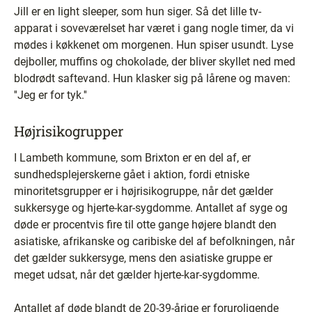
Jill er en light sleeper, som hun siger. Så det lille tv-
apparat i soveværelset har været i gang nogle timer, da vi
mødes i køkkenet om morgenen. Hun spiser usundt. Lyse
dejboller, muffins og chokolade, der bliver skyllet ned med
blodrødt saftevand. Hun klasker sig på lårene og maven:
''Jeg er for tyk.''
Højrisikogrupper
I Lambeth kommune, som Brixton er en del af, er
sundhedsplejerskerne gået i aktion, fordi etniske
minoritetsgrupper er i højrisikogruppe, når det gælder
sukkersyge og hjerte-kar-sygdomme. Antallet af syge og
døde er procentvis fire til otte gange højere blandt den
asiatiske, afrikanske og caribiske del af befolkningen, når
det gælder sukkersyge, mens den asiatiske gruppe er
meget udsat, når det gælder hjerte-kar-sygdomme.
Antallet af døde blandt de 20-39-årige er foruroligende