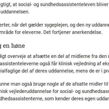
gtigt, at social- og sundhedsassistenteleven bliver 
 uddannelsen.
rter, når det gælder sygeplejen, og den ny uddannel
område for eleverne. Det fortjener anerkendelse.
g en høne
gt overveje at afsætte en del af midlerne fra den
sassistenteleverne også får klinisk vejledning af e
alfaglige del af deres uddannelse, mens de er i prak
unne man også bruge nogle af de afsatte midler ti
linisk vejlederuddannelse for social- og sundhedsa
sundhedsassistenterne, som kender deres egen udda