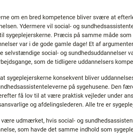
nerne om en bred kompetence bliver svære at efterle
lsen. Ydermere vil social- og sundhedsassistenter
ld til sygeplejerskerne. Præcis på samme måde som
nelser var i de gode gamle dage! Et af argumenter
re selvstændige social- og sundhedsuddannelser var
 arbejdsgange, som de tidligere uddannelsers komp
 at sygeplejerskerne konsekvent bliver uddannelses
 sundhedsassistenteleverne på sygehusene. Den fæ
efter få lov til at være praktisk vejleder under ans
ansvarlige og afdelingslederen. Alle tre er sygep
lig være udmærket, hvis social- og sundhedsassist
nnelse, som havde det samme indhold som sygeple