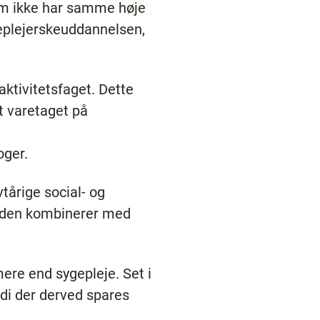
som ikke har samme høje
geplejerskeuddannelsen,
ktivitetsfaget. Dette
t varetaget på
oger.
tårige social- og
m den kombinerer med
ere end sygepleje. Set i
di der derved spares