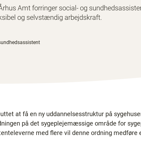
Århus Amt forringer social- og sundhedsassiste
eksibel og selvstændig arbejdskraft.
 sundhedsassistent
ttet at få en ny uddannelsesstruktur på sygehusene
edningen på det sygeplejemæssige område for syg
tenteleverne med flere vil denne ordning medføre e