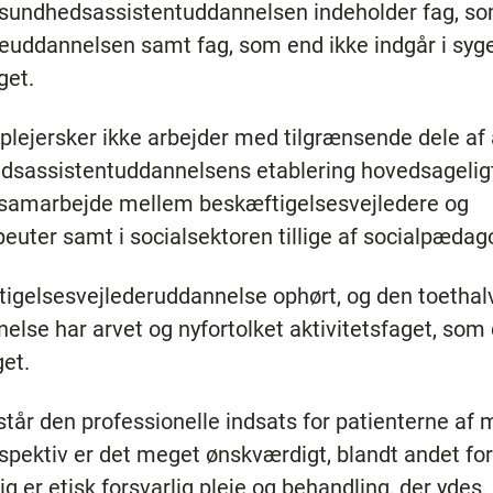
og sundhedsassistentuddannelsen indeholder fag, 
rskeuddannelsen samt fag, som end ikke indgår i sy
get.
lejersker ikke arbejder med tilgrænsende dele af a
hedsassistentuddannelsens etablering hovedsagelig
 samarbejde mellem beskæftigelsesvejledere og
euter samt i socialsektoren tillige af socialpædag
igelsesvejlederuddannelse ophørt, og den toethalv
lse har arvet og nyfortolket aktivitetsfaget, so
et.
år den professionelle indsats for patienterne af m
ektiv er det meget ønskværdigt, blandt andet for
g er etisk forsvarlig pleje og behandling, der ydes.