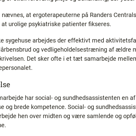
 nævnes, at ergoterapeuterne på Randers Central
e, at urolige psykiatriske patienter fikseres.
 sygehuse arbejdes der effektivt med aktivitetsfa
årbensbrud og vedligeholdelsestræning af ældre m
skrivelsen. Det sker ofte i et tæt samarbejde melle
epersonalet.
lse
arbejde har social- og sundhedsassistenten en af 
lse og brede kompetence. Social- og sundhedsassis
 arbejde hen over midten og være samlende og opf
ne.