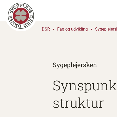
DSR
Fag og udvikling
Sygeplejers
Sygeplejersken
Synspunkt:
struktur