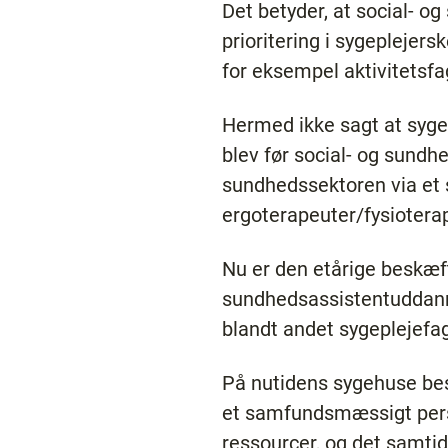
Det betyder, at social- 
prioritering i sygepleje
for eksempel aktivitetsfa
Hermed ikke sagt at sygep
blev før social- og sund
sundhedssektoren via et
ergoterapeuter/fysioterap
Nu er den etårige beskæft
sundhedsassistentuddanne
blandt andet sygeplejefag
På nutidens sygehuse best
et samfundsmæssigt persp
ressourcer, og det samtidi