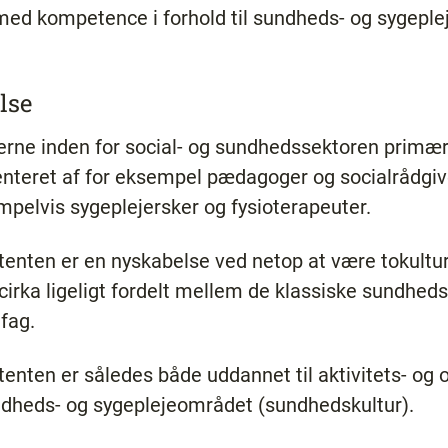
med kompetence i forhold til sundheds- og sygeple
lse
serne inden for social- og sundhedssektoren primær
enteret af for eksempel pædagoger og socialrådgi
mpelvis sygeplejersker og fysioterapeuter.
tenten er en nyskabelse ved netop at være tokultu
irka ligeligt fordelt mellem de klassiske sundheds
 fag.
tenten er således både uddannet til aktivitets- o
undheds- og sygeplejeområdet (sundhedskultur).