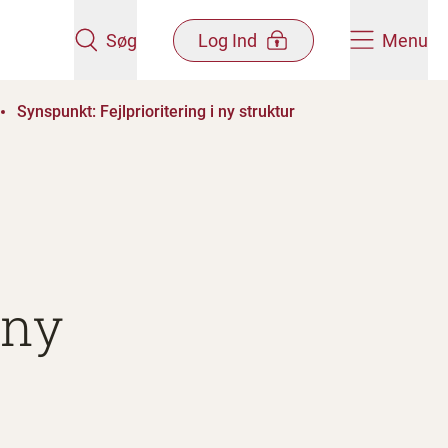
Søg
Log Ind
Menu
Synspunkt: Fejlprioritering i ny struktur
 ny