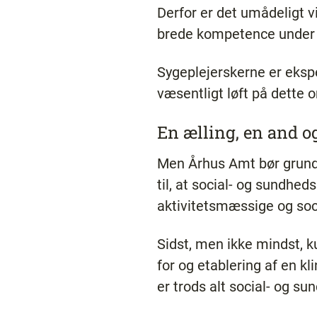
Derfor er det umådeligt vi
brede kompetence under
Sygeplejerskerne er ekspe
væsentligt løft på dette 
En ælling, en and o
Men Århus Amt bør grundi
til, at social- og sundhed
aktivitetsmæssige og soci
Sidst, men ikke mindst, k
for og etablering af en k
er trods alt social- og 