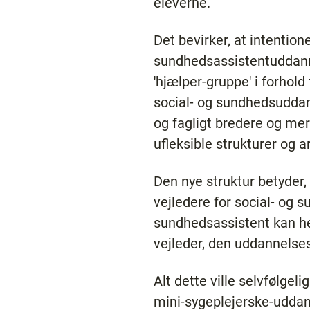
eleverne.
Det bevirker, at intentio
sundhedsassistentuddanne
'hjælper-gruppe' i forho
social- og sundhedsuddan
og fagligt bredere og me
ufleksible strukturer og
Den nye struktur betyder,
vejledere for social- og
sundhedsassistent kan her
vejleder, den uddannelses
Alt dette ville selvfølge
mini-sygeplejerske-udda