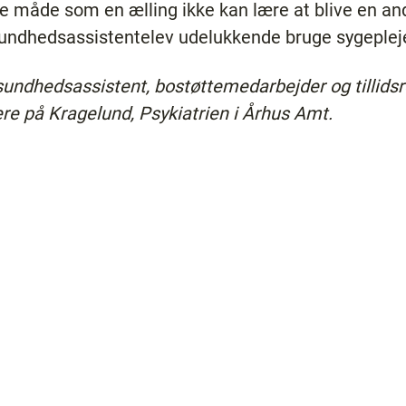
måde som en ælling ikke kan lære at blive en and
g sundhedsassistentelev udelukkende bruge sygeple
 sundhedsassistent, bostøttemedarbejder og tillid
e på Kragelund, Psykiatrien i Århus Amt.