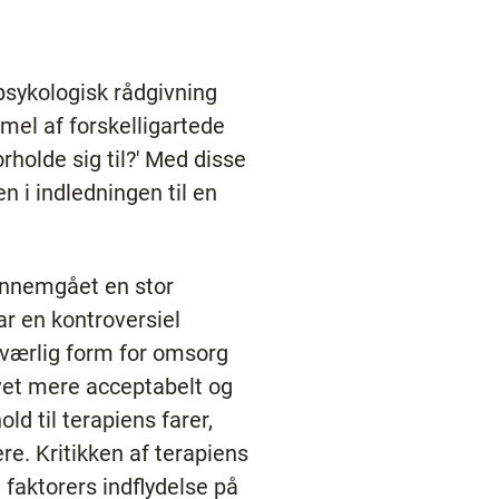
 psykologisk rådgivning
mmel af forskelligartede
rholde sig til?' Med disse
n i indledningen til en
ennemgået en stor
ar en kontroversiel
ndværlig form for omsorg
evet mere acceptabelt og
old til terapiens farer,
re. Kritikken af terapiens
e faktorers indflydelse på