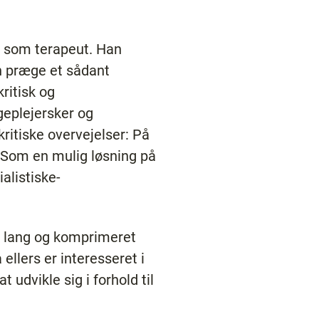
on som terapeut. Han
n præge et sådant
ritisk og
ygeplejersker og
ritiske overvejelser: På
? Som en mulig løsning på
alistiske-
er lang og komprimeret
ellers er interesseret i
 udvikle sig i forhold til