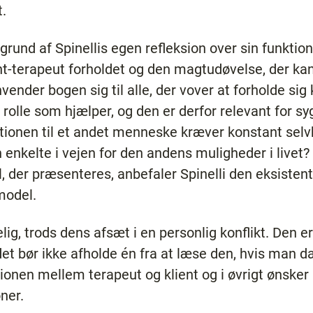
.
ggrund af Spinellis egen refleksion over sin funkti
nt-terapeut forholdet og den magtudøvelse, der ka
nder bogen sig til alle, der vover at forholde sig k
 rolle som hjælper, og den er derfor relevant for s
ationen til et andet menneske kræver konstant selvk
 enkelte i vejen for den andens muligheder i livet
 der præsenteres, anbefaler Spinelli den eksistenti
model.
elig, trods dens afsæt i en personlig konflikt. Den 
t bør ikke afholde én fra at læse den, hvis man da 
ionen mellem terapeut og klient og i øvrigt ønsker at
ner.