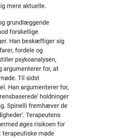
dig mere aktuelle.
r og grundlæggende
mod forskellige
ger. Han beskæftiger sig
arer, fordele og
tiller psykoanalysen,
 argumenterer for, at
møde. Til sidst
el. Han argumenterer for,
ærensbaserede' holdninger
g. Spinelli fremhæver de
igheder'. Terapeutens
dermed øges risikoen for
t terapeutiske møde