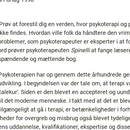
'Prøv at forestil dig en verden, hvor psykoterapi og
ikke findes. Hvordan ville folk da håndtere den vri
problemer, som psykoterapeuter er eksperter i at fo
ord prøver psykoterapeuten
Spinelli
at fange læsere
spændende og mættende bog.
Psykoterapien har op gennem dette århundrede g
udvikling. I begyndelsen var der tale om, at terapi v
'talekur'. Siden er den blevet en accepteret og uu
til det moderne menneske. I takt med at det er bl
tilgængeligt at gå i terapi, er betænkeligheder i forh
igheder for overgreb og misbrug også blevet tydelige
tens uddannelse, kvalifikationer, ekspertise og diss