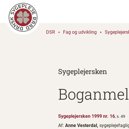
DSR
Fag og udvikling
Sygeplejers
Sygeplejersken
Boganmel
Sygeplejersken 1999 nr. 16
, s. 49
Af:
Anne Vesterdal,
sygeplejefagl