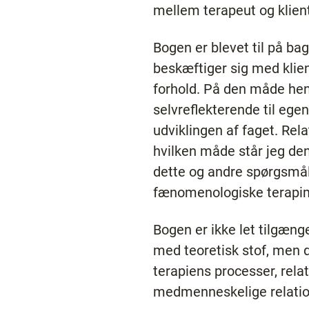
mellem terapeut og klient
Bogen er blevet til på ba
beskæftiger sig med klie
forhold. På den måde henve
selvreflekterende til egen
udviklingen af faget. Rel
hvilken måde står jeg den
dette og andre spørgsmål,
fænomenologiske terapi
Bogen er ikke let tilgæng
med teoretisk stof, men de
terapiens processer, relat
medmenneskelige relatio