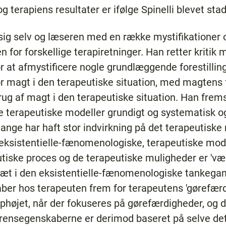
 terapiens resultater er ifølge Spinelli blevet sta
 sig selv og læseren med en række mystifikatione
 for forskellige terapiretninger. Han retter kritik 
for at afmystificere nogle grundlæggende forestillin
r magt i den terapeutiske situation, med magtens f
g af magt i den terapeutiske situation. Han frems
e terapeutiske modeller grundigt og systematisk og
gange har haft stor indvirkning på det terapeutiske 
 eksistentielle-fænomenologiske, terapeutiske mod
utiske proces og de terapeutiske muligheder er 'v
æt i den eksistentielle-fænomenologiske tankegan
er hos terapeuten frem for terapeutens 'gørefærd
ophøjet, når der fokuseres på gørefærdigheder, og 
rensegenskaberne er derimod baseret på selve de