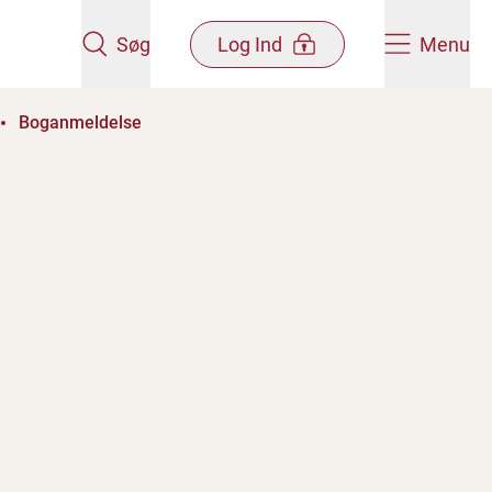
Søg
Log Ind
Menu
Boganmeldelse