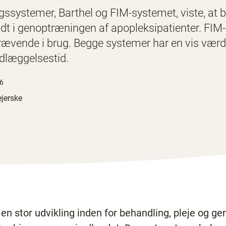
ngssystemer, Barthel og FIM-systemet, viste, at
ridt i genoptræningen af apopleksipatienter. FIM
krævende i brug. Begge systemer har en vis værdi
dlæggelsestid.
26
jerske
t en stor udvikling inden for behandling, pleje og g