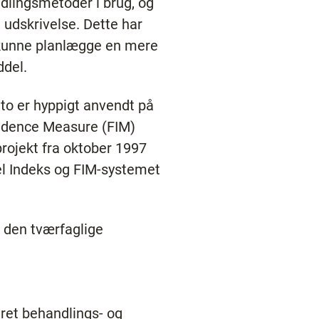
dlingsmetoder i brug, og
 udskrivelse. Dette har
t kunne planlægge en mere
ddel.
t to er hyppigt anvendt på
endence Measure (FIM)
projekt fra oktober 1997
el Indeks og FIM-systemet
f den tværfaglige
eret behandlings- og