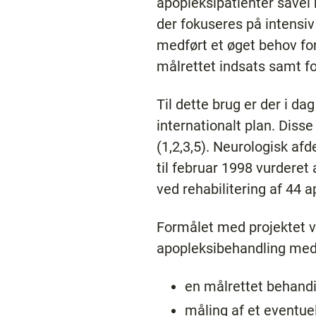
apopleksipatienter såvel
der fokuseres på intensiv
medført et øget behov for
målrettet indsats samt f
Til dette brug er der i da
internationalt plan. Dis
(1,2,3,5). Neurologisk af
til februar 1998 vurdere
ved rehabilitering af 44 a
Formålet med projektet va
apopleksibehandling med 
en målrettet behand
måling af et eventue