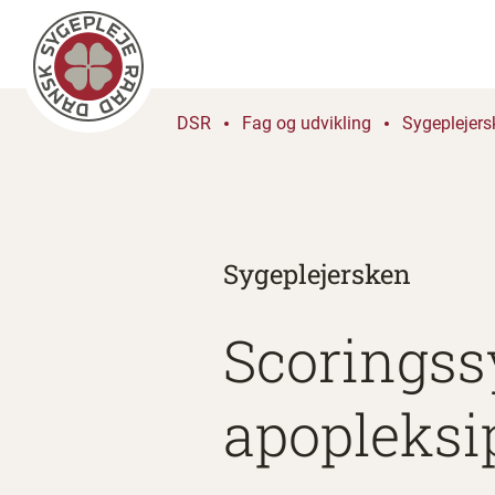
DSR
Fag og udvikling
Sygeplejers
Sygeplejersken
Scoringss
apopleksi