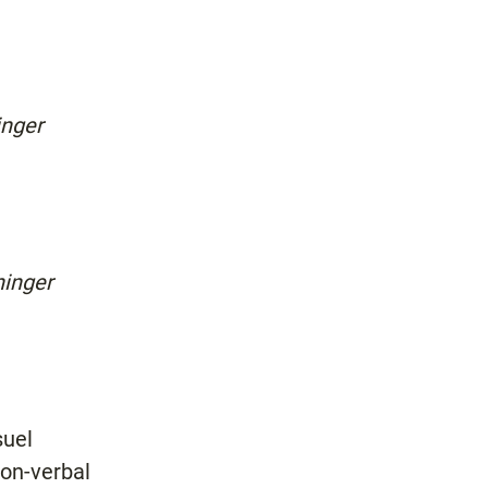
inger
ninger
suel
non-verbal