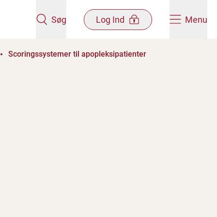
Søg
Log Ind
Menu
Scoringssystemer til apopleksipatienter