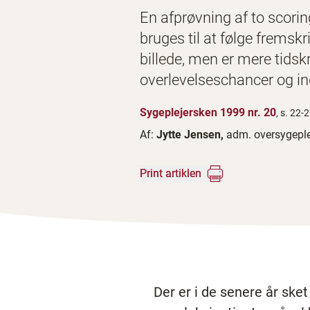
En afprøvning af to scori
bruges til at følge fremsk
billede, men er mere tids
overlevelseschancer og in
Sygeplejersken 1999 nr. 20
, s. 22-
Af:
Jytte Jensen,
adm. oversygeple
Print artiklen
Der er i de senere år ske