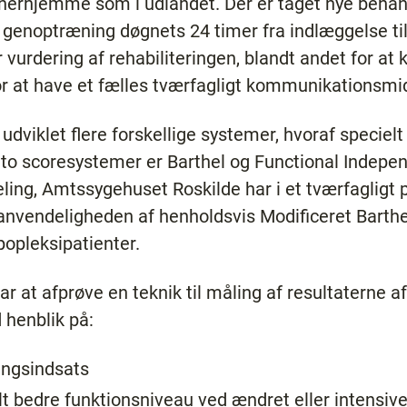
 herhjemme som i udlandet. Der er taget nye behan
 genoptræning døgnets 24 timer fra indlæggelse til
 vurdering af rehabiliteringen, blandt andet for a
or at have et fælles tværfagligt kommunikationsmi
g udviklet flere forskellige systemer, hvoraf speciel
se to scoresystemer er Barthel og Functional Indep
deling, Amtssygehuset Roskilde har i et tværfagligt 
t anvendeligheden af henholdsvis Modificeret Barth
popleksipatienter.
r at afprøve en teknik til måling af resultaterne a
henblik på:
ingsindsats
lt bedre funktionsniveau ved ændret eller intensiv