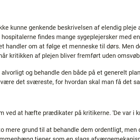
 ikke kunne genkende beskrivelsen af elendig pleje a
 hospitalerne findes mange sygeplejersker med e
handler om at følge et menneske til dørs. Men de
når kritikken af plejen bliver fremført uden omsvø
alvorligt og behandle den både på et generelt plan 
t være det sværeste, for hvordan skal man få det s
ved at hæfte prædikater på kritikerne. 'De var i kr
 mere grund til at behandle dem ordentligt, men d
sammenhæng tjener som en slags afværgemekanism