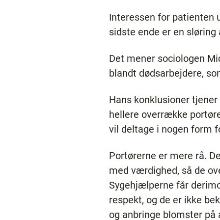
Interessen for patienten 
sidste ende er en slørin
Det mener sociologen Mich
blandt dødsarbejdere, so
Hans konklusioner tjener i
hellere overrække portøre
vil deltage i nogen form f
Portørerne er mere rå. D
med værdighed, så de ov
Sygehjælperne får derimo
respekt, og de er ikke be
og anbringe blomster på 