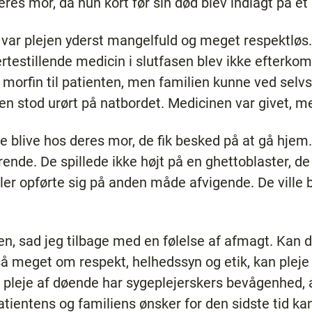
eres mor, da hun kort før sin død blev indlagt på et
re var plejen yderst mangelfuld og meget respektl
rtestillende medicin i slutfasen blev ikke efterk
 morfin til patienten, men familien kunne ved selvs
 stod urørt på natbordet. Medicinen var givet, me
 blive hos deres mor, de fik besked på at gå hjem
rende. De spillede ikke højt på en ghettoblaster, d
ler opførte sig på anden måde afvigende. De ville 
.
en, sad jeg tilbage med en følelse af afmagt. Kan de
 så meget om respekt, helhedssyn og etik, kan plej
p pleje af døende har sygeplejerskers bevågenhed, 
atientens og familiens ønsker for den sidste tid 