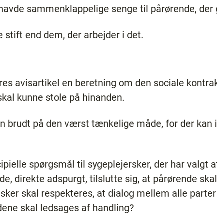
r havde sammenklappelige senge til pårørende, der g
 stift end dem, der arbejder i det.
res avisartikel en beretning om den sociale kontra
skal kunne stole på hinanden.
iden brudt på den værst tænkelige måde, for der kan
cipielle spørgsmål til sygeplejersker, der har valgt 
 de, direkte adspurgt, tilslutte sig, at pårørende sk
sker skal respekteres, at dialog mellem alle parte
rdene skal ledsages af handling?