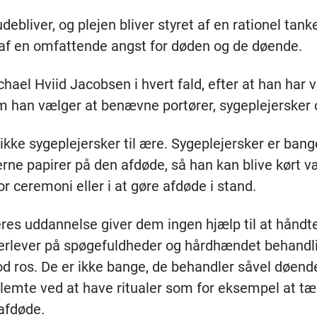
udebliver, og plejen bliver styret af en rationel ta
g af en omfattende angst for døden og de døende.
ael Hviid Jacobsen i hvert fald, efter at han har 
m han vælger at benævne portører, sygeplejersker 
kke sygeplejersker til ære. Sygeplejersker er bange
rne papirer på den afdøde, så han kan blive kørt v
or ceremoni eller i at gøre afdøde i stand.
eres uddannelse giver dem ingen hjælp til at hånd
erlever på spøgefuldheder og hårdhændet behandli
d ros. De er ikke bange, de behandler såvel døen
klemte ved at have ritualer som for eksempel at t
afdøde.