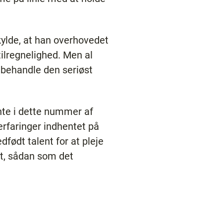
kylde, at han overhovedet
utilregnelighed. Men al
g behandle den seriøst
ente i dette nummer af
 erfaringer indhentet på
født talent for at pleje
et, sådan som det