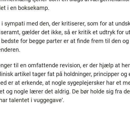
et i en boksekamp.
 i sympati med den, der kritiserer, som for at unds
iseramt, gælder det ikke, så er kritik et udtryk for 
t bedste for begge parter er at finde frem til den o
enderen.
nger til en omfattende revision, er der hjælp at h
linisk artikel tager fat på holdninger, principper og
d er at erkende, at nogle sygeplejersker har et med
t og nogle lærer det aldrig. De bør holde sig fra d
har talentet i vuggegave'.