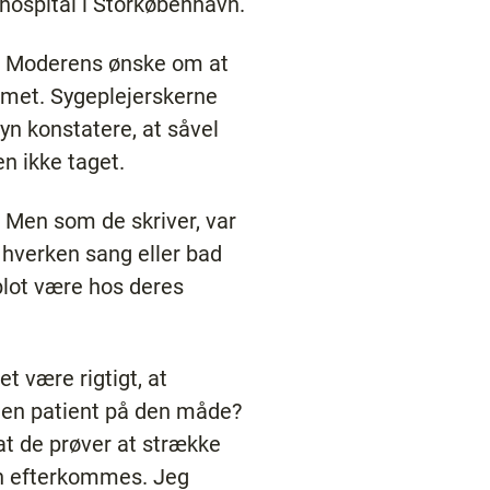
 hospital i Storkøbenhavn.
øs. Moderens ønske om at
ommet. Sygeplejerskerne
yn konstatere, at såvel
n ikke taget.
. Men som de skriver, var
e hverken sang eller bad
blot være hos deres
t være rigtigt, at
e en patient på den måde?
at de prøver at strække
kan efterkommes. Jeg