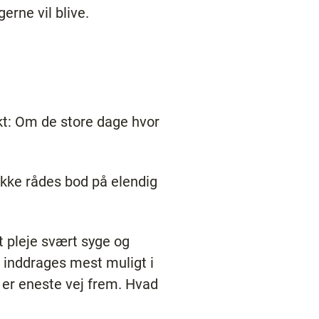
erne vil blive.
kt: Om de store dage hvor
 ikke rådes bod på elendig
at pleje svært syge og
al inddrages mest muligt i
r er eneste vej frem. Hvad