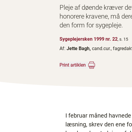
Pleje af døende kræver de
honorere kravene, må deres
den form for sygepleje.
Sygeplejersken 1999 nr. 22
, s. 15
Af:
Jette Bagh,
cand.cur., fagredak
Print artiklen
I februar måned havnede en
læsning, skrev den ene fo