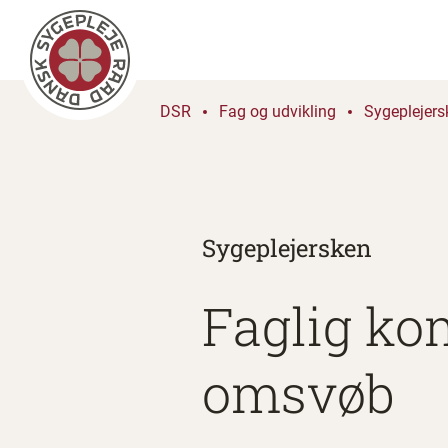
DSR
Fag og udvikling
Sygeplejers
Sygeplejersken
Faglig ko
omsvøb