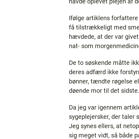
havde oplevet plejen af d
Ifølge artiklens forfatte
få tilstrækkeligt med sme
hævdede, at der var givet
nat- som morgenmedicinen
De to søskende måtte ikke
deres adfærd ikke forstyr
bønner, tændte røgelse el
døende mor til det sidste
Da jeg var igennem artikl
sygeplejersker, der taler
Jeg synes ellers, at neto
sig meget vidt, så både p