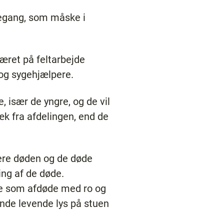
nkegang, som måske i
været på feltarbejde
og sygehjælpere.
, især de yngre, og de vil
æk fra afdelingen, end de
tere døden og de døde
ng af de døde.
de som afdøde med ro og
ænde levende lys på stuen