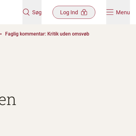
Søg
Log Ind
Menu
Faglig kommentar: Kritik uden omsvøb
den