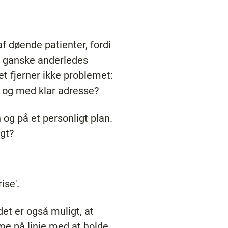
f døende patienter, fordi
n ganske anderledes
t fjerner ikke problemet:
b og med klar adresse?
og på et personligt plan.
agt?
ise'.
et er også muligt, at
e på linie med at holde