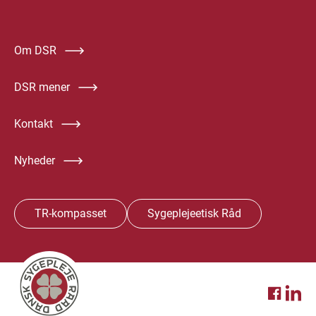
Om DSR
DSR mener
Kontakt
Nyheder
TR-kompasset
Sygeplejeetisk Råd