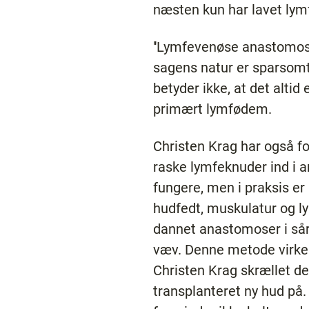
næsten kun har lavet ly
''Lymfevenøse anastomoser
sagens natur er sparsomt 
betyder ikke, at det altid 
primært lymfødem.
Christen Krag har også fo
raske lymfeknuder ind i a
fungere, men i praksis e
hudfedt, muskulatur og l
dannet anastomoser i sår
væv. Denne metode virker 
Christen Krag skrællet d
transplanteret ny hud på