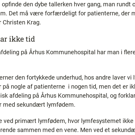
 opfinde den dybe tallerken hver gang, man rundt om
. Det må være forfærdeligt for patienterne, der 
er Christen Krag.
ar ikke tid
 afdeling på Århus Kommunehospital har man i flere
 fjerner den fortykkede underhud, hos andre laver v
å nogle af patienterne ­ i nogen tid, men det er ikk
rgisk afdeling på Århus Kommunehospital, og forklar
ter med sekundært lymfødem.
øre ved primært lymfødem, hvor lymfesystemet ikke 
sterende sammen med en vene. Men ved et sekundæ