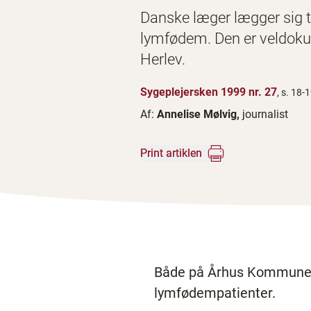
Danske læger lægger sig t
lymfødem. Den er veldokum
Herlev.
Sygeplejersken 1999 nr. 27
, s. 18-
Af:
Annelise Mølvig,
journalist
Print artiklen
Både på Århus Kommunehos
lymfødempatienter.