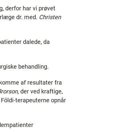
 derfor har vi prøvet
verlæge dr. med.
Christen
atienter dalede, da
rurgiske behandling.
 komme af resultater fra
rorson
, der ved kraftige,
 Földi-terapeuterne opnår
ødempatienter