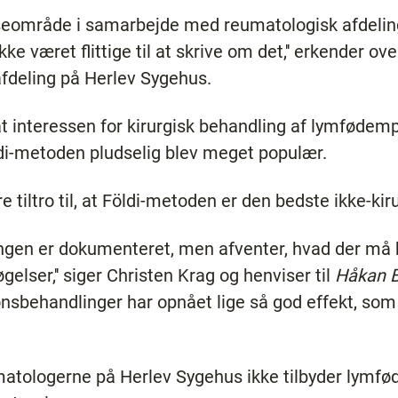
sseområde i samarbejde med reumatologisk afdeling,
ikke været flittige til at skrive om det,'' erkender o
 afdeling på Herlev Sygehus.
t interessen for kirurgisk behandling af lymfødemp
di-metoden pludselig blev meget populær.
e tiltro til, at Földi-metoden er den bedste ikke-ki
lingen er dokumenteret, men afventer, hvad der må
lser,'' siger Christen Krag og henviser til
Håkan B
nsbehandlinger har opnået lige så god effekt, som
eumatologerne på Herlev Sygehus ikke tilbyder lymf