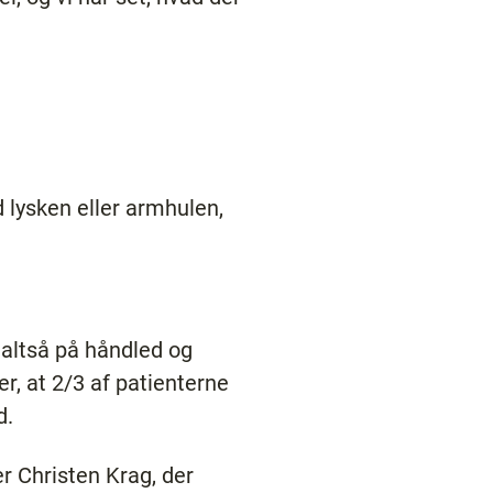
d lysken eller armhulen,
, altså på håndled og
er, at 2/3 af patienterne
d.
er Christen Krag, der