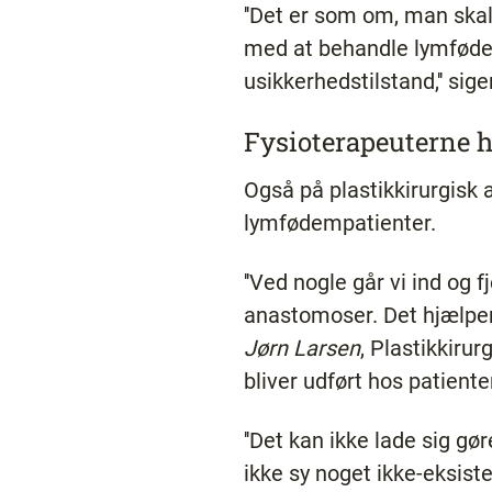
''Det er som om, man skal
med at behandle lymfødem
usikkerhedstilstand,'' sig
Fysioterapeuterne h
Også på plastikkirurgisk
lymfødempatienter.
''Ved nogle går vi ind og
anastomoser. Det hjælper p
Jørn Larsen
, Plastikkiru
bliver udført hos patien
''Det kan ikke lade sig g
ikke sy noget ikke-eksi