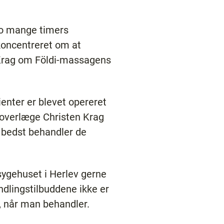
 jo mange timers
 koncentreret om at
 Krag om Földi-massagens
tienter er blevet opereret
r overlæge Christen Krag
n bedst behandler de
ssygehuset i Herlev gerne
andlingstilbuddene ikke er
r, når man behandler.