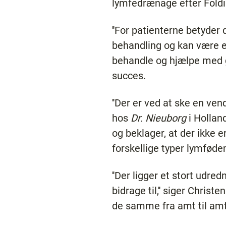
lymfedrænage efter Földis
''For patienterne betyder
behandling og kan være en
behandle og hjælpe med g
succes.
''Der er ved at ske en vend
hos
Dr. Nieuborg
i Hollan
og beklager, at der ikke 
forskellige typer lymføde
''Der ligger et stort udre
bidrage til,'' siger Chris
de samme fra amt til amt,