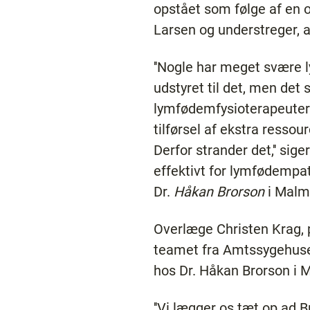
opstået som følge af en op
Larsen og understreger, 
''Nogle har meget svære l
udstyret til det, men det
lymfødemfysioterapeuter i
tilførsel af ekstra resso
Derfor strander det,'' si
effektivt for lymfødempat
Dr.
Håkan Brorson
i Malmø
Overlæge Christen Krag, 
teamet fra Amtssygehuset 
hos Dr. Håkan Brorson i M
''Vi lægger os tæt op ad 