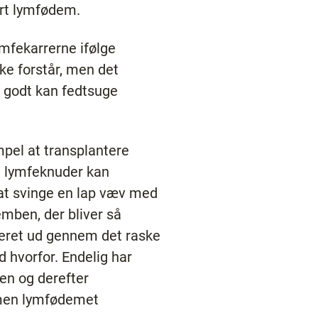
rt lymfødem.
ymfekarrerne ifølge
ke forstår, men det
jo godt kan fedtsuge
mpel at transplantere
ye lymfeknuder kan
 at svinge en lap væv med
mben, der bliver så
neret ud gennem det raske
 hvorfor. Endelig har
en og derefter
, men lymfødemet