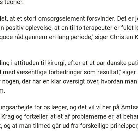
 teorier.
 det, at et stort omsorgselement forsvinder. Det er
 positiv oplevelse, at en til to terapeuter er fuldt
ode råd gennem en lang periode,'' siger Christen
ing i attituden til kirurgi, efter at et par danske pa
d med væsentlige forbedringer som resultat,'' sige
er nogen, der har en klar oversigt over, hvordan ma
m.
dningsarbejde for os læger, og det vil vi her på Amt
ten Krag og fortæller, at et af problemerne er, at beh
 og at man tilmed går ud fra forskellige princippe