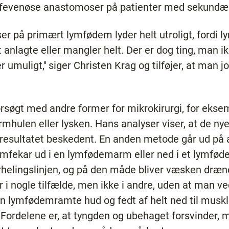
mfevenøse anastomoser på patienter med sekundæ
 på primært lymfødem lyder helt utroligt, fordi l
anlagte eller mangler helt. Der er dog ting, man ik
er umuligt,'' siger Christen Krag og tilføjer, at man 
rsøgt med andre former for mikrokirurgi, for ekse
rmhulen eller lysken. Hans analyser viser, at de n
r resultatet beskedent. En anden metode går ud på
ymfekar ud i en lymfødemarm eller ned i et lymføde
helingslinjen, og på den måde bliver væsken dræ
i nogle tilfælde, men ikke i andre, uden at man ved
en lymfødemramte hud og fedt af helt ned til muskl
. Fordelene er, at tyngden og ubehaget forsvinder