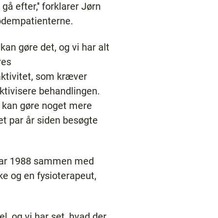
å efter,'' forklarer Jørn
fødempatienterne.
an gøre det, og vi har alt
res
aktivitet, som kræver
ektivisere behandlingen.
rt kan gøre noget mere
et par år siden besøgte
januar 1988 sammen med
ke og en fysioterapeut,
, og vi har set, hvad der