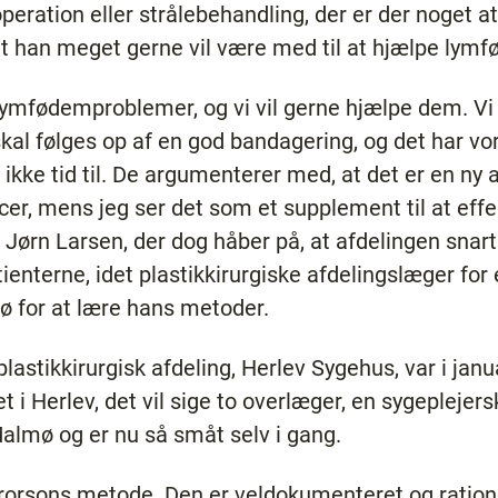
eration eller strålebehandling, der er der noget at g
at han meget gerne vil være med til at hjælpe lym
ymfødemproblemer, og vi vil gerne hjælpe dem. Vi k
 skal følges op af en god bandagering, og det har vo
kke tid til. De argumenterer med, at det er en ny 
urcer, mens jeg ser det som et supplement til at eff
ger Jørn Larsen, der dog håber på, at afdelingen sna
ienterne, idet plastikkirurgiske afdelingslæger for 
 for at lære hans metoder.
plastikkirurgisk afdeling, Herlev Sygehus, var i 
i Herlev, det vil sige to overlæger, en sygeplejers
almø og er nu så småt selv i gang.
Brorsons metode. Den er veldokumenteret og rationel