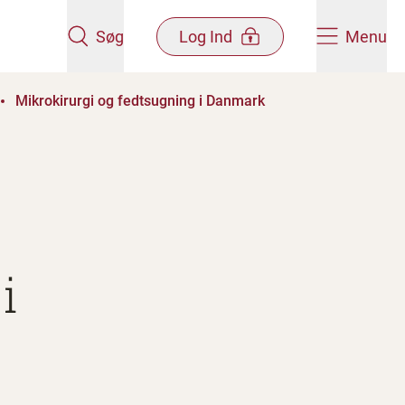
Søg
Log Ind
Menu
Mikrokirurgi og fedtsugning i Danmark
i