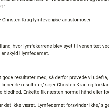
.''
te Christen Krag lymfevenøse anastomoser
lland, hvor lymfekarrene blev syet til venen tæt ve
 er skyld i lymfødemet.
lt gode resultater med, så derfor prøvede vi udefra
ignende resultater,'' siger Christen Krag og forklar
re blødhed. Enkelte fik næsten normal hånd eller fo
r det ikke været. Lymfødemet forsvinder ikke,'' sig