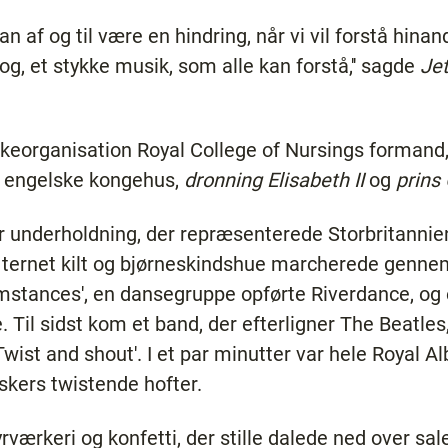
kan af og til være en hindring, når vi vil forstå hina
rog, et stykke musik, som alle kan forstå,'' sagde
Je
keorganisation Royal College of Nursings formand
et engelske kongehus,
dronning Elisabeth II
og
prins
r underholdning, der repræsenterede Storbritannie
i ternet kilt og bjørneskindshue marcherede gennem
mstances', en dansegruppe opførte Riverdance, og
. Til sidst kom et band, der efterligner The Beatle
ist and shout'. I et par minutter var hele Royal Alb
skers twistende hofter.
rværkeri og konfetti, der stille dalede ned over sa