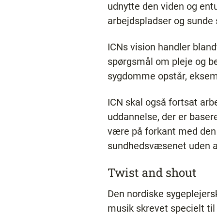
udnytte den viden og ent
arbejdspladser og sunde 
ICNs vision handler bland
spørgsmål om pleje og be
sygdomme opstår, eksempe
ICN skal også fortsat arb
uddannelse, der er baser
være på forkant med den 
sundhedsvæsenet uden at
Twist and shout
Den nordiske sygeplejers
musik skrevet specielt t