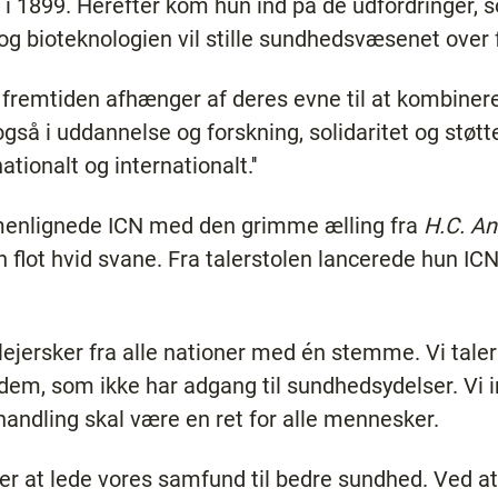
 i 1899. Herefter kom hun ind på de udfordringer, 
g bioteknologien vil stille sundhedsvæsenet over f
 i fremtiden afhænger af deres evne til at kombine
gså i uddannelse og forskning, solidaritet og støtte
tionalt og internationalt.''
menlignede ICN med den grimme ælling fra
H.C. A
en flot hvid svane. Fra talerstolen lancerede hun IC
eplejersker fra alle nationer med én stemme. Vi tale
e dem, som ikke har adgang til sundhedsydelser. Vi i
handling skal være en ret for alle mennesker.
r at lede vores samfund til bedre sundhed. Ved at