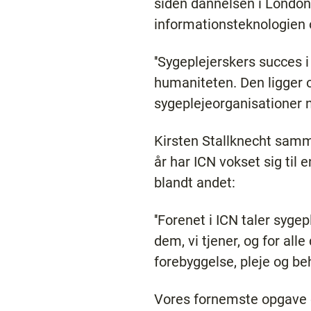
siden dannelsen i London
informationsteknologien o
''Sygeplejerskers succes
humaniteten. Den ligger o
sygeplejeorganisationer na
Kirsten Stallknecht sam
år har ICN vokset sig til 
blandt andet:
''Forenet i ICN taler syg
dem, vi tjener, og for all
forebyggelse, pleje og be
Vores fornemste opgave e