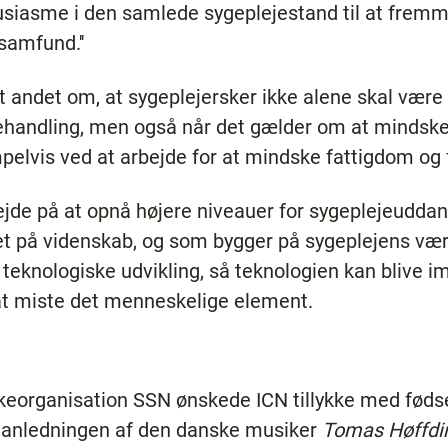
usiasme i den samlede sygeplejestand til at frem
samfund.''
t andet om, at sygeplejersker ikke alene skal være
handling, men også når det gælder om at mindske å
lvis ved at arbejde for at mindske fattigdom og 
ejde på at opnå højere niveauer for sygeplejeuddann
et på videnskab, og som bygger på sygeplejens værd
teknologiske udvikling, så teknologien kan blive i
 miste det menneskelige element.
keorganisation SSN ønskede ICN tillykke med fød
il anledningen af den danske musiker
Tomas Høffdi