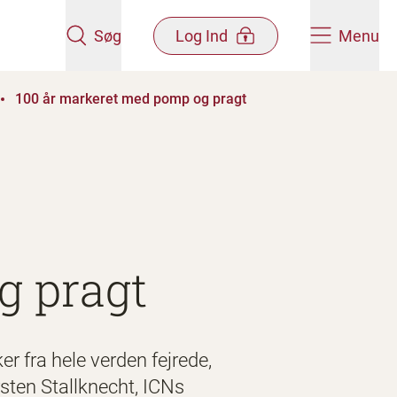
Søg
Log Ind
Menu
100 år markeret med pomp og pragt
g pragt
r fra hele verden fejrede,
rsten Stallknecht, ICNs