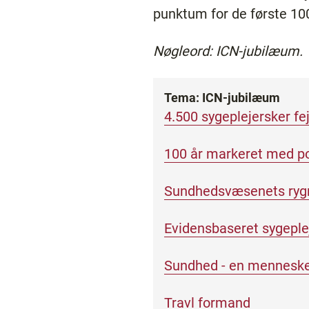
punktum for de første 100
Nøgleord: ICN-jubilæum.
Tema: ICN-jubilæum
4.500 sygeplejersker f
100 år markeret med p
Sundhedsvæsenets ryg
Evidensbaseret sygeple
Sundhed - en mennesk
Travl formand