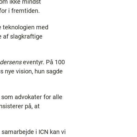
som ikke mindst
or i fremtiden.
re teknologien med
 af slagkraftige
ndersens
eventyr. På 100
Ns nye vision, hun sagde
r som advokater for alle
nsisterer på, at
 samarbejde i ICN kan vi