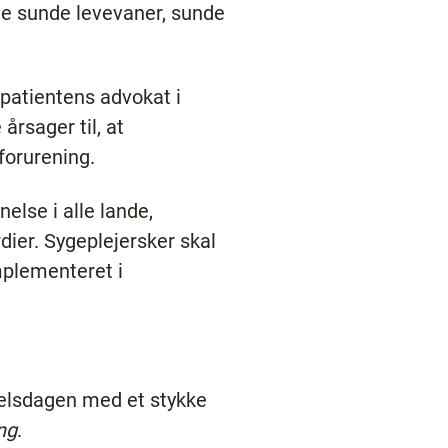
me sunde levevaner, sunde
 patientens advokat i
rsager til, at
forurening.
else i alle lande,
ier. Sygeplejersker skal
mplementeret i
selsdagen med et stykke
ng
.