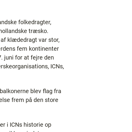
andske folkedragter,
hollandske træsko.
af klædedragt var stor,
erdens fem kontinenter
juni for at fejre den
erskeorganisations, ICNs,
balkonerne blev flag fra
else frem på den store
r i ICNs historie op