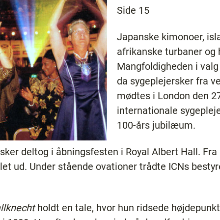
Side 15
Japanske kimonoer, isl
afrikanske turbaner og 
Mangfoldigheden i valg 
da sygeplejersker fra v
mødtes i London den 27. 
internationale sygeplej
100-års jubilæum.
ker deltog i åbningsfesten i Royal Albert Hall. Fra 
et ud. Under stående ovationer trådte ICNs bestyr
llknecht
holdt en tale, hvor hun ridsede højdepunkte