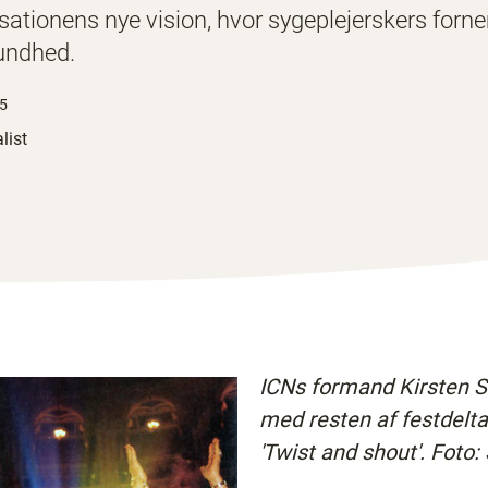
ationens nye vision, hvor sygeplejerskers forn
sundhed.
15
list
ICNs formand Kirsten St
med resten af festdelta
'Twist and shout'. Foto