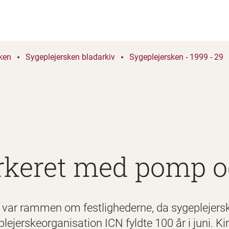
ken
Sygeplejersken bladarkiv
Sygeplejersken - 1999 - 29
rkeret med pomp o
 var rammen om festlighederne, da sygeplejerske
plejerskeorganisation ICN fyldte 100 år i juni. Ki