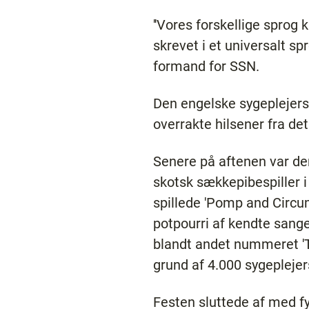
''Vores forskellige sprog 
skrevet i et universalt sp
formand for SSN.
Den engelske sygeplejers
overrakte hilsener fra d
Senere på aftenen var de
skotsk sækkepibespiller 
spillede 'Pomp and Circu
potpourri af kendte sange
blandt andet nummeret 'Tw
grund af 4.000 sygeplejer
Festen sluttede af med fy