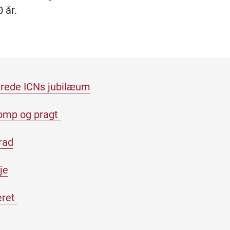
 år.
ejrede ICNs jubilæum
omp og pragt
rad
je
eret