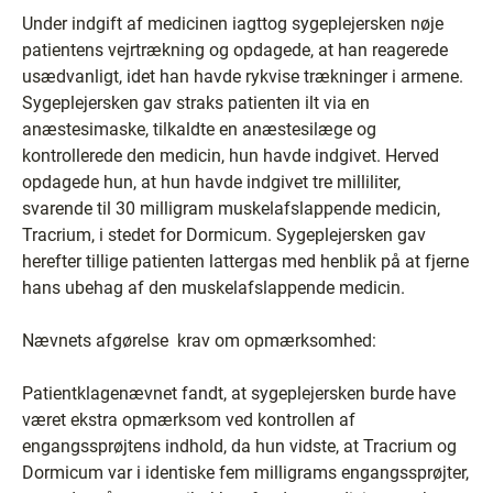
Under indgift af medicinen iagttog sygeplejersken nøje
patientens vejrtrækning og opdagede, at han reagerede
usædvanligt, idet han havde rykvise trækninger i armene.
Sygeplejersken gav straks patienten ilt via en
anæstesimaske, tilkaldte en anæstesilæge og
kontrollerede den medicin, hun havde indgivet. Herved
opdagede hun, at hun havde indgivet tre milliliter,
svarende til 30 milligram muskelafslappende medicin,
Tracrium, i stedet for Dormicum. Sygeplejersken gav
herefter tillige patienten lattergas med henblik på at fjerne
hans ubehag af den muskelafslappende medicin.
Nævnets afgørelse ­ krav om opmærksomhed:
Patientklagenævnet fandt, at sygeplejersken burde have
været ekstra opmærksom ved kontrollen af
engangssprøjtens indhold, da hun vidste, at Tracrium og
Dormicum var i identiske fem milligrams engangssprøjter,