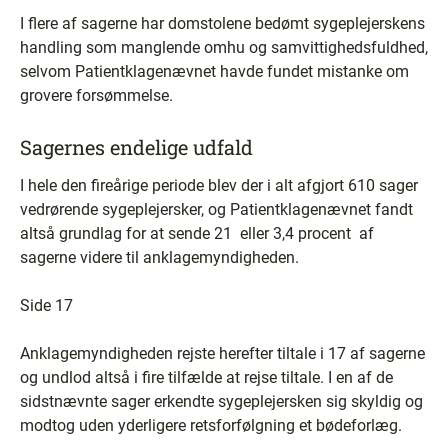
I flere af sagerne har domstolene bedømt sygeplejerskens
handling som manglende omhu og samvittighedsfuldhed,
selvom Patientklagenævnet havde fundet mistanke om
grovere forsømmelse.
Sagernes endelige udfald
I hele den fireårige periode blev der i alt afgjort 610 sager
vedrørende sygeplejersker, og Patientklagenævnet fandt
altså grundlag for at sende 21 ­ eller 3,4 procent ­ af
sagerne videre til anklagemyndigheden.
Side 17
Anklagemyndigheden rejste herefter tiltale i 17 af sagerne
og undlod altså i fire tilfælde at rejse tiltale. I en af de
sidstnævnte sager erkendte sygeplejersken sig skyldig og
modtog uden yderligere retsforfølgning et bødeforlæg.