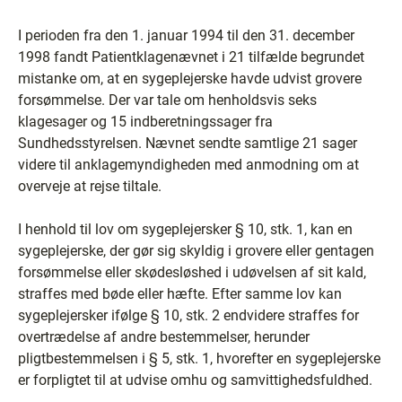
I perioden fra den 1. januar 1994 til den 31. december
1998 fandt Patientklagenævnet i 21 tilfælde begrundet
mistanke om, at en sygeplejerske havde udvist grovere
forsømmelse. Der var tale om henholdsvis seks
klagesager og 15 indberetningssager fra
Sundhedsstyrelsen. Nævnet sendte samtlige 21 sager
videre til anklagemyndigheden med anmodning om at
overveje at rejse tiltale.
I henhold til lov om sygeplejersker § 10, stk. 1, kan en
sygeplejerske, der gør sig skyldig i grovere eller gentagen
forsømmelse eller skødesløshed i udøvelsen af sit kald,
straffes med bøde eller hæfte. Efter samme lov kan
sygeplejersker ifølge § 10, stk. 2 endvidere straffes for
overtrædelse af andre bestemmelser, herunder
pligtbestemmelsen i § 5, stk. 1, hvorefter en sygeplejerske
er forpligtet til at udvise omhu og samvittighedsfuldhed.