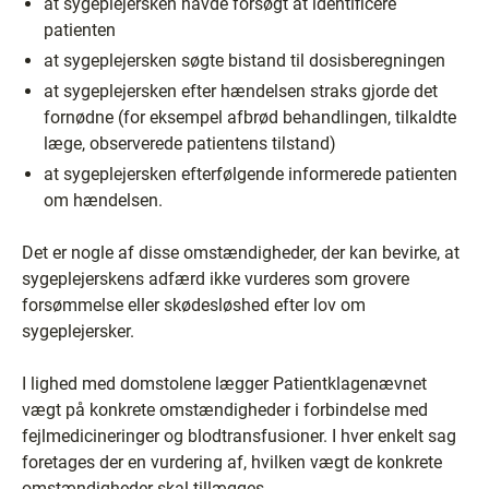
at sygeplejersken havde forsøgt at identificere
patienten
at sygeplejersken søgte bistand til dosisberegningen
at sygeplejersken efter hændelsen straks gjorde det
fornødne (for eksempel afbrød behandlingen, tilkaldte
læge, observerede patientens tilstand)
at sygeplejersken efterfølgende informerede patienten
om hændelsen.
Det er nogle af disse omstændigheder, der kan bevirke, at
sygeplejerskens adfærd ikke vurderes som grovere
forsømmelse eller skødesløshed efter lov om
sygeplejersker.
I lighed med domstolene lægger Patientklagenævnet
vægt på konkrete omstændigheder i forbindelse med
fejlmedicineringer og blodtransfusioner. I hver enkelt sag
foretages der en vurdering af, hvilken vægt de konkrete
omstændigheder skal tillægges.