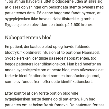
1, og at hun havde tilsluttet blodposerne uden at sikre sig,
at disses oplysninger om persondata stemte overens med
patienternes data. På denne baggrund fandt byretten, at
sygeplejersken ikke havde udvist tilstrækkelig omhu.
Sygeplejersken blev idømt en bøde på 1.500 kroner.
Nabopatientens blod
En patient, der kastede blod op og havde faldende
blodtryk, fik ordineret infusion af to portioner Haemacel.
Sygeplejersken, der tillige passede nabopatienten, tog
begge patienters identifikationskort. Hun bad herefter en
anden sygeplejerske om at hente blod, men afleverede det
forkerte identifikationskort samt en transfusionsjournal,
som blev fundet frem efter dette identifikationskort.
Efter kontrol af den første portion blod ville
sygeplejersken sætte denne op til patienten. Hun bad
patienten om at bekræfte sit fornavn. Da patienten fortsat