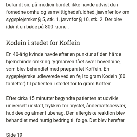
befandt sig på medicinbordet, ikke havde udvist den
fornødne omhu og samvittighedsfuldhed, jævnfør lov om
sygeplejersker § 5, stk. 1, jævnfør § 10, stk. 2. Der blev
idømt en bøde på 800 kroner.
Kodein i stedet for Koffein
En 40-årig kvinde havde efter en punktur af den hårde
hjernehinde omkring rygmarven fået svær hovedpine,
som blev behandlet med præparatet Koffein. En
sygeplejerske udleverede ved en fejl to gram Kodein (80
tabletter) til patienten i stedet for to gram Koffein.
Efter cirka 15 minutter begyndte patienten at udvikle
universelt udslæt, trykken for brystet, åndedrætsbesvær,
hudkløe og alment ubehag. Den allergiske reaktion blev
behandlet med hurtig bedring til følge. Det blev herefter
Side 19