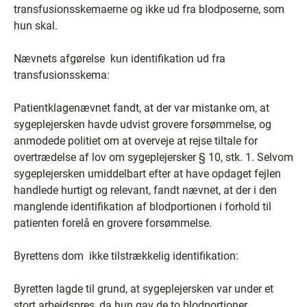
transfusionsskemaerne og ikke ud fra blodposerne, som
hun skal.
Nævnets afgørelse ­ kun identifikation ud fra
transfusionsskema:
Patientklagenævnet fandt, at der var mistanke om, at
sygeplejersken havde udvist grovere forsømmelse, og
anmodede politiet om at overveje at rejse tiltale for
overtrædelse af lov om sygeplejersker § 10, stk. 1. Selvom
sygeplejersken umiddelbart efter at have opdaget fejlen
handlede hurtigt og relevant, fandt nævnet, at der i den
manglende identifikation af blodportionen i forhold til
patienten forelå en grovere forsømmelse.
Byrettens dom ­ ikke tilstrækkelig identifikation:
Byretten lagde til grund, at sygeplejersken var under et
stort arbejdspres, da hun gav de to blodportioner.