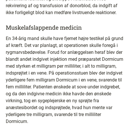
rekvirering af og transfusion af donorblod, da indgift af
ikke forligeligt blod kan medføre livstruende reaktioner.
Muskelafslappende medicin
En 34-årig mand skulle have fjernet højre testikel på grund
af kræft. Det var planlagt, at operationen skulle foregå i
rygmarvsbedøvelse. Forud for anlæggelsen heraf blev der
blandt andet indgivet injektion med præparatet Dormicum
med styrken et milligram per milliliter, i alt to milligram,
indsprøjtet i en vene. På operationsstuen blev der indgivet
yderligere fem milligram Dormicum i en vene, svarende til
fem milliliter. Patienten ønskede at sove under indgrebet,
og da den indgivne medicin ikke havde den ønskede
virkning, tog en sygeplejerske en ny sprøjte fra
anæstesibordet og indsprøjtede, hvad hun mente var
yderligere tre milligram, svarende til tre milliliter
Dormicum.