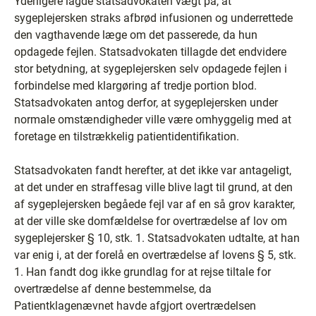
Yderligere lagde statsadvokaten vægt på, at
sygeplejersken straks afbrød infusionen og underrettede
den vagthavende læge om det passerede, da hun
opdagede fejlen. Statsadvokaten tillagde det endvidere
stor betydning, at sygeplejersken selv opdagede fejlen i
forbindelse med klargøring af tredje portion blod.
Statsadvokaten antog derfor, at sygeplejersken under
normale omstændigheder ville være omhyggelig med at
foretage en tilstrækkelig patientidentifikation.
Statsadvokaten fandt herefter, at det ikke var antageligt,
at det under en straffesag ville blive lagt til grund, at den
af sygeplejersken begåede fejl var af en så grov karakter,
at der ville ske domfældelse for overtrædelse af lov om
sygeplejersker § 10, stk. 1. Statsadvokaten udtalte, at han
var enig i, at der forelå en overtrædelse af lovens § 5, stk.
1. Han fandt dog ikke grundlag for at rejse tiltale for
overtrædelse af denne bestemmelse, da
Patientklagenævnet havde afgjort overtrædelsen