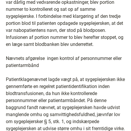
var dårlig med vedvarende opkastninger, blev portion
nummer to kontrolleret og sat op af samme
sygeplejerske. I forbindelse med klargøring af den tredje
portion blod til patienten opdagede sygeplejersken, at det
var nabopatientens navn, der stod på blodposen.
Infusionen af portion nummer to blev herefter stoppet, og
en læge samt blodbanken blev underrettet.
Nævnets afgørelse ­ ingen kontrol af personnummer eller
patientarmbånd
Patientklagenævnet lagde vægt på, at sygeplejersken ikke
gennemførte en regelret patientidentifikation inden
blodtransfusionen, da hun ikke kontrollerede
personnummer eller patientarmbåndet. På denne
baggrund fandt nævnet, at sygeplejersken havde udvist
manglende omhu og samvittighedsfuldhed, jævnfør lov
om sygeplejersker § 5, stk. 1, og indskærpede
sygeplejersken at udvise større omhu i sit fremtidige virke.