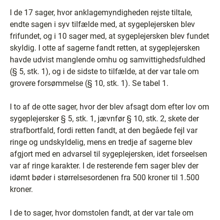
I de 17 sager, hvor anklagemyndigheden rejste tiltale,
endte sagen i syv tilfælde med, at sygeplejersken blev
frifundet, og i 10 sager med, at sygeplejersken blev fundet
skyldig. I otte af sagerne fandt retten, at sygeplejersken
havde udvist manglende omhu og samvittighedsfuldhed
(§ 5, stk. 1), og i de sidste to tilfælde, at der var tale om
grovere forsømmelse (§ 10, stk. 1). Se tabel 1.
I to af de otte sager, hvor der blev afsagt dom efter lov om
sygeplejersker § 5, stk. 1, jævnfør § 10, stk. 2, skete der
strafbortfald, fordi retten fandt, at den begåede fejl var
ringe og undskyldelig, mens en tredje af sagerne blev
afgjort med en advarsel til sygeplejersken, idet forseelsen
var af ringe karakter. I de resterende fem sager blev der
idømt bøder i størrelsesordenen fra 500 kroner til 1.500
kroner.
I de to sager, hvor domstolen fandt, at der var tale om