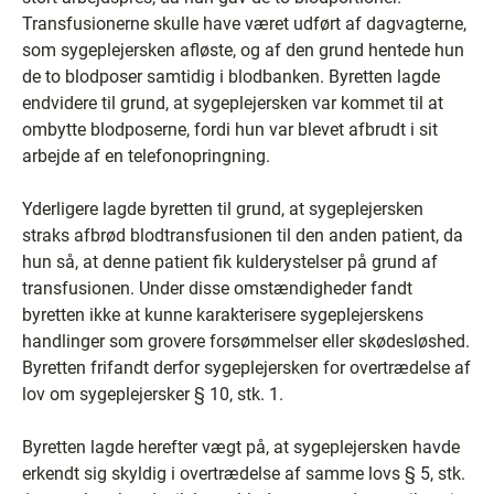
Transfusionerne skulle have været udført af dagvagterne,
som sygeplejersken afløste, og af den grund hentede hun
de to blodposer samtidig i blodbanken. Byretten lagde
endvidere til grund, at sygeplejersken var kommet til at
ombytte blodposerne, fordi hun var blevet afbrudt i sit
arbejde af en telefonopringning.
Yderligere lagde byretten til grund, at sygeplejersken
straks afbrød blodtransfusionen til den anden patient, da
hun så, at denne patient fik kulderystelser på grund af
transfusionen. Under disse omstændigheder fandt
byretten ikke at kunne karakterisere sygeplejerskens
handlinger som grovere forsømmelser eller skødesløshed.
Byretten frifandt derfor sygeplejersken for overtrædelse af
lov om sygeplejersker § 10, stk. 1.
Byretten lagde herefter vægt på, at sygeplejersken havde
erkendt sig skyldig i overtrædelse af samme lovs § 5, stk.