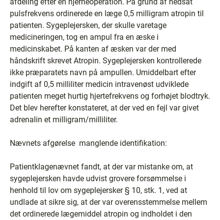
afdeling efter en hjerneoperation. På grund af nedsat
pulsfrekvens ordinerede en læge 0,5 milligram atropin til
patienten. Sygeplejersken, der skulle varetage
medicineringen, tog en ampul fra en æske i
medicinskabet. På kanten af æsken var der med
håndskrift skrevet Atropin. Sygeplejersken kontrollerede
ikke præparatets navn på ampullen. Umiddelbart efter
indgift af 0,5 milliliter medicin intravenøst udviklede
patienten meget hurtig hjertefrekvens og forhøjet blodtryk.
Det blev herefter konstateret, at der ved en fejl var givet
adrenalin et milligram/milliliter.
Nævnets afgørelse ­ manglende identifikation:
Patientklagenævnet fandt, at der var mistanke om, at
sygeplejersken havde udvist grovere forsømmelse i
henhold til lov om sygeplejersker § 10, stk. 1, ved at
undlade at sikre sig, at der var overensstemmelse mellem
det ordinerede lægemiddel atropin og indholdet i den