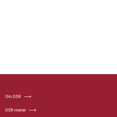
Om DSR
DSR mener