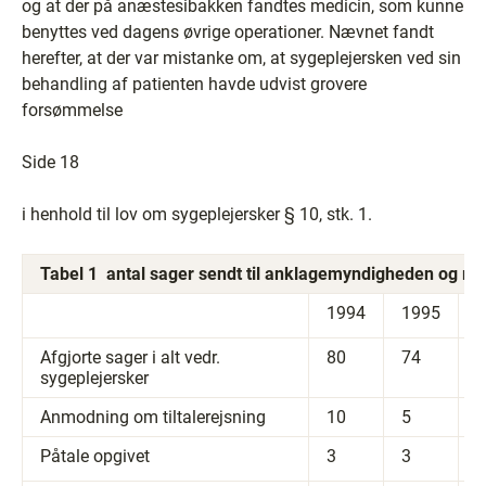
og at der på anæstesibakken fandtes medicin, som kunne
benyttes ved dagens øvrige operationer. Nævnet fandt
herefter, at der var mistanke om, at sygeplejersken ved sin
behandling af patienten havde udvist grovere
forsømmelse
Side 18
i henhold til lov om sygeplejersker § 10, stk. 1.
Tabel 1 ­ antal sager sendt til anklagemyndigheden og res
1994
1995
1
Afgjorte sager i alt vedr.
80
74
6
sygeplejersker
Anmodning om tiltalerejsning
10
5
3
Påtale opgivet
3
3