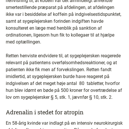
henvisning til, at kodein var det almindeligt anvendte
smertestillende præparat på afdelingen, at afdelingen
ikke var i besiddelse af koffein på indgivelsestidspunktet,
samt at sygeplejersken forinden indgiften havde
konsulteret en læge med henblik på sanktion af
ordinationen, ligesom hun fik to kollegaer til at hjælpe
med optællingen.
Retten henviste endvidere til, at sygeplejersken reagerede
relevant på patientens overfølsomhedsreaktioner, og at
patienten ikke fik men af forvekslingen. Retten fandt
imidlertid, at sygeplejersken burde have reageret på
indgivelsen af det meget høje antal ­ 80 ­ tabletter, hvorfor
hun blev idømt en bøde på 500 kroner for overtrædelse af
lov om sygeplejersker § 5, stk. 1, jævnfør § 10, stk. 2.
Adrenalin i stedet for atropin
En 58-årig kvinde var indlagt på en intensiv neurokirurgisk