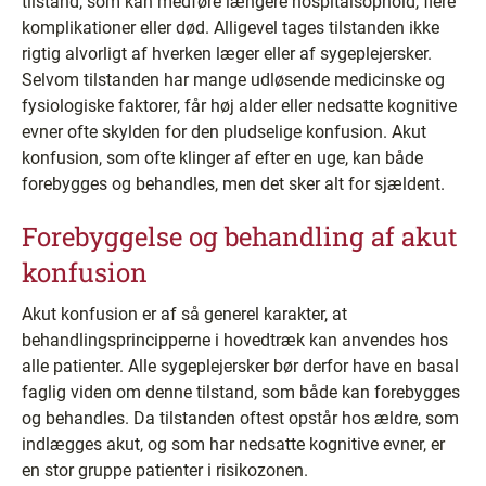
tilstand, som kan medføre længere hospitalsophold, flere
komplikationer eller død. Alligevel tages tilstanden ikke
rigtig alvorligt af hverken læger eller af sygeplejersker.
Selvom tilstanden har mange udløsende medicinske og
fysiologiske faktorer, får høj alder eller nedsatte kognitive
evner ofte skylden for den pludselige konfusion. Akut
konfusion, som ofte klinger af efter en uge, kan både
forebygges og behandles, men det sker alt for sjældent.
Forebyggelse og behandling af akut
konfusion
Akut konfusion er af så generel karakter, at
behandlingsprincipperne i hovedtræk kan anvendes hos
alle patienter. Alle sygeplejersker bør derfor have en basal
faglig viden om denne tilstand, som både kan forebygges
og behandles. Da tilstanden oftest opstår hos ældre, som
indlægges akut, og som har nedsatte kognitive evner, er
en stor gruppe patienter i risikozonen.