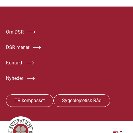
Om DSR
DSR mener
Kontakt
Nyheder
TR-kompasset
Sygeplejeetisk Råd