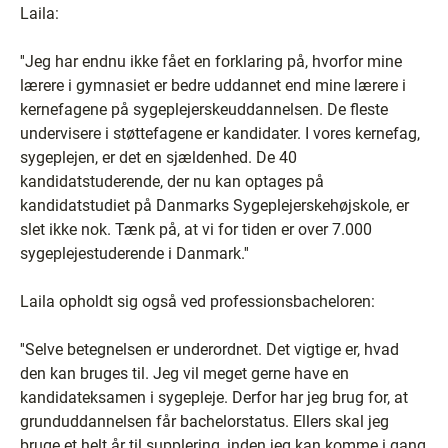
Laila:
''Jeg har endnu ikke fået en forklaring på, hvorfor mine
lærere i gymnasiet er bedre uddannet end mine lærere i
kernefagene på sygeplejerskeuddannelsen. De fleste
undervisere i støttefagene er kandidater. I vores kernefag,
sygeplejen, er det en sjældenhed. De 40
kandidatstuderende, der nu kan optages på
kandidatstudiet på Danmarks Sygeplejerskehøjskole, er
slet ikke nok. Tænk på, at vi for tiden er over 7.000
sygeplejestuderende i Danmark.''
Laila opholdt sig også ved professionsbacheloren:
''Selve betegnelsen er underordnet. Det vigtige er, hvad
den kan bruges til. Jeg vil meget gerne have en
kandidateksamen i sygepleje. Derfor har jeg brug for, at
grunduddannelsen får bachelorstatus. Ellers skal jeg
bruge et helt år til supplering, inden jeg kan komme i gang