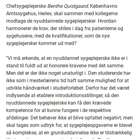
Chefsygeplejerske
Benthe Quistgaard
, Københavns
Amtssygehus, Herlev, skal sammen med kollegerne
modtage de nyuddannede sygeplejersker. Hvordan
harmonerer de krav, der stilles i dag fra patienterne og
sygehusene, med de kvalifikationer, som de nye
sygeplejersker kommer ud med?
''Vi må erkende, at en nyuddannet sygeplejerske ikke er i
stand til fuldt ud at honorere kravene med det samme.
Men det er der ikke noget unaturligt i. Den studerende har
ikke som i mesterlærens tid haft samme mulighed for at
udvikle håndværket i studieforløbet. Derfor har det været
indlysende at etablere introduktionsstillinger, så den
nyuddannede sygeplejerske kan få den krævede
kompetence for at kunne fungere i de respektive
afdelinger. Det behøver ikke at blive opfattet negativt, men
skal tages som udtryk for, at sygeplejeopgaverne er blevet
så komplekse, at en grunduddannelse ikke er tilstrækkelig