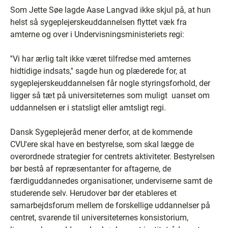
Som Jette Søe lagde Aase Langvad ikke skjul på, at hun
helst så sygeplejerskeuddannelsen flyttet væk fra
amterne og over i Undervisningsministeriets regi:
''Vi har ærlig talt ikke været tilfredse med amternes
hidtidige indsats,'' sagde hun og plæderede for, at
sygeplejerskeuddannelsen får nogle styringsforhold, der
ligger så tæt på universiteternes som muligt ­ uanset om
uddannelsen er i statsligt eller amtsligt regi.
Dansk Sygeplejeråd mener derfor, at de kommende
CVU'ere skal have en bestyrelse, som skal lægge de
overordnede strategier for centrets aktiviteter. Bestyrelsen
bør bestå af repræsentanter for aftagerne, de
færdiguddannedes organisationer, underviserne samt de
studerende selv. Herudover bør der etableres et
samarbejdsforum mellem de forskellige uddannelser på
centret, svarende til universiteternes konsistorium,