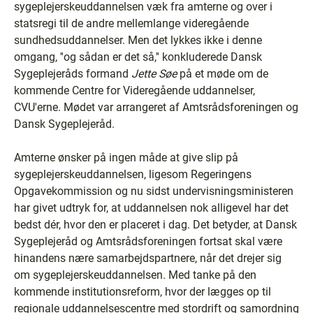
sygeplejerskeuddannelsen væk fra amterne og over i
statsregi til de andre mellemlange videregående
sundhedsuddannelser. Men det lykkes ikke i denne
omgang, ''og sådan er det så,'' konkluderede Dansk
Sygeplejeråds formand
Jette Søe
på et møde om de
kommende Centre for Videregående uddannelser,
CVU'erne. Mødet var arrangeret af Amtsrådsforeningen og
Dansk Sygeplejeråd.
Amterne ønsker på ingen måde at give slip på
sygeplejerskeuddannelsen, ligesom Regeringens
Opgavekommission og nu sidst undervisningsministeren
har givet udtryk for, at uddannelsen nok alligevel har det
bedst dér, hvor den er placeret i dag. Det betyder, at Dansk
Sygeplejeråd og Amtsrådsforeningen fortsat skal være
hinandens nære samarbejdspartnere, når det drejer sig
om sygeplejerskeuddannelsen. Med tanke på den
kommende institutionsreform, hvor der lægges op til
regionale uddannelsescentre med stordrift og samordning