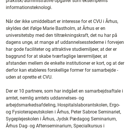
praktisk/administrative opgaver som eksempelvis
informationsteknologi.
Når der ikke umiddelbart er interesse for et CVU i Århus,
skyldes det ifølge Marie Bastholm, at Århus er en
universitetsby med den tiltrækningskraft, det nu har på
dagens unge, at mange af uddannelsesstederne i forvejen
har gode faciliteter og attraktive studiemiljøer, at der er
baggrund for at skabe tværfaglige lærermiljøer, at
afstanden mellem de enkelte institutioner er kort, og at der
derfor kan etableres forskellige former for samarbejde ­
uden at oprette et CVU.
Der er 10 partnere, som har indgået en samarbejdsaftale i
amtet, nemlig amtets uddannelses- og
arbejdsmarkedsafdeling, Hospitalslaborantskolen, Ergo-
og Fysioterapeutskolen i Århus, Peter Sabroe Seminariet,
Sygeplejeskolen i Århus, Jydsk Pædagog Seminarium,
Århus Dag- og Aftenseminarium, Specialkursus i