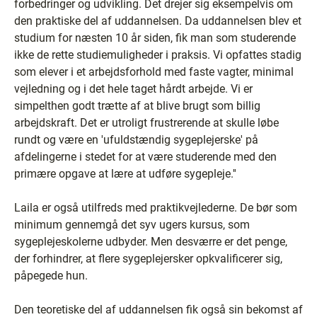
forbedringer og udvikling. Det drejer sig eksempelvis om
den praktiske del af uddannelsen. Da uddannelsen blev et
studium for næsten 10 år siden, fik man som studerende
ikke de rette studiemuligheder i praksis. Vi opfattes stadig
som elever i et arbejdsforhold med faste vagter, minimal
vejledning og i det hele taget hårdt arbejde. Vi er
simpelthen godt trætte af at blive brugt som billig
arbejdskraft. Det er utroligt frustrerende at skulle løbe
rundt og være en 'ufuldstændig sygeplejerske' på
afdelingerne i stedet for at være studerende med den
primære opgave at lære at udføre sygepleje.''
Laila er også utilfreds med praktikvejlederne. De bør som
minimum gennemgå det syv ugers kursus, som
sygeplejeskolerne udbyder. Men desværre er det penge,
der forhindrer, at flere sygeplejersker opkvalificerer sig,
påpegede hun.
Den teoretiske del af uddannelsen fik også sin bekomst af