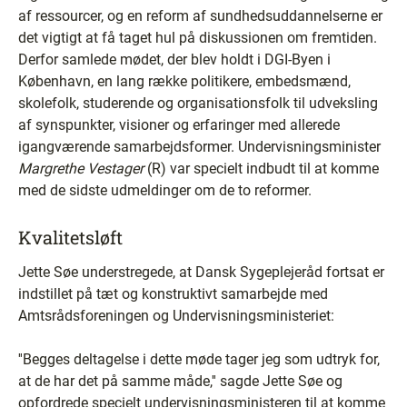
af ressourcer, og en reform af sundhedsuddannelserne er
det vigtigt at få taget hul på diskussionen om fremtiden.
Derfor samlede mødet, der blev holdt i DGI-Byen i
København, en lang række politikere, embedsmænd,
skolefolk, studerende og organisationsfolk til udveksling
af synspunkter, visioner og erfaringer med allerede
igangværende samarbejdsformer. Undervisningsminister
Margrethe Vestager
(R) var specielt indbudt til at komme
med de sidste udmeldinger om de to reformer.
Kvalitetsløft
Jette Søe understregede, at Dansk Sygeplejeråd fortsat er
indstillet på tæt og konstruktivt samarbejde med
Amtsrådsforeningen og Undervisningsministeriet:
''Begges deltagelse i dette møde tager jeg som udtryk for,
at de har det på samme måde,'' sagde Jette Søe og
opfordrede specielt undervisningsministeren til at komme