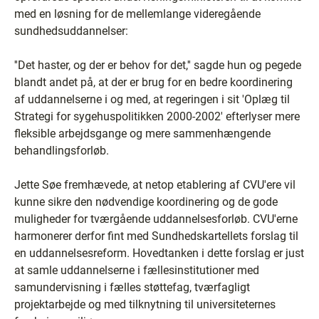
med en løsning for de mellemlange videregående
sundhedsuddannelser:
''Det haster, og der er behov for det,'' sagde hun og pegede
blandt andet på, at der er brug for en bedre koordinering
af uddannelserne i og med, at regeringen i sit 'Oplæg til
Strategi for sygehuspolitikken 2000-2002' efterlyser mere
fleksible arbejdsgange og mere sammenhængende
behandlingsforløb.
Jette Søe fremhævede, at netop etablering af CVU'ere vil
kunne sikre den nødvendige koordinering og de gode
muligheder for tværgående uddannelsesforløb. CVU'erne
harmonerer derfor fint med Sundhedskartellets forslag til
en uddannelsesreform. Hovedtanken i dette forslag er just
at samle uddannelserne i fællesinstitutioner med
samundervisning i fælles støttefag, tværfagligt
projektarbejde og med tilknytning til universiteternes