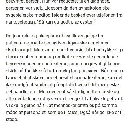
bekymret person. Hun var reduceret til en diagnose,
personen var væk. Ligesom da den gynækologiske
sygeplejerske modtog følgende besked over telefonen fra
narkoselægen: ''Så kan du godt præ cysten.''
Da journaler og plejeplaner blev tilgængelige for
patienterne, måtte der nødvendigvis ske noget med
skriftsproget. Man var simpelthen nødt til at udtrykke sig i
et mere sobert sprog og undlade de værste nedladende
bemærkninger om patienterne, som man jævnligt kunne
støde på for ikke så forfærdelig lang tid siden. Når man er
tvunget til at skrive noget positivt om patienterne, kan det
ikke undgå at smitte af på opfattelsen af det menneske,
det handler om. Men der er altså stadig indforståede og
ofte nedladende udtryk, som trænger til at blive luget væk.
Vi skulle gerne nå til, at mennesker omtales på samme
måde af personalet, som de tiltales. Også når de ikke er til
stede.