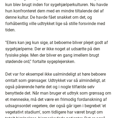
kun blev brugt inden for sygehjælperkulturen. Nu havde
hun konfronteret dem med en mindre tiltalende del af
denne kultur. De havde fået snakket om det, og
forhåbentlig ville udtrykket lige så stille forsvinde med
tiden.
''Ellers kan jeg kun sige, at beboerne bliver plejet godt af
sygehjælperne. Der er ikke noget at udsætte på den
fysiske pleje. Men der bliver en gang imellem brugt
stødende ord,'' fortalte sygeplejersken.
Det var for eksempel ikke ualmindeligt at høre beboere
omtalt som grønsager. Udtrykket var så almindeligt, at
også pårørende hørte det og i nogle tilfælde selv
benyttede det. Når man bruger et udtryk som grønsag om
et menneske, må det være en frimodig fordanskning af
udsagnsordet vegetere, der også går igen i begrebet 'et
vegetativt stadium', som tidligere har været brugt om