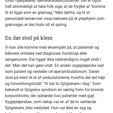
totalt hjælpeløse, hjerneskadede patienter. Det er også
helt almindeligt at høre folk sige, at de frygter at ''komme
til at ligge som en grønsag.'' Men derfra, og til at
personalet benævner visse beboere på et plejehjem som
grønsager, er der trods alt et spring.
En dør stod på klem
Vi kan alle komme med eksempler på, at patienter og
beboere omtales ved diagnoser, handicap eller
sengenumre. Der ligger ikke nødvendigvis noget ondt i
det. Men det kan gøre ondt. En anden sygeplejerske sad
som patient og ventede i et øjenambulatorium. Døren
stod på klem til et af ambulatorierne, hvorfra det lød højt
og forventningsfuldt: ''Vi har to Sjögrenere i dag.'' Som
bekendt er Sjögrens syndrom en særlig form for kronisk
konjunktivitis, der optræder hos patienter med gigt.
Sygeplejersken, som netop var en af de to ventende
Sjögrenere, blev nedslået. Hun var ikke en syg og