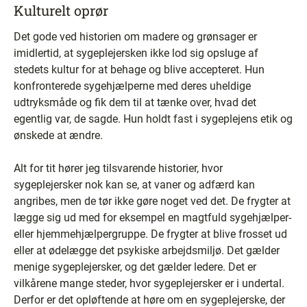
Kulturelt oprør
Det gode ved historien om madere og grønsager er
imidlertid, at sygeplejersken ikke lod sig opsluge af
stedets kultur for at behage og blive accepteret. Hun
konfronterede sygehjælperne med deres uheldige
udtryksmåde og fik dem til at tænke over, hvad det
egentlig var, de sagde. Hun holdt fast i sygeplejens etik og
ønskede at ændre.
Alt for tit hører jeg tilsvarende historier, hvor
sygeplejersker nok kan se, at vaner og adfærd kan
angribes, men de tør ikke gøre noget ved det. De frygter at
lægge sig ud med for eksempel en magtfuld sygehjælper-
eller hjemmehjælpergruppe. De frygter at blive frosset ud
eller at ødelægge det psykiske arbejdsmiljø. Det gælder
menige sygeplejersker, og det gælder ledere. Det er
vilkårene mange steder, hvor sygeplejersker er i undertal.
Derfor er det opløftende at høre om en sygeplejerske, der