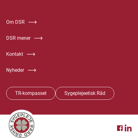
Om DSR
DSR mener
Kontakt
Nyheder
TR-kompasset
Sygeplejeetisk Råd