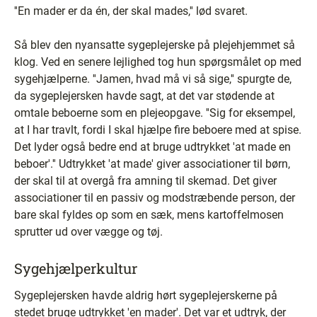
''En mader er da én, der skal mades,'' lød svaret.
Så blev den nyansatte sygeplejerske på plejehjemmet så
klog. Ved en senere lejlighed tog hun spørgsmålet op med
sygehjælperne. ''Jamen, hvad må vi så sige,'' spurgte de,
da sygeplejersken havde sagt, at det var stødende at
omtale beboerne som en plejeopgave. ''Sig for eksempel,
at I har travlt, fordi I skal hjælpe fire beboere med at spise.
Det lyder også bedre end at bruge udtrykket 'at made en
beboer'.'' Udtrykket 'at made' giver associationer til børn,
der skal til at overgå fra amning til skemad. Det giver
associationer til en passiv og modstræbende person, der
bare skal fyldes op som en sæk, mens kartoffelmosen
sprutter ud over vægge og tøj.
Sygehjælperkultur
Sygeplejersken havde aldrig hørt sygeplejerskerne på
stedet bruge udtrykket 'en mader'. Det var et udtryk, der