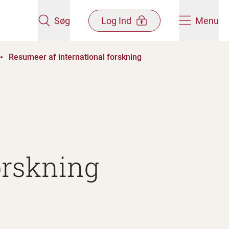
Søg
Log Ind
Menu
Resumeer af international forskning
orskning