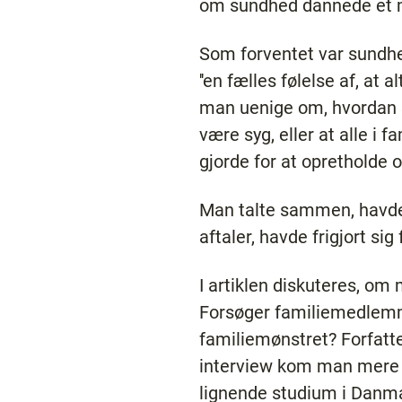
om sundhed dannede et mø
Som forventet var sundh
''en fælles følelse af, at a
man uenige om, hvordan s
være syg, eller at alle i 
gjorde for at opretholde 
Man talte sammen, havde lo
aftaler, havde frigjort si
I artiklen diskuteres, o
Forsøger familiemedlemme
familiemønstret? Forfatte
interview kom man mere i 
lignende studium i Danma