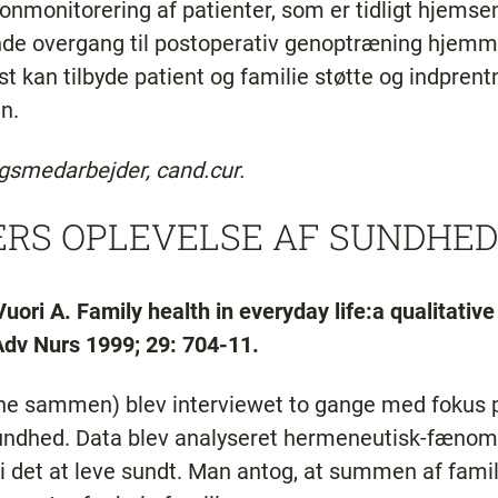
fonmonitorering af patienter, som er tidligt hjemsen
ende overgang til postoperativ genoptræning hjem
st kan tilbyde patient og familie støtte og indprent
en.
ngsmedarbejder, cand.cur.
ERS OPLEVELSE AF SUNDHED
uori A. Family health in everyday life:a qualitative
 Adv Nurs 1999; 29: 704-11.
sne sammen) blev interviewet to gange med fokus p
sundhed. Data blev analyseret hermeneutisk-fænome
 i det at leve sundt. Man antog, at summen af fa