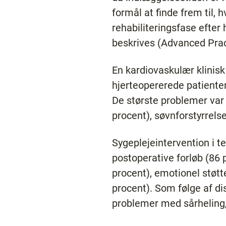
formål at finde frem til, 
rehabiliteringsfase efter
beskrives (Advanced Prac
En kardiovaskulær klinisk
hjerteopererede patienter
De største problemer var 
procent), søvnforstyrrels
Sygeplejeintervention i t
postoperative forløb (86 
procent), emotionel støtt
procent). Som følge af di
problemer med sårheling,