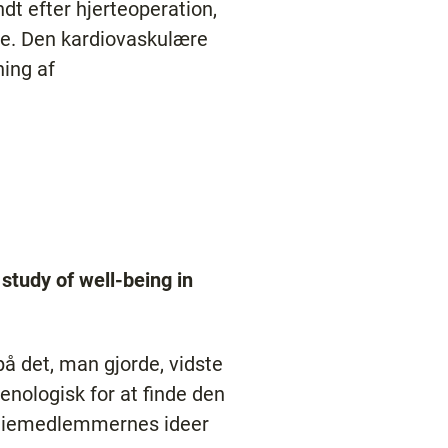
dt efter hjerteoperation,
me. Den kardiovaskulære
ning af
 study of well-being in
å det, man gjorde, vidste
nologisk for at finde den
miliemedlemmernes ideer