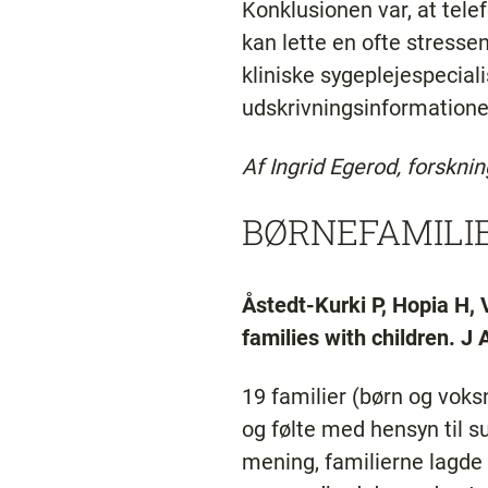
Konklusionen var, at tele
kan lette en ofte stress
kliniske sygeplejespeciali
udskrivningsinformation
Af Ingrid Egerod, forskni
BØRNEFAMILI
Åstedt-Kurki P, Hopia H, V
families with children. J
19 familier (børn og vok
og følte med hensyn til 
mening, familierne lagde