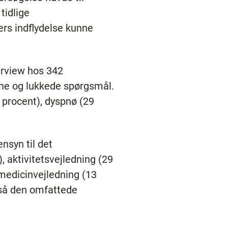
tidlige
ers indflydelse kunne
erview hos 342
bne og lukkede spørgsmål.
 procent), dyspnø (29
nsyn til det
, aktivitetsvejledning (29
 medicinvejledning (13
 så den omfattede