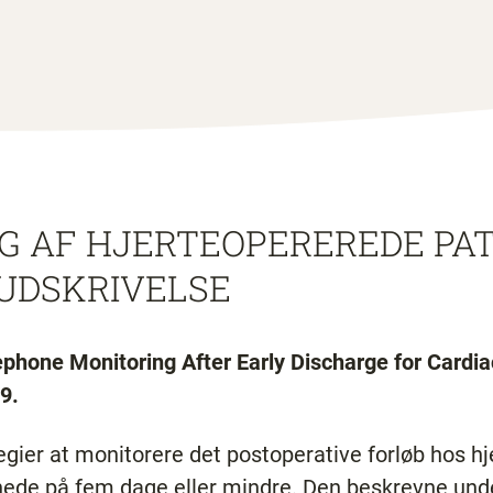
G AF HJERTEOPEREREDE PA
 UDSKRIVELSE
phone Monitoring After Early Discharge for Cardia
9.
tegier at monitorere det postoperative forløb hos h
nede på fem dage eller mindre. Den beskrevne unde