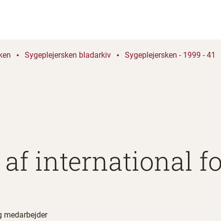
ken
Sygeplejersken bladarkiv
Sygeplejersken - 1999 - 41
af international f
ig medarbejder