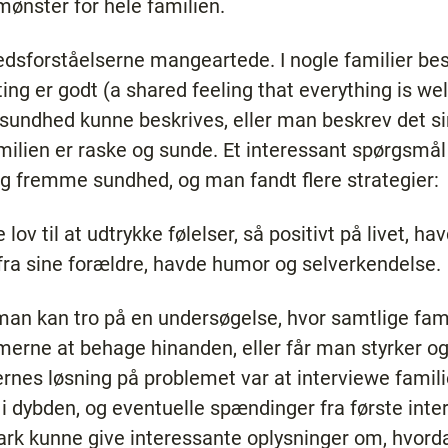
nster for hele familien.
edsforståelserne mangeartede. I nogle familier 
lting er godt (a shared feeling that everything is well
undhed kunne beskrives, eller man beskrev det s
familien er raske og sunde. Et interessant spørgsmål
og fremme sundhed, og man fandt flere strategier:
v til at udtrykke følelser, så positivt på livet, hav
g fra sine forældre, havde humor og selverkendelse.
m man kan tro på en undersøgelse, hvor samtlige f
rne at behage hinanden, eller får man styrker og
rnes løsning på problemet var at interviewe famili
dybden, og eventuelle spændinger fra første interv
rk kunne give interessante oplysninger om, hvord