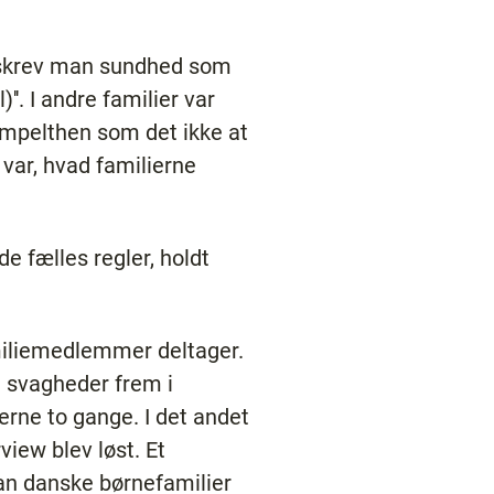
beskrev man sundhed som
)''. I andre familier var
impelthen som det ikke at
 var, hvad familierne
de fælles regler, holdt
amiliemedlemmer deltager.
 svagheder frem i
erne to gange. I det andet
iew blev løst. Et
an danske børnefamilier