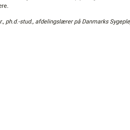
ære.
ur., ph.d.-stud., afdelingslærer på Danmarks Sygepl