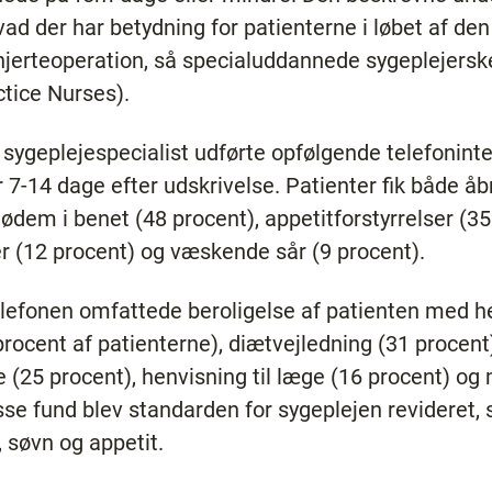
hvad der har betydning for patienterne i løbet af den 
 hjerteoperation, så specialuddannede sygeplejersk
tice Nurses).
 sygeplejespecialist udførte opfølgende telefonint
 7-14 dage efter udskrivelse. Patienter fik både å
ødem i benet (48 procent), appetitforstyrrelser (35
er (12 procent) og væskende sår (9 procent).
elefonen omfattede beroligelse af patienten med he
procent af patienterne), diætvejledning (31 procent)
e (25 procent), henvisning til læge (16 procent) og
sse fund blev standarden for sygeplejen revideret,
 søvn og appetit.