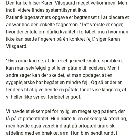
Den tanke hilser Karen Vilsgaard meget velkommen. Men
indtil videre findes systemtilsynet ikke.
Patientklagenævnets opgave er begrænset til at placere et
ansvar hos den enkelte fagperson. ''Det værste er sager,
hvor der er tale om dårlig kvalitet i forløbet, men hvor man
ikke kan sætte fingeren på én konkret fejl,'' siger Karen
Vilsgaard.
''Hvis man kan se, at der er et generelt kvalitetsproblem,
kan man selvfølgelig stile en påtale til ledelsen. Men i
andre sager kan der ske det, at man opdager, at en
sygeplejerske har begået en mindre fejl. Og så er der en
tendens til at give hende en påtale for at vise klageren, at
vi heller ikke synes, forløbet er godt.
Vi havde et eksempel for nylig, en meget syg patient, der
lå på et patienthotel. Hun hørte til en onkologisk afdeling,
men havde også været indlagt på ortopædkirurgisk
afdeling med en brækket arm. Hun blev sendt rundt i