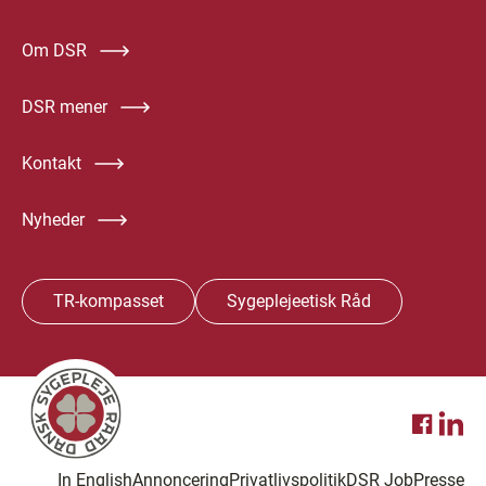
Om DSR
DSR mener
Kontakt
Nyheder
TR-kompasset
Sygeplejeetisk Råd
In English
Annoncering
Privatlivspolitik
DSR Job
Presse