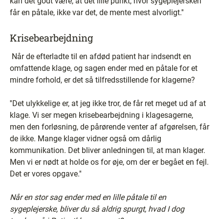
kan det godt være, at det lille punkt, hvor sygeplejersken
får en påtale, ikke var det, de mente mest alvorligt.''
Krisebearbejdning
­ Når de efterladte til en afdød patient har indsendt en
omfattende klage, og sagen ender med en påtale for et
mindre forhold, er det så tilfredsstillende for klagerne?
''Det ulykkelige er, at jeg ikke tror, de får ret meget ud af at
klage. Vi ser megen krisebearbejdning i klagesagerne,
men den forløsning, de pårørende venter af afgørelsen, får
de ikke. Mange klager vidner også om dårlig
kommunikation. Det bliver anledningen til, at man klager.
Men vi er nødt at holde os for øje, om der er begået en fejl.
Det er vores opgave.''
­Når en stor sag ender med en lille påtale til en
sygeplejerske, bliver du så aldrig spurgt, hvad I dog