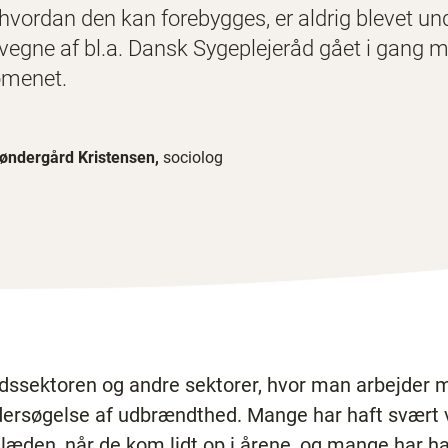
hvordan den kan forebygges, er aldrig blevet u
 vegne af bl.a. Dansk Sygeplejeråd gået i gang m
omenet.
øndergård Kristensen,
sociolog
dssektoren og andre sektorer, hvor man arbejder 
dersøgelse af udbrændthed. Mange har haft svært 
læden, når de kom lidt op i årene, og mange har 