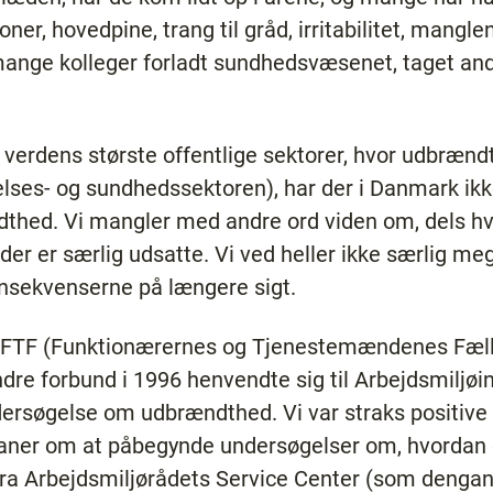
ner, hovedpine, trang til gråd, irritabilitet, mangle
mange kolleger forladt sundhedsvæsenet, taget ande
af verdens største offentlige sektorer, hvor udbrænd
elses- og sundhedssektoren), har der i Danmark i
dthed. Vi mangler med andre ord viden om, dels h
 der er særlig udsatte. Vi ved heller ikke særlig me
nsekvenserne på længere sigt.
at FTF (Funktionærernes og Tjenestemændenes Fæll
re forbund i 1996 henvendte sig til Arbejdsmiljøins
søgelse om udbrændthed. Vi var straks positive ov
laner om at påbegynde undersøgelser om, hvordan 
fra Arbejdsmiljørådets Service Center (som denga