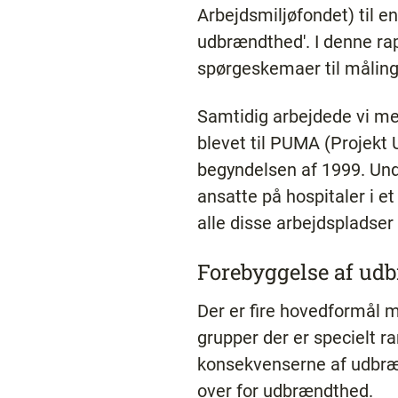
Arbejdsmiljøfondet) til e
udbrændthed'. I denne ra
spørgeskemaer til måling
Samtidig arbejdede vi me
blevet til PUMA (Projekt
begyndelsen af 1999. Und
ansatte på hospitaler i e
alle disse arbejdspladser
Forebyggelse af ud
Der er fire hovedformål 
grupper der er specielt r
konsekvenserne af udbrænd
over for udbrændthed.