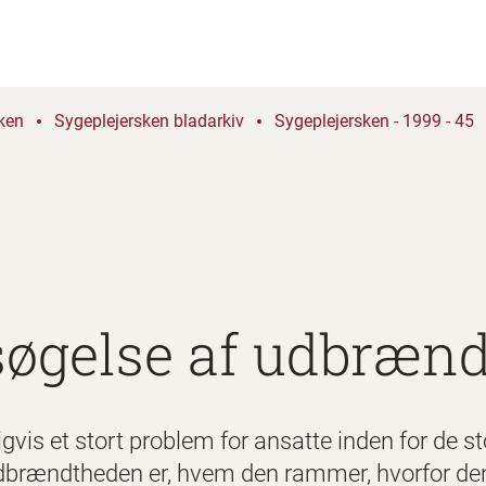
ken
Sygeplejersken bladarkiv
Sygeplejersken - 1999 - 45
øgelse af udbræn
is et stort problem for ansatte inden for de stor
brændtheden er, hvem den rammer, hvorfor den 