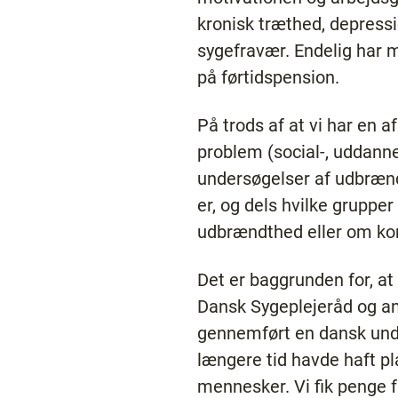
kronisk træthed, depressio
sygefravær. Endelig har 
på førtidspension.
På trods af at vi har en 
problem (social-, uddann
undersøgelser af udbræn
er, og dels hvilke grupper
udbrændthed eller om ko
Det er baggrunden for, 
Dansk Sygeplejeråd og and
gennemført en dansk under
længere tid havde haft p
mennesker. Vi fik penge 