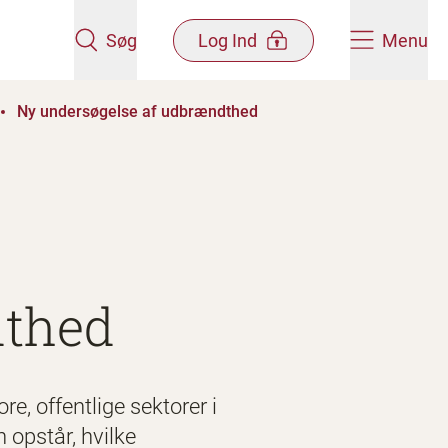
Søg
Log Ind
Menu
Ny undersøgelse af udbrændthed
dthed
e, offentlige sektorer i
opstår, hvilke