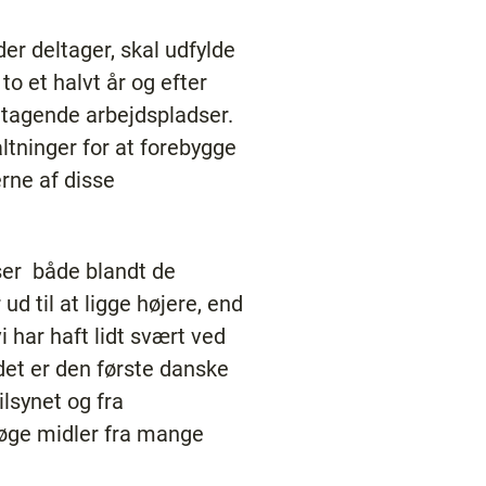
der deltager, skal udfylde
to et halvt år og efter
deltagende arbejdspladser.
ltninger for at forebygge
rne af disse
r ­ både blandt de
d til at ligge højere, end
i har haft lidt svært ved
 det er den første danske
ilsynet og fra
søge midler fra mange