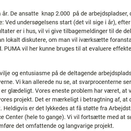
år. De ansatte ­ knap 2.000 ­ på de arbejdspladser, 
Ved undersøgelsens start (det vil sige i år), efter 
ltater er i hus, vil vi give tilbagemeldinger til de 
 lokalt diskutere, om man vil iværksætte foransta
 PUMA vil her kunne bruges til at evaluere effekte
vilje og entusiasme på de deltagende arbejdspladse
rne. Vi kan allerede nu se, at svarprocenterne ser u
o er glædeligt. Vores eneste problem har været, at v
 vores projekt. Det er mærkeligt i betragtning af, at
Heldigvis er det lykkedes at få støtte fra Arbejdst
e Center (hele to gange). Vi vil fortsætte med at 
emføre det omfattende og langvarige projekt.