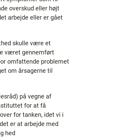
nde overskud eller højt
t arbejde eller er gået
thed skulle være et
kke været gennemført
vor omfattende problemet
get om årsagerne til
esråd) på vegne af
tituttet for at få
er for tanken, idet vi i
det er at arbejde med
ng hed