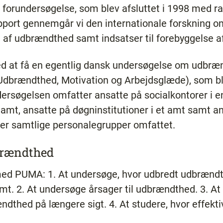
n forundersøgelse, som blev afsluttet i 1998 med r
pport gennemgår vi den internationale forskning 
 af udbrændthed samt indsatser til forebyggelse 
d at få en egentlig dansk undersøgelse om udbrænd
 Udbrændthed, Motivation og Arbejdsglæde), som b
ersøgelsen omfatter ansatte på socialkontorer i 
t amt, ansatte på døgninstitutioner i et amt samt an
 er samtlige personalegrupper omfattet.
brændthed
med PUMA: 1. At undersøge, hvor udbredt udbrændth
amt. 2. At undersøge årsager til udbrændthed. 3. A
thed på længere sigt. 4. At studere, hvor effekti