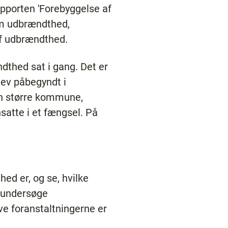
apporten 'Forebyggelse af
om udbrændthed,
af udbrændthed.
thed sat i gang. Det er
lev påbegyndt i
en større kommune,
satte i et fængsel. På
ed er, og se, hvilke
t undersøge
ve foranstaltningerne er