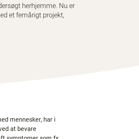
ndersøgt herhjemme. Nu er
ed et femårigt projekt,
med mennesker, har i
ved at bevare
haft symptomer som fx