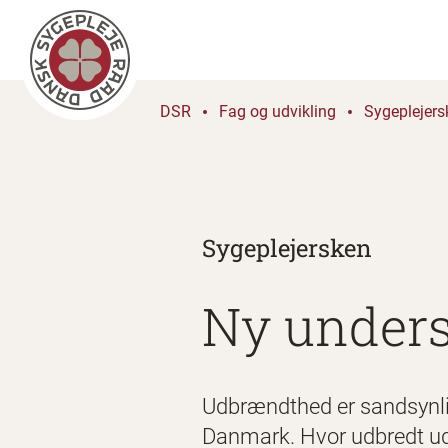
DSR
Fag og udvikling
Sygeplejers
Sygeplejersken
Ny unders
Udbrændthed er sandsynligv
Danmark. Hvor udbredt ud