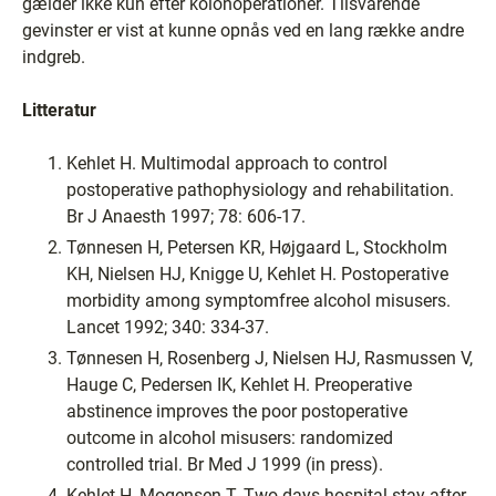
gælder ikke kun efter kolonoperationer. Tilsvarende
gevinster er vist at kunne opnås ved en lang række andre
indgreb.
Litteratur
Kehlet H. Multimodal approach to control
postoperative pathophysiology and rehabilitation.
Br J Anaesth 1997; 78: 606-17.
Tønnesen H, Petersen KR, Højgaard L, Stockholm
KH, Nielsen HJ, Knigge U, Kehlet H. Postoperative
morbidity among symptomfree alcohol misusers.
Lancet 1992; 340: 334-37.
Tønnesen H, Rosenberg J, Nielsen HJ, Rasmussen V,
Hauge C, Pedersen IK, Kehlet H. Preoperative
abstinence improves the poor postoperative
outcome in alcohol misusers: randomized
controlled trial. Br Med J 1999 (in press).
Kehlet H, Mogensen T. Two days hospital stay after