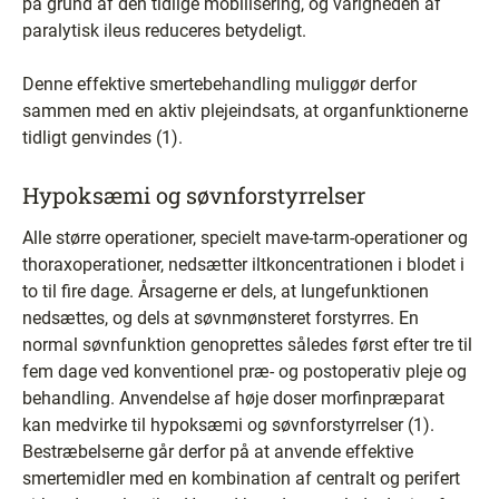
på grund af den tidlige mobilisering, og varigheden af
paralytisk ileus reduceres betydeligt.
Denne effektive smertebehandling muliggør derfor
sammen med en aktiv plejeindsats, at organfunktionerne
tidligt genvindes (1).
Hypoksæmi og søvnforstyrrelser
Alle større operationer, specielt mave-tarm-operationer og
thoraxoperationer, nedsætter iltkoncentrationen i blodet i
to til fire dage. Årsagerne er dels, at lungefunktionen
nedsættes, og dels at søvnmønsteret forstyrres. En
normal søvnfunktion genoprettes således først efter tre til
fem dage ved konventionel præ- og postoperativ pleje og
behandling. Anvendelse af høje doser morfinpræparat
kan medvirke til hypoksæmi og søvnforstyrrelser (1).
Bestræbelserne går derfor på at anvende effektive
smertemidler med en kombination af centralt og perifert