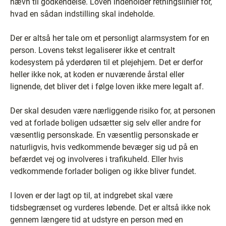
nævn til godkendelse. Loven indeholder retningslinier for,
hvad en sådan indstilling skal indeholde.
Der er altså her tale om et personligt alarmsystem for en
person. Lovens tekst legaliserer ikke et centralt
kodesystem på yderdøren til et plejehjem. Det er derfor
heller ikke nok, at koden er nuværende årstal eller
lignende, det bliver det i følge loven ikke mere legalt af.
Der skal desuden være nærliggende risiko for, at personen
ved at forlade boligen udsætter sig selv eller andre for
væsentlig personskade. En væsentlig personskade er
naturligvis, hvis vedkommende bevæger sig ud på en
befærdet vej og involveres i trafikuheld. Eller hvis
vedkommende forlader boligen og ikke bliver fundet.
I loven er der lagt op til, at indgrebet skal være
tidsbegrænset og vurderes løbende. Det er altså ikke nok
gennem længere tid at udstyre en person med en