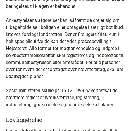
betingelser, til klagen er behandlet.
Ankestyrelsens afgørelser kan, såfremt de drejer sig om
tilbageholdelse i boligen eller optagelse i særligt botilbud,
kræves forelagt landsretten. Der er fire ugers frist. Kun i
helt specielle tilfælde kan der ydes procesbevilling til
Højesteret. Alle former for magtanvendelse og indgreb i
selvbestemmelsesretten skal registreres og indberettes til
kommunalbestyrelsen eller amtsrådet. For alle personer,
over for hvem der er foretaget ovennævnte tiltag, skal der
udarbejdes planer.
Socialministeren skulle pr. 15.12.1999 have fastsat de
nærmere regler for iværksættelse, registrering,
indberetning, godkendelse og udarbejdelse af planer.
Lovliggørelse
Lovens intentioner er at yde den nødvendige pleje til de