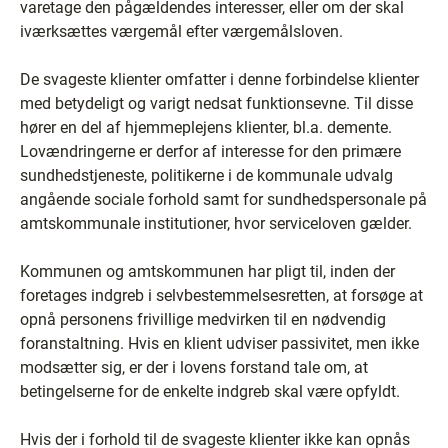
varetage den pågældendes interesser, eller om der skal
iværksættes værgemål efter værgemålsloven.
De svageste klienter omfatter i denne forbindelse klienter
med betydeligt og varigt nedsat funktionsevne. Til disse
hører en del af hjemmeplejens klienter, bl.a. demente.
Lovændringerne er derfor af interesse for den primære
sundhedstjeneste, politikerne i de kommunale udvalg
angående sociale forhold samt for sundhedspersonale på
amtskommunale institutioner, hvor serviceloven gælder.
Kommunen og amtskommunen har pligt til, inden der
foretages indgreb i selvbestemmelsesretten, at forsøge at
opnå personens frivillige medvirken til en nødvendig
foranstaltning. Hvis en klient udviser passivitet, men ikke
modsætter sig, er der i lovens forstand tale om, at
betingelserne for de enkelte indgreb skal være opfyldt.
Hvis der i forhold til de svageste klienter ikke kan opnås