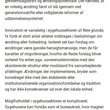
gennemslagskraft og ændringspotentiale. Det hævdes, at
en virkelig ændring først vil slå igennem ved
generationsskifte eller vidtgående reformer af
uddannelsessystemet.
Innovation er vanskelig i sygehussektoren af flere grunde,
fx fordi et stort antal aktører inddrages i beslutninger om
ændring eller forbedring. Isoleret set kan forslag om
ændringer være ganske hensigtsmæssige, men de får
karakter af ringvirkninger, hvorfor de fleste forslag bliver
sorteret fra enten pga. uoverensstemmelse med den
eksisterende struktur eller modstand fra samarbejdende
afdelinger. Ændringer, der implementeres, bryder som
hovedregel ikke med den etablerede eller
institutionaliserede organisationsforståelse og tradition
og har ikke konsekvenser ud over den lokale enhed.
Magtforholdet i sygehussektoren er kompliceret.
Sygehusene kan forstås som et bureaukrati, hvor magten