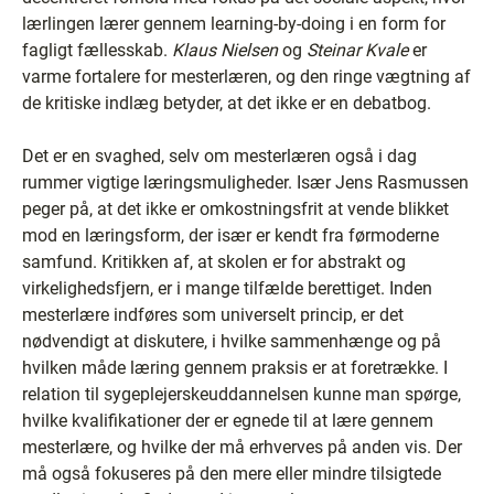
lærlingen lærer gennem learning-by-doing i en form for
fagligt fællesskab.
Klaus Nielsen
og
Steinar Kvale
er
varme fortalere for mesterlæren, og den ringe vægtning af
de kritiske indlæg betyder, at det ikke er en debatbog.
Det er en svaghed, selv om mesterlæren også i dag
rummer vigtige læringsmuligheder. Især Jens Rasmussen
peger på, at det ikke er omkostningsfrit at vende blikket
mod en læringsform, der især er kendt fra førmoderne
samfund. Kritikken af, at skolen er for abstrakt og
virkelighedsfjern, er i mange tilfælde berettiget. Inden
mesterlære indføres som universelt princip, er det
nødvendigt at diskutere, i hvilke sammenhænge og på
hvilken måde læring gennem praksis er at foretrække. I
relation til sygeplejerskeuddannelsen kunne man spørge,
hvilke kvalifikationer der er egnede til at lære gennem
mesterlære, og hvilke der må erhverves på anden vis. Der
må også fokuseres på den mere eller mindre tilsigtede