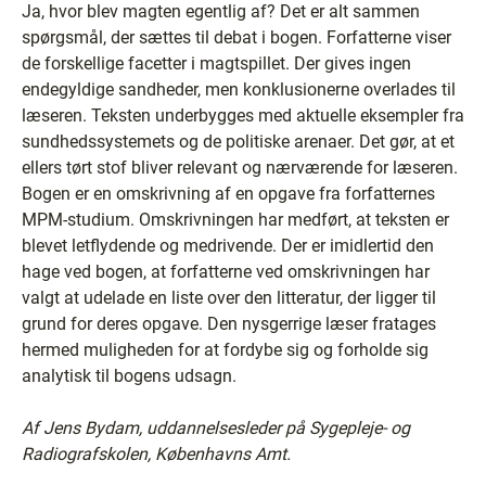
Ja, hvor blev magten egentlig af? Det er alt sammen
spørgsmål, der sættes til debat i bogen. Forfatterne viser
de forskellige facetter i magtspillet. Der gives ingen
endegyldige sandheder, men konklusionerne overlades til
læseren. Teksten underbygges med aktuelle eksempler fra
sundhedssystemets og de politiske arenaer. Det gør, at et
ellers tørt stof bliver relevant og nærværende for læseren.
Bogen er en omskrivning af en opgave fra forfatternes
MPM-studium. Omskrivningen har medført, at teksten er
blevet letflydende og medrivende. Der er imidlertid den
hage ved bogen, at forfatterne ved omskrivningen har
valgt at udelade en liste over den litteratur, der ligger til
grund for deres opgave. Den nysgerrige læser fratages
hermed muligheden for at fordybe sig og forholde sig
analytisk til bogens udsagn.
Af Jens Bydam, uddannelsesleder på Sygepleje- og
Radiografskolen,
Københavns Amt.