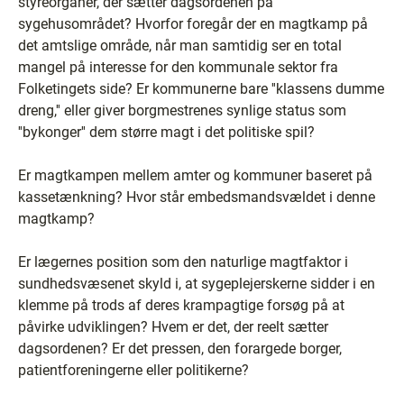
styreorganer, der sætter dagsordenen på
sygehusområdet? Hvorfor foregår der en magtkamp på
det amtslige område, når man samtidig ser en total
mangel på interesse for den kommunale sektor fra
Folketingets side? Er kommunerne bare ''klassens dumme
dreng,'' eller giver borgmestrenes synlige status som
''bykonger'' dem større magt i det politiske spil?
Er magtkampen mellem amter og kommuner baseret på
kassetænkning? Hvor står embedsmandsvældet i denne
magtkamp?
Er lægernes position som den naturlige magtfaktor i
sundhedsvæsenet skyld i, at sygeplejerskerne sidder i en
klemme på trods af deres krampagtige forsøg på at
påvirke udviklingen? Hvem er det, der reelt sætter
dagsordenen? Er det pressen, den forargede borger,
patientforeningerne eller politikerne?