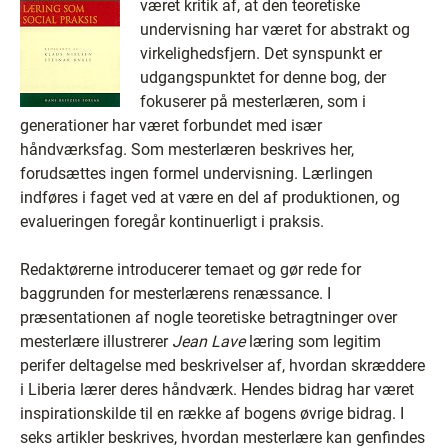
været kritik af, at den teoretiske
undervisning har været for abstrakt og
virkelighedsfjern. Det synspunkt er
udgangspunktet for denne bog, der
fokuserer på mesterlæren, som i
generationer har været forbundet med især
håndværksfag. Som mesterlæren beskrives her,
forudsættes ingen formel undervisning. Lærlingen
indføres i faget ved at være en del af produktionen, og
evalueringen foregår kontinuerligt i praksis.
Redaktørerne introducerer temaet og gør rede for
baggrunden for mesterlærens renæssance. I
præsentationen af nogle teoretiske betragtninger over
mesterlære illustrerer
Jean Lave
læring som legitim
perifer deltagelse med beskrivelser af, hvordan skræddere
i Liberia lærer deres håndværk. Hendes bidrag har været
inspirationskilde til en række af bogens øvrige bidrag. I
seks artikler beskrives, hvordan mesterlære kan genfindes