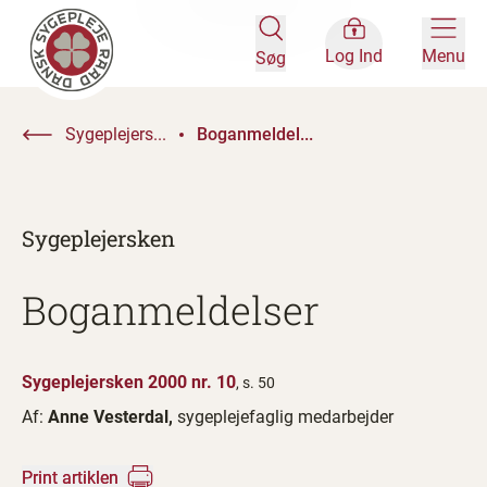
Log Ind
Menu
Søg
Sygeplejers...
Boganmeldel...
Sygeplejersken
Boganmeldelser
Sygeplejersken 2000 nr. 10
, s. 50
Af:
Anne Vesterdal,
sygeplejefaglig medarbejder
Print artiklen