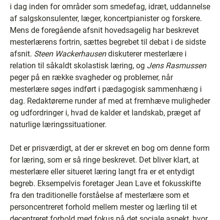
i dag inden for områder som smedefag, idræt, uddannelse
af salgskonsulenter, læger, koncertpianister og forskere.
Mens de foregående afsnit hovedsagelig har beskrevet
mesterlærens fortrin, sættes begrebet til debat i de sidste
afsnit.
Steen Wackerhausen
diskuterer mesterlære i
relation til såkaldt skolastisk læring, og
Jens Rasmussen
peger på en række svagheder og problemer, når
mesterlære søges indført i pædagogisk sammenhæng i
dag. Redaktørerne runder af med at fremhæve muligheder
og udfordringer i, hvad de kalder et landskab, præget af
naturlige læringssituationer.
Det er prisværdigt, at der er skrevet en bog om denne form
for læring, som er så ringe beskrevet. Det bliver klart, at
mesterlære eller situeret læring langt fra er et entydigt
begreb. Eksempelvis foretager Jean Lave et fokusskifte
fra den traditionelle forståelse af mesterlære som et
personcentreret forhold mellem mester og lærling til et
decentreret forhold med fokus på det sociale aspekt, hvor