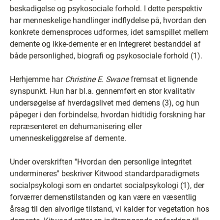
beskadigelse og psykosociale forhold. I dette perspektiv
har menneskelige handlinger indflydelse på, hvordan den
konkrete demensproces udformes, idet samspillet mellem
demente og ikke-demente er en integreret bestanddel af
både personlighed, biografi og psykosociale forhold (1).
Herhjemme har
Christine E. Swane
fremsat et lignende
synspunkt. Hun har bl.a. gennemført en stor kvalitativ
undersøgelse af hverdagslivet med demens (3), og hun
påpeger i den forbindelse, hvordan hidtidig forskning har
repræsenteret en dehumanisering eller
umenneskeliggørelse af demente.
Under overskriften ''Hvordan den personlige integritet
undermineres'' beskriver Kitwood standardparadigmets
socialpsykologi som en ondartet socialpsykologi (1), der
forværrer demenstilstanden og kan være en væsentlig
årsag til den alvorlige tilstand, vi kalder for vegetation hos