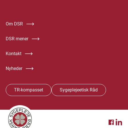
Om DSR
DSR mener
Kontakt
Nyheder
TR-kompasset
Sygeplejeetisk Råd