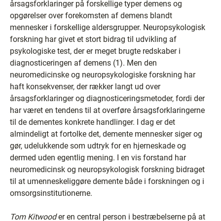
årsagsforklaringer på forskellige typer demens og
opgørelser over forekomsten af demens blandt
mennesker i forskellige aldersgrupper. Neuropsykologisk
forskning har givet et stort bidrag til udvikling af
psykologiske test, der er meget brugte redskaber i
diagnosticeringen af demens (1). Men den
neuromedicinske og neuropsykologiske forskning har
haft konsekvenser, der rækker langt ud over
årsagsforklaringer og diagnosticeringsmetoder, fordi der
har været en tendens til at overføre årsagsforklaringerne
til de dementes konkrete handlinger. I dag er det
almindeligt at fortolke det, demente mennesker siger og
gør, udelukkende som udtryk for en hjerneskade og
dermed uden egentlig mening. I en vis forstand har
neuromedicinsk og neuropsykologisk forskning bidraget
til at umenneskeliggøre demente både i forskningen og i
omsorgsinstitutionerne.
Tom Kitwood
er en central person i bestræbelserne på at