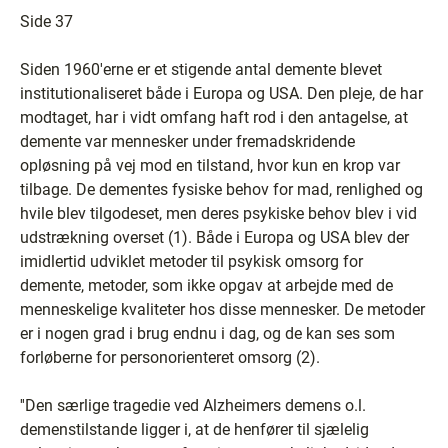
Side 37
Siden 1960'erne er et stigende antal demente blevet
institutionaliseret både i Europa og USA. Den pleje, de har
modtaget, har i vidt omfang haft rod i den antagelse, at
demente var mennesker under fremadskridende
opløsning på vej mod en tilstand, hvor kun en krop var
tilbage. De dementes fysiske behov for mad, renlighed og
hvile blev tilgodeset, men deres psykiske behov blev i vid
udstrækning overset (1). Både i Europa og USA blev der
imidlertid udviklet metoder til psykisk omsorg for
demente, metoder, som ikke opgav at arbejde med de
menneskelige kvaliteter hos disse mennesker. De metoder
er i nogen grad i brug endnu i dag, og de kan ses som
forløberne for personorienteret omsorg (2).
''Den særlige tragedie ved Alzheimers demens o.l.
demenstilstande ligger i, at de henfører til sjælelig