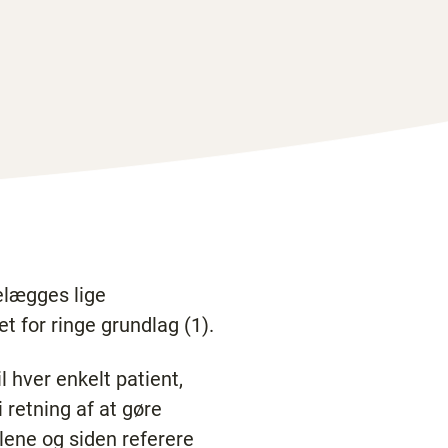
elægges lige
t for ringe grundlag (1).
 hver enkelt patient,
 retning af at gøre
lene og siden referere