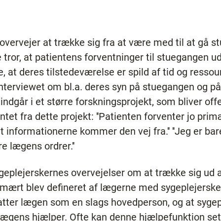
overvejer at trække sig fra at være med til at gå s
e tror, at patientens forventninger til stuegangen 
, at deres tilstedeværelse er spild af tid og resso
interviewet om bl.a. deres syn på stuegangen og på 
indgår i et større forskningsprojekt, som bliver offe
ntet fra dette projekt: ''Patienten forventer jo prim
at informationerne kommer den vej fra.'' ''Jeg er 
re lægens ordrer.''
ygeplejerskernes overvejelser om at trække sig ud 
imært blev defineret af lægerne med sygeplejerske
atter lægen som en slags hovedperson, og at sygep
lægens hjælper. Ofte kan denne hjælpefunktion se