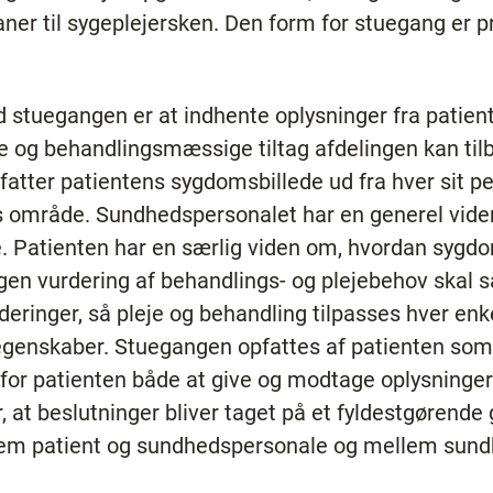
laner til sygeplejersken. Den form for stuegang er
stuegangen er at indhente oplysninger fra patiente
e og behandlingsmæssige tiltag afdelingen kan tilb
pfatter patientens sygdomsbillede ud fra hver sit 
res område. Sundhedspersonalet har en generel v
e. Patienten har en særlig viden om, hvordan syg
egen vurdering af behandlings- og plejebehov sk
ringer, så pleje og behandling tilpasses hver enke
enskaber. Stuegangen opfattes af patienten som v
 for patienten både at give og modtage oplysninger.
, at beslutninger bliver taget på et fyldestgørende
em patient og sundhedspersonale og mellem sund