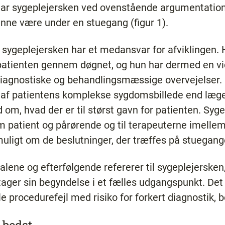
har sygeplejersken ved ovenstående argumentation 
unne være under en stuegang (figur 1).
at sygeplejersken har et medansvar for afviklingen. 
 patienten gennem døgnet, og hun har dermed en v
diagnostiske og behandlingsmæssige overvejelser. 
e af patientens komplekse sygdomsbillede end læg
ed om, hvad der er til størst gavn for patienten. Syg
 patient og pårørende og til terapeuterne imellem
uligt om de beslutninger, der træffes på stuegang
lene og efterfølgende refererer til sygeplejersken
tager sin begyndelse i et fælles udgangspunkt. Det k
e procedurefejl med risiko for forkert diagnostik, 