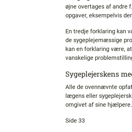
øjne overtages af andre f
opgaver, eksempelvis den 
En tredje forklaring kan v
de sygeplejemæssige prob
kan en forklaring være, a
vanskelige problemstilli
Sygeplejerskens m
Alle de ovennævnte opfat
lægens eller sygeplejers
omgivet af sine hjælpere.
Side 33