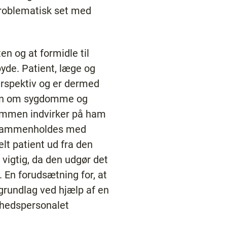
 problematisk set med
n og at formidle til
yde. Patient, læge og
perspektiv og er dermed
iden om sygdomme og
dommen indvirker på ham
al sammenholdes med
lt patient ud fra den
igtig, da den udgør det
 En forudsætning for, at
 grundlag ved hjælp af en
hedspersonalet