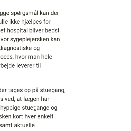
egge spørgsmål kan der
lle ikke hjælpes for
et hospital bliver bedst
vor sygeplejersken kan
 diagnostiske og
roces, hvor man hele
ejde leverer til
der tages op på stuegang,
s ved, at lægen har
ed hyppige stuegange og
ken kort hver enkelt
samt aktuelle