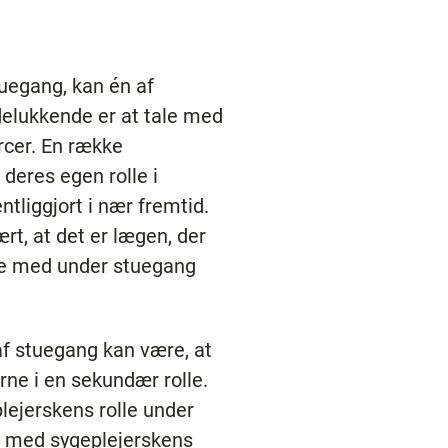
tuegang, kan én af
udelukkende er at tale med
urcer. En række
deres egen rolle i
ntliggjort i nær fremtid.
ært, at det er lægen, der
bare med under stuegang
af stuegang kan være, at
rne i en sekundær rolle.
lejerskens rolle under
t med sygeplejerskens