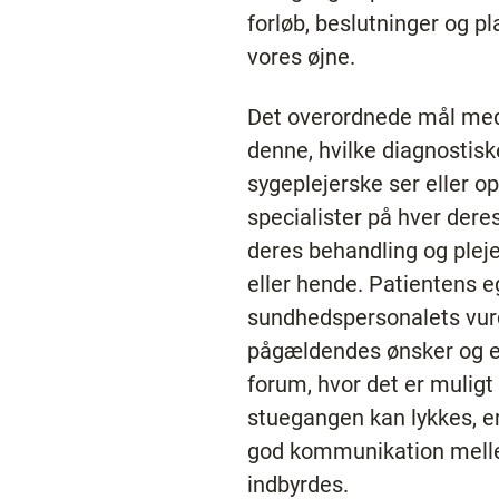
forløb, beslutninger og p
vores øjne.
Det overordnede mål med 
denne, hvilke diagnostisk
sygeplejerske ser eller o
specialister på hver de
deres behandling og plej
eller hende. Patientens 
sundhedspersonalets vurde
pågældendes ønsker og eg
forum, hvor det er muligt
stuegangen kan lykkes, er
god kommunikation mell
indbyrdes.