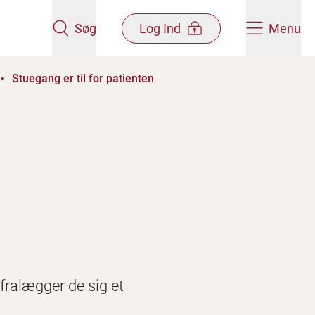
Søg
Log Ind
Menu
Stuegang er til for patienten
fralægger de sig et