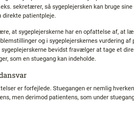
.eks. sekretærer, så sygeplejersken kan bruge sine
direkte patientpleje.
ære, at sygeplejerskerne har en opfattelse af, at læ
lemstillinger og i sygeplejerskernes vurdering af 
t sygeplejerskerne bevidst fravælger at tage et di
nger, som en stuegang kan indeholde.
edansvar
telser er forfejlede. Stuegangen er nemlig hverke
kens, men derimod patientens, som under stuegang 