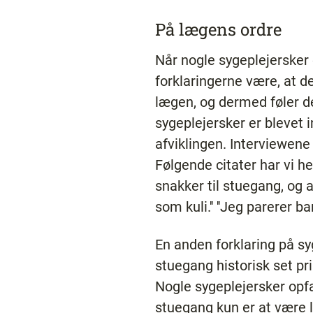
På lægens ordre
Når nogle sygeplejersker 
forklaringerne være, at d
lægen, og dermed føler de
sygeplejersker er blevet 
afviklingen. Interviewene 
Følgende citater har vi he
snakker til stuegang, og 
som kuli.'' ''Jeg parerer ba
En anden forklaring på s
stuegang historisk set pr
Nogle sygeplejersker opf
stuegang kun er at være 