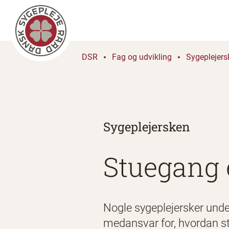
DSR
Fag og udvikling
Sygeplejers
Sygeplejersken
Stuegang e
Nogle sygeplejersker unde
medansvar for, hvordan st