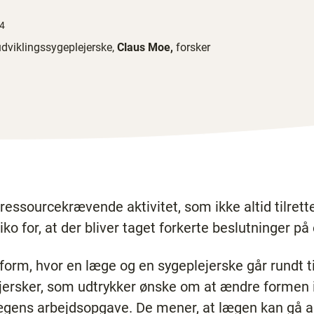
34
udviklingssygeplejerske,
Claus Moe,
forsker
ressourcekrævende aktivitet, som ikke altid tilrett
 for, at der bliver taget forkerte beslutninger på e
rm, hvor en læge og en sygeplejerske går rundt til
lejersker, som udtrykker ønske om at ændre formen i
ægens arbejdsopgave. De mener, at lægen kan gå a