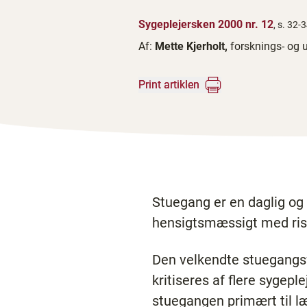
Sygeplejersken 2000 nr. 12
, s. 32-
Af:
Mette Kjerholt,
forsknings- og 
Print artiklen
Stuegang er en daglig og 
hensigtsmæssigt med risiko
Den velkendte stuegangsfo
kritiseres af flere sygep
stuegangen primært til l