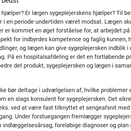
 bedst
 hjælper? Er lægen sygeplejerskens hjælper? Til b
 har i en periode undertiden været modsat. Lægen sku
 er kommet en øget forståelse for, at arbejdet på 
ekt for indbyrdes kompetence og faglig kunnen, h
ndlinger, og lægen kan give sygeplejersken indblik i
g. På en hospitalsafdeling er det en fortløbende p
bedre det produkt, sygeplejersken og lægen i samarb
ke bør deltage i udvælgelsen af, hvilke problemer 
m en slags konsulent for sygeplejersken. Det sikre
 f.eks. ved at være fast tilknyttet et sengeafsnit m
egang. Under forstuegangen fremlægger sygeplejers
 indlæggelsesårsag, foreløbige diagnoser og plan 