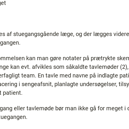
get
s af stuegangsgående læge, og der lægges videre
egangen.
ukommelsen kan man gøre notater på prætrykte sk
e kan evt. afvikles som såkaldte tavlemøder (2), 
værfagligt team. En tavle med navne på indlagte pat
cering i sengeafsnit, planlagte undersøgelser, tilsy
t patient.
egang eller tavlemøde bør man ikke gå for meget i 
stuegangen.