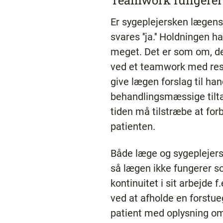
Teamwork fungerer
Er sygeplejersken lægens
svares ''ja.'' Holdningen
meget. Det er som om, der
ved et teamwork med resp
give lægen forslag til ha
behandlingsmæssige tilta
tiden må tilstræbe at for
patienten.
Både læge og sygeplejers
så lægen ikke fungerer so
kontinuitet i sit arbejde
ved at afholde en forstu
patient med oplysning om