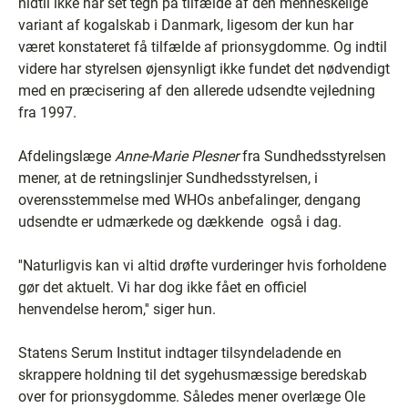
hidtil ikke har set tegn på tilfælde af den menneskelige
variant af kogalskab i Danmark, ligesom der kun har
været konstateret få tilfælde af prionsygdomme. Og indtil
videre har styrelsen øjensynligt ikke fundet det nødvendigt
med en præcisering af den allerede udsendte vejledning
fra 1997.
Afdelingslæge
Anne-Marie Plesner
fra Sundhedsstyrelsen
mener, at de retningslinjer Sundhedsstyrelsen, i
overensstemmelse med WHOs anbefalinger, dengang
udsendte er udmærkede og dækkende ­ også i dag.
''Naturligvis kan vi altid drøfte vurderinger hvis forholdene
gør det aktuelt. Vi har dog ikke fået en officiel
henvendelse herom,'' siger hun.
Statens Serum Institut indtager tilsyndeladende en
skrappere holdning til det sygehusmæssige beredskab
over for prionsygdomme. Således mener overlæge Ole