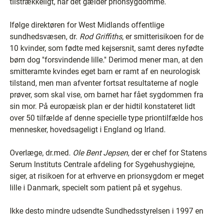
tilstrækkeligt, når det gælder prionsygdomme.
Ifølge direktøren for West Midlands offentlige
sundhedsvæsen, dr.
Rod Griffiths
, er smitterisikoen for de
10 kvinder, som fødte med kejsersnit, samt deres nyfødte
børn dog ''forsvindende lille.'' Derimod mener man, at den
smitteramte kvindes eget barn er ramt af en neurologisk
tilstand, men man afventer fortsat resultaterne af nogle
prøver, som skal vise, om barnet har fået sygdommen fra
sin mor. På europæisk plan er der hidtil konstateret lidt
over 50 tilfælde af denne specielle type priontilfælde hos
mennesker, hovedsageligt i England og Irland.
Overlæge, dr.med.
Ole Bent Jepsen
, der er chef for Statens
Serum Instituts Centrale afdeling for Sygehushygiejne,
siger, at risikoen for at erhverve en prionsygdom er meget
lille i Danmark, specielt som patient på et sygehus.
Ikke desto mindre udsendte Sundhedsstyrelsen i 1997 en