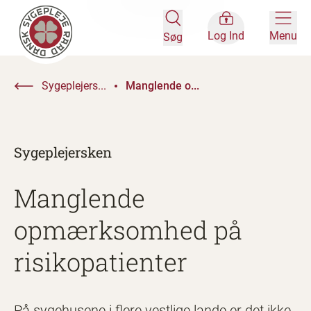
Log Ind
Menu
Søg
Sygeplejers...
Manglende o...
Sygeplejersken
Manglende
opmærksomhed på
risikopatienter
På sygehusene i flere vestlige lande er det ikke