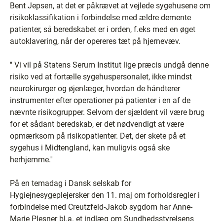
Bent Jepsen, at det er påkrævet at vejlede sygehusene om
risikoklassifikation i forbindelse med ældre demente
patienter, så beredskabet er i orden, f.eks med en øget
autoklavering, når der opereres tæt på hjernevæv.
'' Vi vil på Statens Serum Institut lige præcis undgå denne
risiko ved at fortælle sygehuspersonalet, ikke mindst
neurokirurger og øjenlæger, hvordan de håndterer
instrumenter efter operationer på patienter i en af de
nævnte risikogrupper. Selvom der sjældent vil være brug
for et sådant beredskab, er det nødvendigt at være
opmærksom på risikopatienter. Det, der skete på et
sygehus i Midtengland, kan muligvis også ske
herhjemme.''
På en temadag i Dansk selskab for
Hygiejnesygeplejersker den 11. maj om forholdsregler i
forbindelse med Creutzfeld-Jakob sygdom har Anne-
Marie Plesner bl.a. et indlæg om Sundhedsstyrelsens