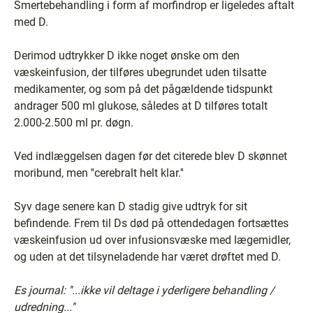
Smertebehandling i form af morfindrop er ligeledes aftalt
med D.
Derimod udtrykker D ikke noget ønske om den
væskeinfusion, der tilføres ubegrundet uden tilsatte
medikamenter, og som på det pågældende tidspunkt
andrager 500 ml glukose, således at D tilføres totalt
2.000-2.500 ml pr. døgn.
Ved indlæggelsen dagen før det citerede blev D skønnet
moribund, men ''cerebralt helt klar.''
Syv dage senere kan D stadig give udtryk for sit
befindende. Frem til Ds død på ottendedagen fortsættes
væskeinfusion ud over infusionsvæske med lægemidler,
og uden at det tilsyneladende har været drøftet med D.
Es journal: ''...ikke vil deltage i yderligere behandling /
udredning...''