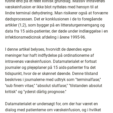
rutine end på et reelt klinisk grundlag. Massiv intravenøs
væskeinfusion er ikke blot nytteløs med hensyn til at
lindre terminal dehydrering. Man risikerer også at forværre
dødsprocessen. Det er konklusionen i de to foregående
artikler (1,2), som bygger på en litteraturgennemgang og
data fra 15 aids-patienter, der døde under indlæggelse i en
infektionsmedicinsk afdeling i årene 1995-96.
I denne artikel belyses, hvorvidt de døendes egne
meninger har haft indflydelse på ordinationerne af
intravenøs væskeinfusion. Datamaterialet er fortsat
journaler og plejeplaner på 15 aids-patienter fra det
tidspunkt, hvor de er skønnet døende. Denne tilstand
beskrives i journalerne med udtryk som ''terminalfase,''
''sub finem vitae,'' ''absolut slutfase,'' ''tilstanden absolut
kritisk'' og ''yderst dårlig prognose.''
Datamaterialet er undersøgt for, om der har været en
dialog med patienterne om væskeinfusion, og i hvilket