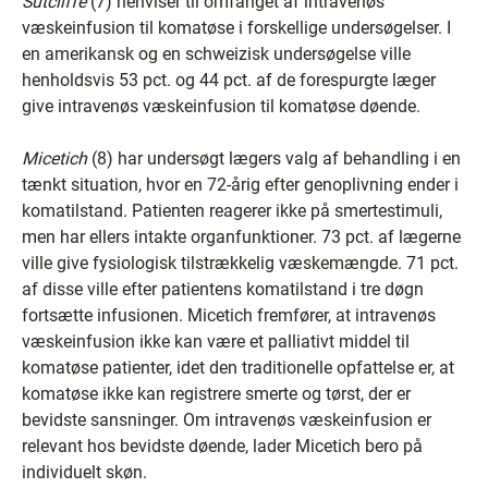
Sutcliffe
(7) henviser til omfanget af intravenøs
væskeinfusion til komatøse i forskellige undersøgelser. I
en amerikansk og en schweizisk undersøgelse ville
henholdsvis 53 pct. og 44 pct. af de forespurgte læger
give intravenøs væskeinfusion til komatøse døende.
Micetich
(8) har undersøgt lægers valg af behandling i en
tænkt situation, hvor en 72-årig efter genoplivning ender i
komatilstand. Patienten reagerer ikke på smertestimuli,
men har ellers intakte organfunktioner. 73 pct. af lægerne
ville give fysiologisk tilstrækkelig væskemængde. 71 pct.
af disse ville efter patientens komatilstand i tre døgn
fortsætte infusionen. Micetich fremfører, at intravenøs
væskeinfusion ikke kan være et palliativt middel til
komatøse patienter, idet den traditionelle opfattelse er, at
komatøse ikke kan registrere smerte og tørst, der er
bevidste sansninger. Om intravenøs væskeinfusion er
relevant hos bevidste døende, lader Micetich bero på
individuelt skøn.