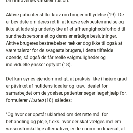
om intravenøs væskeinfusion.
Aktive patienter stiller krav om brugerindflydelse (19). De
er bevidste om deres ret til at kræve selvbestemmelse og
ikke at lade sig undertrykke af et afhængighedsforhold til
sundhedspersonalet og deres enerådige beslutninger.
Aktive brugeres bestræbelser rækker dog ikke til også at
være talerør for de svageste brugere, i dette tilfælde
døende, så også de får reelle valgmuligheder og
individuelle ønsker opfyldt (18).
Det kan synes ejendommeligt, at praksis ikke i højere grad
er påvirket af nutidens idealer og krav. Idealet for
samarbejdet om de ydelser, patienter søger lægehjælp for,
formulerer
Husted
(18) således:
''Og hvor der opstår uklarhed om det rette mål for
behandling og pleje, f.eks. hvor der skal vælges mellem
væsensforskellige alternativer, er den norm nu knæsat, at