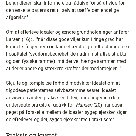
behandleren skal informere og rådgive for så at vige for
den enkelte patients ret til selv at træffe den endelige
afgørelse.''
Om at efterleve idealer og ændre grundholdninger anfører
Larsen (16): ...''når disse gode viljer kun i ringe grad har
kunnet slå igennem og kunnet ændre grundholdningerne i
hospitalet (sygdomsbegrebet, den administrative struktur
og den fysiske ramme), må det vel hænge sammen med,
at der er andre og stærkere kræfter, der modarbejder...''
Skjulte og komplekse forhold modvirker idealet om at
tilgodese patienternes selvbestemmelsesret. Idealet
anviser en anden praksis end den, handlingerne i den
undersøgte praksis er udtryk for.
Hansen
(20) har også
peget på forskelle mellem de idealer, sygeplejersker siger,
de efterlever, og det, sygeplejersker reelt praktiserer.
Praksis og lovstof