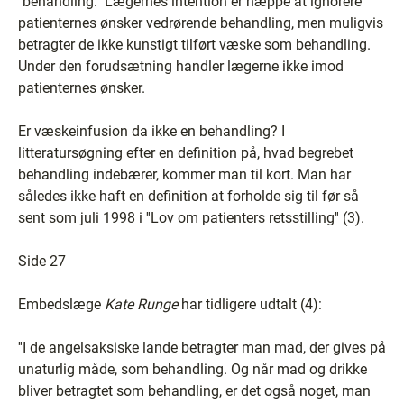
''behandling.'' Lægernes intention er næppe at ignorere
patienternes ønsker vedrørende behandling, men muligvis
betragter de ikke kunstigt tilført væske som behandling.
Under den forudsætning handler lægerne ikke imod
patienternes ønsker.
Er væskeinfusion da ikke en behandling? I
litteratursøgning efter en definition på, hvad begrebet
behandling indebærer, kommer man til kort. Man har
således ikke haft en definition at forholde sig til før så
sent som juli 1998 i ''Lov om patienters retsstilling'' (3).
Side 27
Embedslæge
Kate Runge
har tidligere udtalt (4):
''I de angelsaksiske lande betragter man mad, der gives på
unaturlig måde, som behandling. Og når mad og drikke
bliver betragtet som behandling, er det også noget, man