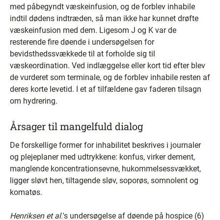
med påbegyndt væskeinfusion, og de forblev inhabile
indtil dødens indtræden, så man ikke har kunnet drøfte
væskeinfusion med dem. Ligesom J og K var de
resterende fire døende i undersøgelsen for
bevidsthedssvækkede til at forholde sig til
væskeordination. Ved indlæggelse eller kort tid efter blev
de vurderet som terminale, og de forblev inhabile resten af
deres korte levetid. I et af tilfældene gav faderen tilsagn
om hydrering.
Årsager til mangelfuld dialog
De forskellige former for inhabilitet beskrives i journaler
og plejeplaner med udtrykkene: konfus, virker dement,
manglende koncentrationsevne, hukommelsessvækket,
ligger sløvt hen, tiltagende sløv, soporøs, somnolent og
komatøs.
Henriksen et
al.
's undersøgelse af døende på hospice (6)