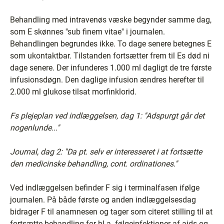
Behandling med intravenøs væske begynder samme dag,
som E skønnes ''sub finem vitae'' i journalen.
Behandlingen begrundes ikke. To dage senere betegnes E
som ukontaktbar. Tilstanden fortsætter frem til Es død ni
dage senere. Der infunderes 1.000 ml dagligt de tre første
infusionsdøgn. Den daglige infusion ændres herefter til
2.000 ml glukose tilsat morfinklorid.
Fs plejeplan ved indlæggelsen, dag 1: ''Adspurgt går det
nogenlunde...''
Journal, dag 2: ''Da pt. selv er interesseret i at fortsætte
den medicinske behandling, cont. ordinationes.''
Ved indlæggelsen befinder F sig i terminalfasen ifølge
journalen. På både første og anden indlæggelsesdag
bidrager F til anamnesen og tager som citeret stilling til at
fortsætte behandling for bl.a. følgeinfektioner af aids og