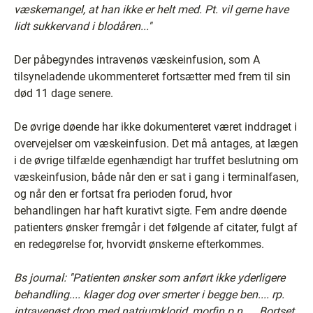
væskemangel, at han ikke er helt med. Pt. vil gerne have
lidt sukkervand i blodåren...''
Der påbegyndes intravenøs væskeinfusion, som A
tilsyneladende ukommenteret fortsætter med frem til sin
død 11 dage senere.
De øvrige døende har ikke dokumenteret været inddraget i
overvejelser om væskeinfusion. Det må antages, at lægen
i de øvrige tilfælde egenhændigt har truffet beslutning om
væskeinfusion, både når den er sat i gang i terminalfasen,
og når den er fortsat fra perioden forud, hvor
behandlingen har haft kurativt sigte. Fem andre døende
patienters ønsker fremgår i det følgende af citater, fulgt af
en redegørelse for, hvorvidt ønskerne efterkommes.
Bs journal: ''Patienten ønsker som anført ikke yderligere
behandling.... klager dog over smerter i begge ben.... rp.
intravenøst drop med natriumklorid, morfin p.n..... Bortset