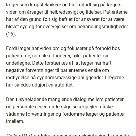
læger som kropsteknikere og har forladt sig på lægers
viden om årsager til helbredssvigt og lidelser. Patienterne
har af den grund følt sig befriet for ansvaret for at være
blevet syg og for overvejelser om behandlingsmuligheder
(16).
Fordi læger har viden om og fokuserer på forhold hos
patienterne, som ikke fungerer, føler patienter sig
underlegne. Dette forstærkes af, at læger har haft
negative forventninger til patienternes ønske om
indflydelse på sygdomsmæssige anliggender. Lægerne
har således udgjort en autoritet.
Den tilsyneladende manglende dialog mellem patienter
og personale i egen undersøgelse afspejler måske
sådanne forventninger og fordomme læger og patienter
imellem.
Collaud
(17) omtaler intravenøs væskeinfusion til døende