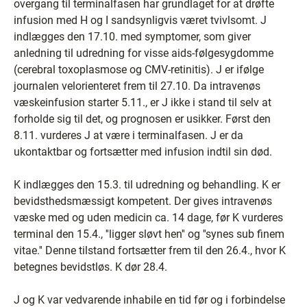
overgang til terminalfasen har grundlaget for at drøfte
infusion med H og I sandsynligvis været tvivlsomt. J
indlægges den 17.10. med symptomer, som giver
anledning til udredning for visse aids-følgesygdomme
(cerebral toxoplasmose og CMV-retinitis). J er ifølge
journalen velorienteret frem til 27.10. Da intravenøs
væskeinfusion starter 5.11., er J ikke i stand til selv at
forholde sig til det, og prognosen er usikker. Først den
8.11. vurderes J at være i terminalfasen. J er da
ukontaktbar og fortsætter med infusion indtil sin død.
K indlægges den 15.3. til udredning og behandling. K er
bevidsthedsmæssigt kompetent. Der gives intravenøs
væske med og uden medicin ca. 14 dage, før K vurderes
terminal den 15.4., ''ligger sløvt hen'' og ''synes sub finem
vitae.'' Denne tilstand fortsætter frem til den 26.4., hvor K
betegnes bevidstløs. K dør 28.4.
J og K var vedvarende inhabile en tid før og i forbindelse