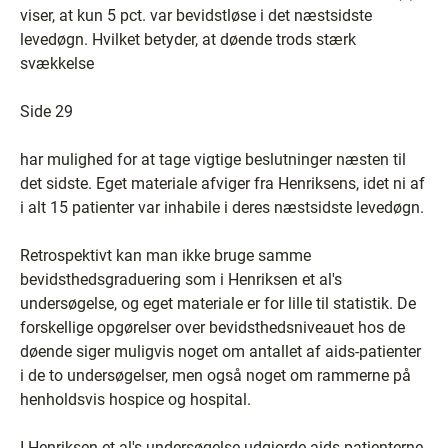
viser, at kun 5 pct. var bevidstløse i det næstsidste
levedøgn. Hvilket betyder, at døende trods stærk
svækkelse
Side 29
har mulighed for at tage vigtige beslutninger næsten til
det sidste. Eget materiale afviger fra Henriksens, idet ni af
i alt 15 patienter var inhabile i deres næstsidste levedøgn.
Retrospektivt kan man ikke bruge samme
bevidsthedsgraduering som i Henriksen et al's
undersøgelse, og eget materiale er for lille til statistik. De
forskellige opgørelser over bevidsthedsniveauet hos de
døende siger muligvis noget om antallet af aids-patienter
i de to undersøgelser, men også noget om rammerne på
henholdsvis hospice og hospital.
I Henriksen et al's undersøgelse udgjorde aids-patienterne