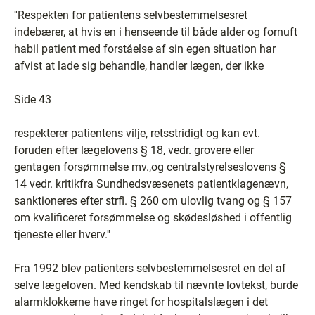
''Respekten for patientens selvbestemmelsesret
indebærer, at hvis en i henseende til både alder og fornuft
habil patient med forståelse af sin egen situation har
afvist at lade sig behandle, handler lægen, der ikke
Side 43
respekterer patientens vilje, retsstridigt og kan evt.
foruden efter lægelovens § 18, vedr. grovere eller
gentagen forsømmelse mv.,og centralstyrelseslovens §
14 vedr. kritikfra Sundhedsvæsenets patientklagenævn,
sanktioneres efter strfl. § 260 om ulovlig tvang og § 157
om kvalificeret forsømmelse og skødesløshed i offentlig
tjeneste eller hverv.''
Fra 1992 blev patienters selvbestemmelsesret en del af
selve lægeloven. Med kendskab til nævnte lovtekst, burde
alarmklokkerne have ringet for hospitalslægen i det