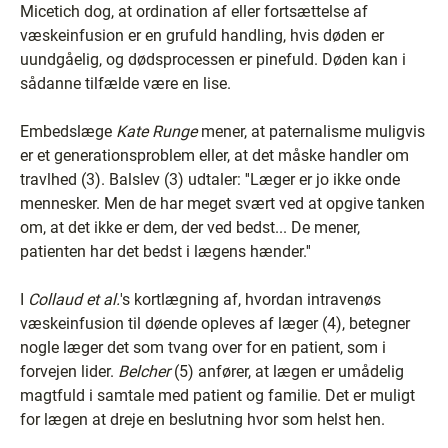
Micetich dog, at ordination af eller fortsættelse af
væskeinfusion er en grufuld handling, hvis døden er
uundgåelig, og dødsprocessen er pinefuld. Døden kan i
sådanne tilfælde være en lise.
Embedslæge
Kate Runge
mener, at paternalisme muligvis
er et generationsproblem eller, at det måske handler om
travlhed (3). Balslev (3) udtaler: ''Læger er jo ikke onde
mennesker. Men de har meget svært ved at opgive tanken
om, at det ikke er dem, der ved bedst... De mener,
patienten har det bedst i lægens hænder.''
I
Collaud et
al.
's kortlægning af, hvordan intravenøs
væskeinfusion til døende opleves af læger (4), betegner
nogle læger det som tvang over for en patient, som i
forvejen lider.
Belcher
(5) anfører, at lægen er umådelig
magtfuld i samtale med patient og familie. Det er muligt
for lægen at dreje en beslutning hvor som helst hen.