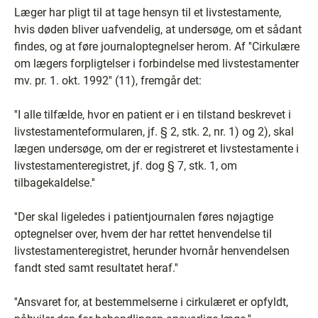
Læger har pligt til at tage hensyn til et livstestamente,
hvis døden bliver uafvendelig, at undersøge, om et sådant
findes, og at føre journaloptegnelser herom. Af ''Cirkulære
om lægers forpligtelser i forbindelse med livstestamenter
mv. pr. 1. okt. 1992'' (11), fremgår det:
''I alle tilfælde, hvor en patient er i en tilstand beskrevet i
livstestamenteformularen, jf. § 2, stk. 2, nr. 1) og 2), skal
lægen undersøge, om der er registreret et livstestamente i
livstestamenteregistret, jf. dog § 7, stk. 1, om
tilbagekaldelse.''
''Der skal ligeledes i patientjournalen føres nøjagtige
optegnelser over, hvem der har rettet henvendelse til
livstestamenteregistret, herunder hvornår henvendelsen
fandt sted samt resultatet heraf.''
''Ansvaret for, at bestemmelserne i cirkulæret er opfyldt,