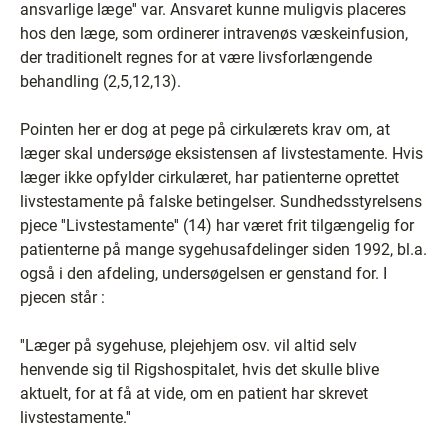
ansvarlige læge'' var. Ansvaret kunne muligvis placeres
hos den læge, som ordinerer intravenøs væskeinfusion,
der traditionelt regnes for at være livsforlængende
behandling (2,5,12,13).
Pointen her er dog at pege på cirkulærets krav om, at
læger skal undersøge eksistensen af livstestamente. Hvis
læger ikke opfylder cirkulæret, har patienterne oprettet
livstestamente på falske betingelser. Sundhedsstyrelsens
pjece ''Livstestamente'' (14) har været frit tilgængelig for
patienterne på mange sygehusafdelinger siden 1992, bl.a.
også i den afdeling, undersøgelsen er genstand for. I
pjecen står :
''Læger på sygehuse, plejehjem osv. vil altid selv
henvende sig til Rigshospitalet, hvis det skulle blive
aktuelt, for at få at vide, om en patient har skrevet
livstestamente.''