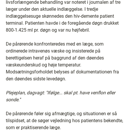
livsforlængende behandling var noteret i journalen af tre
læger under den aktuelle indlæggelse. I tredje
indlæggelsesuge skønnedes den hiv-demente patient
terminal. Patienten havde i de foregående døgn drukket
800-1.425 ml pr. døgn og var nu højfebril.
De pårørende konfronteredes med en læge, som
ordinerede intravenøs væske og insisterede på
berettigelsen heraf på baggrund af den døendes
væskeunderskud og høje temperatur.
Modsætningsforholdet belyses af dokumentationen fra
den døendes sidste levedøgn.
Plejeplan, dagvagt: ''Ifølge... skal pt. have venflon eller
sonde.''
De pårørende føler sig afmægtige, og situationen er så
tilspidset, at de søger vejledning hos patientens bekendte,
som er praktiserende læge.