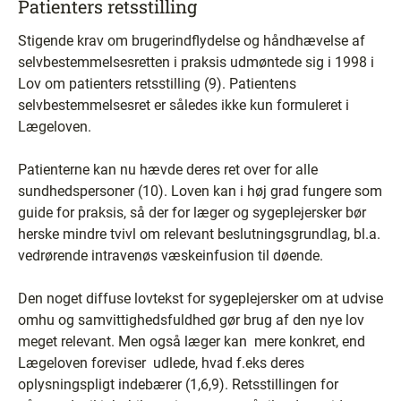
Patienters retsstilling
Stigende krav om brugerindflydelse og håndhævelse af
selvbestemmelsesretten i praksis udmøntede sig i 1998 i
Lov om patienters retsstilling (9). Patientens
selvbestemmelsesret er således ikke kun formuleret i
Lægeloven.
Patienterne kan nu hævde deres ret over for alle
sundhedspersoner (10). Loven kan i høj grad fungere som
guide for praksis, så der for læger og sygeplejersker bør
herske mindre tvivl om relevant beslutningsgrundlag, bl.a.
vedrørende intravenøs væskeinfusion til døende.
Den noget diffuse lovtekst for sygeplejersker om at udvise
omhu og samvittighedsfuldhed gør brug af den nye lov
meget relevant. Men også læger kan ­ mere konkret, end
Lægeloven foreviser ­ udlede, hvad f.eks deres
oplysningspligt indebærer (1,6,9). Retsstillingen for