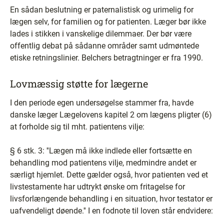
En sådan beslutning er paternalistisk og urimelig for
lægen selv, for familien og for patienten. Læger bør ikke
lades i stikken i vanskelige dilemmaer. Der bør være
offentlig debat på sådanne områder samt udmøntede
etiske retningslinier. Belchers betragtninger er fra 1990.
Lovmæssig støtte for lægerne
I den periode egen undersøgelse stammer fra, havde
danske læger Lægelovens kapitel 2 om lægens pligter (6)
at forholde sig til mht. patientens vilje:
§ 6 stk. 3: ''Lægen må ikke indlede eller fortsætte en
behandling mod patientens vilje, medmindre andet er
særligt hjemlet. Dette gælder også, hvor patienten ved et
livstestamente har udtrykt ønske om fritagelse for
livsforlængende behandling i en situation, hvor testator er
uafvendeligt døende.'' I en fodnote til loven står endvidere: