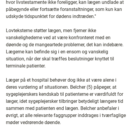
hvor livstestamente ikke foreligger, kan lægen undlade at
påbegynde eller fortsætte foranstaltninger, som kun kan
udskyde tidspunktet for dødens indtræden.''
Lovteksterne støtter lægen, men fjerner ikke
vanskelighederne ved at være konfronteret med en
døende og de mangeartede problemer, det kan indebære.
Lægerne kan befinde sig i en ensom og vanskelig
situation, når der skal træffes beslutninger knyttet til
terminale patienter.
Læger på et hospital behøver dog ikke at være alene i
deres vurdering af situationen. Belcher (5) påpeger, at
sygeplejerskers kendskab til patienterne er værdifuldt for
læger, idet sygeplejersker tilbringer betydeligt længere tid
sammen med patienten end lægen. Belcher anbefaler i
øvrigt, at alle relevante faggrupper inddrages i tværfaglige
møder vedrørende døende.