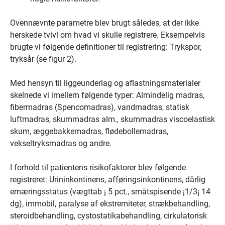
Ovennævnte parametre blev brugt således, at der ikke
herskede tvivl om hvad vi skulle registrere. Eksempelvis
brugte vi følgende definitioner til registrering: Trykspor,
tryksår (se figur 2).
Med hensyn til liggeunderlag og aflastningsmaterialer
skelnede vi imellem følgende typer: Almindelig madras,
fibermadras (Spencomadras), vandmadras, statisk
luftmadras, skummadras alm., skummadras viscoelastisk
skum, æggebakkemadras, flødebollemadras,
vekseltryksmadras og andre.
I forhold til patientens risikofaktorer blev følgende
registreret: Urininkontinens, afføringsinkontinens, dårlig
ernæringsstatus (vægttab ¡ 5 pct., småtspisende ¡1/3¡ 14
dg), immobil, paralyse af ekstremiteter, strækbehandling,
steroidbehandling, cystostatikabehandling, cirkulatorisk