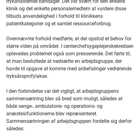
trykaflastende bandager. Det var svært for den enkelte
klinik og det enkelte personalemedlem at vurdere disse
tilbuds anvendelighed i forhold til klinikkens
patientkategorier og et samlet ressourceforbrug.
Ovennævnte forhold medførte, at der opstod et behov for
større viden på området. I centerchefsygeplejerskekredsen
oplevedes problemet også som presserende. Det førte til,
at man besluttede at nedsætte en arbejdsgruppe, der
havde til opgave at komme med anbefalinger vedrørende
tryksårsprofylakse.
I den forbindelse var det vigtigt, at arbejdsgruppens
sammensætning blev så bred som muligt, således at
både senge-, ambulatorie- og operations- og
anæstesifunktionerne blev repræsenteret.
Sammensætningen af arbejdsgruppen fordelte sig derfor
således: