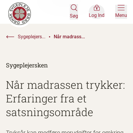
Log Ind
Menu
Søg
Sygeplejers...
Når madrass...
Sygeplejersken
Når madrassen trykker:
Erfaringer fra et
satsningsområde
Tryksår kan medføre merudgifter for omkring