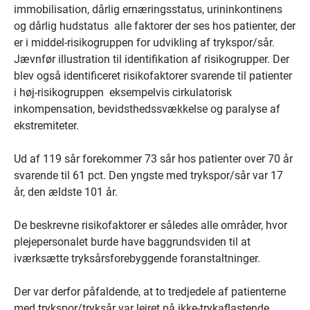
immobilisation, dårlig ernæringsstatus, urininkontinens
og dårlig hudstatus ­ alle faktorer der ses hos patienter, der
er i middel-risikogruppen for udvikling af trykspor/sår.
Jævnfør illustration til identifikation af risikogrupper. Der
blev også identificeret risikofaktorer svarende til patienter
i høj-risikogruppen ­ eksempelvis cirkulatorisk
inkompensation, bevidsthedssvækkelse og paralyse af
ekstremiteter.
Ud af 119 sår forekommer 73 sår hos patienter over 70 år
svarende til 61 pct. Den yngste med trykspor/sår var 17
år, den ældste 101 år.
De beskrevne risikofaktorer er således alle områder, hvor
plejepersonalet burde have baggrundsviden til at
iværksætte tryksårsforebyggende foranstaltninger.
Der var derfor påfaldende, at to tredjedele af patienterne
med trykspor/tryksår var lejret på ikke-trykaflastende