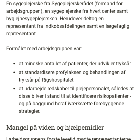
En sygeplejerske fra Sygeplejerskerådet (formand for
arbejdsgruppen), en sygeplejerske fra hvert center samt
hygiejnesygeplejersken. Herudover deltog en
repræsentant fra indkøbsafdelingen samt en lægefaglig
repræsentant.
Formålet med arbejdsgruppen var:
at mindske antallet af patienter, der udvikler tryksår
at standardisere profylaksen og behandlingen af
tryksår på Rigshospitalet
at udarbejde redskaber til plejepersonalet, således at
disse bliver i stand til at identificere risikopatienter ­
og på baggrund heraf iværksætte forebyggende
strategier.
Mangel på viden og hjælpemidler
I arbejdsgruppens første levetid mødte repræsentanterne