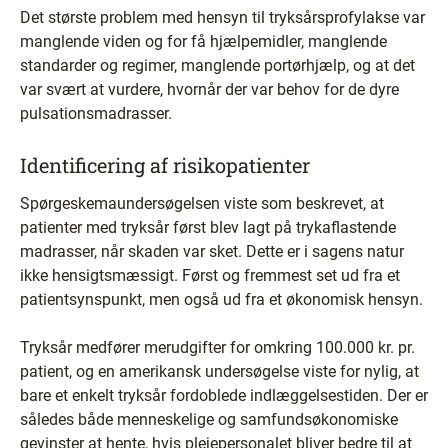
Det største problem med hensyn til tryksårsprofylakse var
manglende viden og for få hjælpemidler, manglende
standarder og regimer, manglende portørhjælp, og at det
var svært at vurdere, hvornår der var behov for de dyre
pulsationsmadrasser.
Identificering af risikopatienter
Spørgeskemaundersøgelsen viste som beskrevet, at
patienter med tryksår først blev lagt på trykaflastende
madrasser, når skaden var sket. Dette er i sagens natur
ikke hensigtsmæssigt. Først og fremmest set ud fra et
patientsynspunkt, men også ud fra et økonomisk hensyn.
Tryksår medfører merudgifter for omkring 100.000 kr. pr.
patient, og en amerikansk undersøgelse viste for nylig, at
bare et enkelt tryksår fordoblede indlæggelsestiden. Der er
således både menneskelige og samfundsøkonomiske
gevinster at hente, hvis plejepersonalet bliver bedre til at