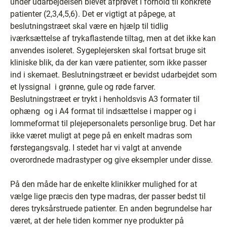
under udarbejdelsen blevet afprøvet i forhold til konkrete
patienter (2,3,4,5,6). Det er vigtigt at påpege, at
beslutningstræet skal være en hjælp til tidlig
iværksættelse af trykaflastende tiltag, men at det ikke kan
anvendes isoleret. Sygeplejersken skal fortsat bruge sit
kliniske blik, da der kan være patienter, som ikke passer
ind i skemaet. Beslutningstræet er bevidst udarbejdet som
et lyssignal ­ i grønne, gule og røde farver.
Beslutningstræet er trykt i henholdsvis A3 formater til
ophæng ­ og i A4 format til indsættelse i mapper og i
lommeformat til plejepersonalets personlige brug. Det har
ikke været muligt at pege på en enkelt madras som
førstegangsvalg. I stedet har vi valgt at anvende
overordnede madrastyper og give eksempler under disse.
På den måde har de enkelte klinikker mulighed for at
vælge lige præcis den type madras, der passer bedst til
deres tryksårstruede patienter. En anden begrundelse har
været, at der hele tiden kommer nye produkter på