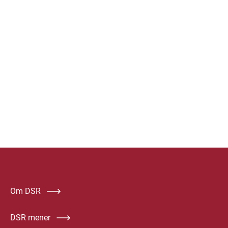
Om DSR
DSR mener