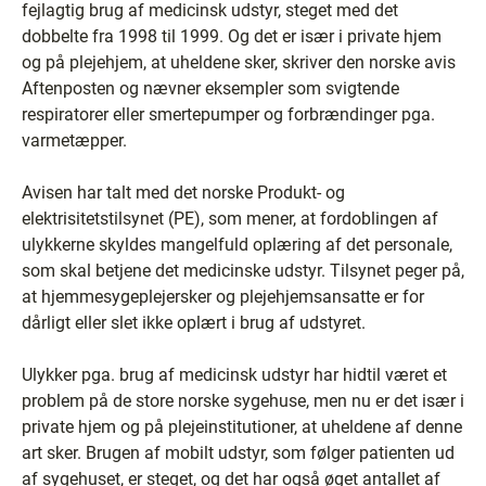
fejlagtig brug af medicinsk udstyr, steget med det
dobbelte fra 1998 til 1999. Og det er især i private hjem
og på plejehjem, at uheldene sker, skriver den norske avis
Aftenposten og nævner eksempler som svigtende
respiratorer eller smertepumper og forbrændinger pga.
varmetæpper.
Avisen har talt med det norske Produkt- og
elektrisitetstilsynet (PE), som mener, at fordoblingen af
ulykkerne skyldes mangelfuld oplæring af det personale,
som skal betjene det medicinske udstyr. Tilsynet peger på,
at hjemmesygeplejersker og plejehjemsansatte er for
dårligt eller slet ikke oplært i brug af udstyret.
Ulykker pga. brug af medicinsk udstyr har hidtil været et
problem på de store norske sygehuse, men nu er det især i
private hjem og på plejeinstitutioner, at uheldene af denne
art sker. Brugen af mobilt udstyr, som følger patienten ud
af sygehuset, er steget, og det har også øget antallet af