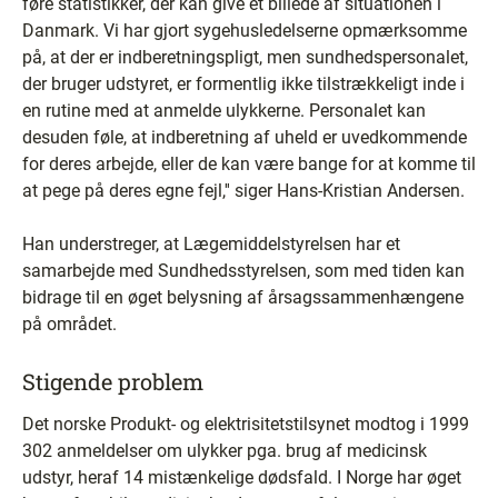
føre statistikker, der kan give et billede af situationen i
Danmark. Vi har gjort sygehusledelserne opmærksomme
på, at der er indberetningspligt, men sundhedspersonalet,
der bruger udstyret, er formentlig ikke tilstrækkeligt inde i
en rutine med at anmelde ulykkerne. Personalet kan
desuden føle, at indberetning af uheld er uvedkommende
for deres arbejde, eller de kan være bange for at komme til
at pege på deres egne fejl,'' siger Hans-Kristian Andersen.
Han understreger, at Lægemiddelstyrelsen har et
samarbejde med Sundhedsstyrelsen, som med tiden kan
bidrage til en øget belysning af årsagssammenhængene
på området.
Stigende problem
Det norske Produkt- og elektrisitetstilsynet modtog i 1999
302 anmeldelser om ulykker pga. brug af medicinsk
udstyr, heraf 14 mistænkelige dødsfald. I Norge har øget