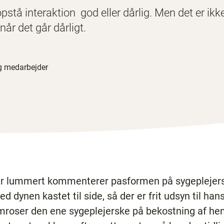
 opstå interaktion ­ god eller dårlig. Men det er i
år det går dårligt.
ig medarbejder
 der lummert kommenterer pasformen på sygeplejers
ed dynen kastet til side, så der er frit udsyn til han
amroser den ene sygeplejerske på bekostning af he