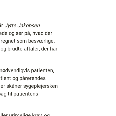
år
Jytte Jakobsen
ede og ser på, hvad der
t regnet som besværlige.
g brudte aftaler, der har
ke nødvendigvis patienten,
atient og pårørendes
 der skåner sygeplejersken
ag til patientens
ler urimelige krav, og