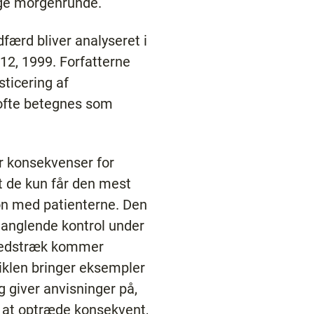
lige morgenrunde.
ærd bliver analyseret i
. 12, 1999. Forfatterne
sticering af
 ofte betegnes som
ar konsekvenser for
at de kun får den mest
ion med patienterne. Den
 manglende kontrol under
ghedstræk kommer
tiklen bringer eksempler
g giver anvisninger på,
d at optræde konsekvent,