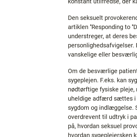
konstant utilfredse, der 
Den seksuelt provokerend
artiklen ''Responding to ''
understreger, at deres bes
personlighedsafvigelser.
vanskelige eller besværli
Om de besværlige patiente
sygeplejen. F.eks. kan sy
nødtørftige fysiske pleje
uheldige adfærd sættes i 
sygdom og indlæggelse. S
overdrevent til udtryk i 
på, hvordan seksuel provo
hvordan sygeplejersken k