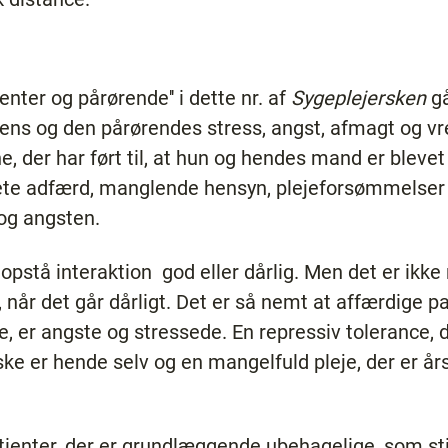
ienter og pårørende'' i dette nr. af
Sygeplejersken
g
ens og den pårørendes stress, angst, afmagt og vr
e, der har ført til, at hun og hendes mand er bleve
ete adfærd, manglende hensyn, plejeforsømmelser o
og angsten.
n opstå interaktion ­ god eller dårlig. Men det er ik
når det går dårligt. Det er så nemt at affærdige p
ise, er angste og stressede. En repressiv tolerance,
ske er hende selv og en mangelfuld pleje, der er års
atienter, der er grundlæggende ubehagelige, som stil