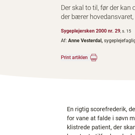
Der skal to til, før der kan
der bærer hovedansvaret, n
Sygeplejersken 2000 nr. 29
, s. 15
Af:
Anne Vesterdal,
sygeplejefagl
Print artiklen
En rigtig scorefrederik,
for vane at falde i søvn m
klistrede patient, der sk