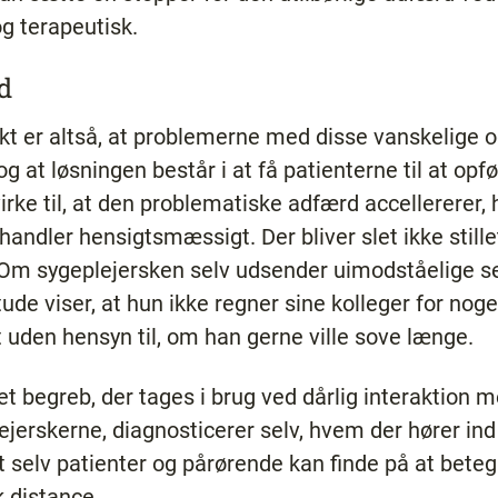
og terapeutisk.
d
t er altså, at problemerne med disse vanskelige o
 og at løsningen består i at få patienterne til at opf
ke til, at den problematiske adfærd accellererer, h
 handler hensigtsmæssigt. Der bliver slet ikke stil
Om sygeplejersken selv udsender uimodståelige se
tude viser, at hun ikke regner sine kolleger for no
t uden hensyn til, om han gerne ville sove længe.
r et begreb, der tages i brug ved dårlig interaktion 
eplejerskerne, diagnosticerer selv, hvem der hører in
 selv patienter og pårørende kan finde på at betegn
 distance.