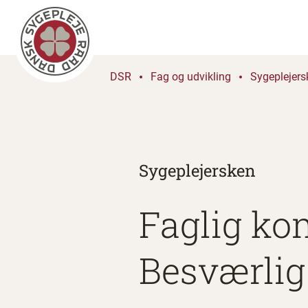
DSR
Fag og udvikling
Sygeplejers
Sygeplejersken
Faglig ko
Besværlig