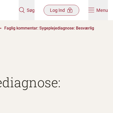
Søg
Log Ind
Menu
Faglig kommentar: Sygeplejediagnose: Besværlig
ediagnose: