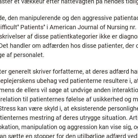
kaster et vækkeur efter nattevagten på hendes tid
e, den manipulerende og den aggressive patientadf
Difficult'' Patients'' i American Journal of Nursing nr
krivelser af disse patientkategorier ikke er diagno
 Det handler om adfærden hos disse patienter, der
ge af personalet.
r generelt skriver forfatterne, at deres adfærd h
geplejerskens ubehag ved patienterne resultere i, 
, mens de ellers vil søge at undvige anden interakt
relation til patienternes følelse af usikkerhed og
tress kan være skyld i, at eksisterende personli
patienternes mestring af deres utrygge situation. Ar
kation, manipulation og aggression kan vise sig, o
an sætte en stopper for den utilbørlige adfærd ve