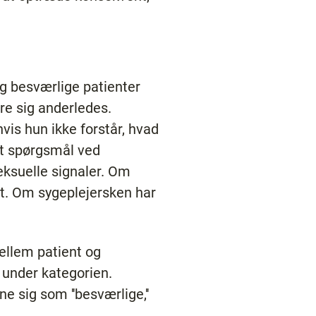
g besværlige patienter
øre sig anderledes.
vis hun ikke forstår, hvad
let spørgsmål ved
ksuelle signaler. Om
get. Om sygeplejersken har
mellem patient og
d under kategorien.
e sig som ''besværlige,''