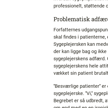
professionelt, støttende 
Problematisk adfær
Forfatternes udgangspunk
skal findes i patienterne,
Sygeplejersken kan medvir
der kan ligge bag og ikke
sygeplejerskens adfærd. 
sygeplejerskens hele atti
vækket sin patient brutal
''Besværlige patienter'' e
sygeplejerske. ''Vi,'' syg
Begrebet er så udbredt, at
om end med en en ironisk