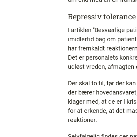
Repressiv tolerance
I artiklen ''Besværlige pat
imidlertid bag om patient
har fremkaldt reaktionern
Det er personalets konkr
udløst vreden, afmagten 
Der skal to til, før der ka
der bærer hovedansvaret, 
klager med, at de er i kr
for at erkende, at det må
reaktioner.
Selvfølgelig findes der p